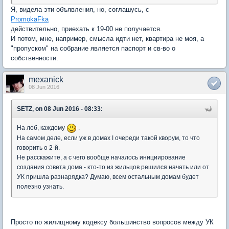
Я, видела эти объявления, но, соглашусь, с
PromokaFka
действительно, приехать к 19-00 не получается.
И потом, мне, например, смысла идти нет, квартира не моя, а
"пропуском" на собрание является паспорт и св-во о
собственности.
mexanick
08 Jun 2016
SETZ, on 08 Jun 2016 - 08:33:
На лоб, каждому
.
На самом деле, если уж в домах I очереди такой кворум, то что
говорить о 2-й.
Не расскажите, а с чего вообще началось инициирование
создания совета дома - кто-то из жильцов решился начать или от
УК пришла разнарядка? Думаю, всем остальным домам будет
полезно узнать.
Просто по жилищному кодексу большинство вопросов между УК