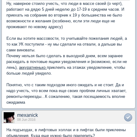
Ну, наверное стоило учесть, что люди в массе своей (о черт),
работают на дядю 5 дней неделю до 17-19 в среднем часов. И
приехать на собрание во вторник к 19 у большинства не было
возможности и желания (особенно, если эти люди еще не
проживают по новому адресу)
Если вы хотите массовости, то учитывайте пожелания людей, а
то как УК поступили - ну мы сделали на отвали, а дальше вы
сами виноваты.
Почему нельзя было сделать в выходной днем, всем заранее
раскидать в почтовые ящики уведомления и (возможно, если не
лень),
аккуратненько
приклеить на этажах уведомление, чтобы
больше людей увидело.
Понятно, что с таким подходом иного ожидать и не стоит. Да и
надо учесть, что всем пока еще своих проблем личных хватает,
ремонты-переезды...К сожалению, такая посещаемость вполне
ожидаема
mexanick
08 Jun 2016
На подъездах, в лифтовых холлах и в лифтах были приклеены
объявления. Куда еще нужно было прилепить?