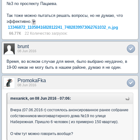
№3 по проспекту Пацаева.
Так тоже можно пытаться решать вопросы, но не думаю, что
эффективно.
13346872_1105841682812241_7482839973062761032_n.jpg
66.77К
22 Количество загрузок:
brunt
08 Jun 2016
Время, во всяком случае для меня, было выбрано неудачно, в
19-00 никак не могу быть в нашем районе, думаю я не один.
PromokaFka
08 Jun 2016
mexanick, on 08 Jun 2016 - 07:06:
Вчера (07.06.2016 г) состоялось анонсированное ранее собрание
собственников многоквартирного дома №19 по улице
Набережная. Пришло 6 человек ( из примерно 150 квартир).
О чём тут можно говорить вообще?