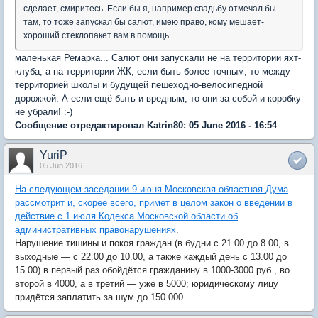
сделает, смиритесь. Если бы я, например свадьбу отмечал бы
там, то тоже запускал бы салют, имею право, кому мешает-
хороший стеклопакет вам в помощь...
маленькая Ремарка... Салют они запускали не на территории яхт-
клуба, а на территории ЖК, если быть более точным, то между
территорией школы и будущей пешеходно-велосипедной
дорожкой. А если ещё быть и вредным, то они за собой и коробку
не убрали! :-)
Сообщение отредактировал Katrin80: 05 June 2016 - 16:54
YuriP
05 Jun 2016
На следующем заседании 9 июня Московская областная Дума
рассмотрит и, скорее всего, примет в целом закон о введении в
действие с 1 июля Кодекса Московской области об
административных правонарушениях
.
Нарушение тишины и покоя граждан (в будни с 21.00 до 8.00, в
выходные — с 22.00 до 10.00, а также каждый день с 13.00 до
15.00) в первый раз обойдётся гражданину в 1000-3000 руб., во
второй в 4000, а в третий — уже в 5000; юридическому лицу
придётся заплатить за шум до 150.000.