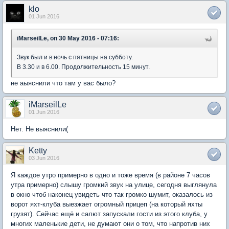
klo
01 Jun 2016
iMarseilLe, on 30 May 2016 - 07:16:
Звук был и в ночь с пятницы на субботу.
В 3.30 и в 6.00. Продолжительность 15 минут.
не аыяснили что там у вас было?
iMarseilLe
01 Jun 2016
Нет. Не выяснили(
Ketty
03 Jun 2016
Я каждое утро примерно в одно и тоже время (в районе 7 часов
утра примерно) слышу громкий звук на улице, сегодня выглянула
в окно чтоб наконец увидеть что так громко шумит, оказалось из
ворот яхт-клуба выезжает огромный прицеп (на который яхты
грузят). Сейчас ещё и салют запускали гости из этого клуба, у
многих маленькие дети, не думают они о том, что напротив них