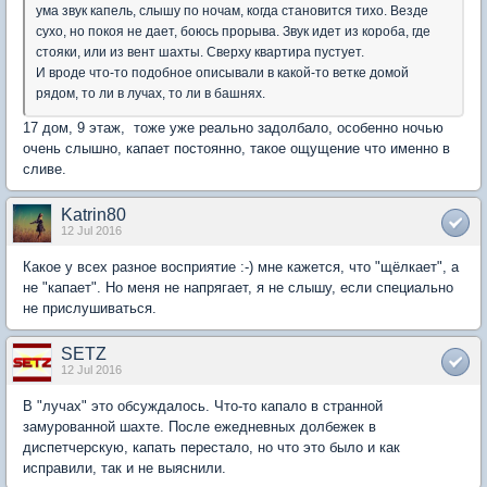
ума звук капель, слышу по ночам, когда становится тихо. Везде
сухо, но покоя не дает, боюсь прорыва. Звук идет из короба, где
стояки, или из вент шахты. Сверху квартира пустует.
И вроде что-то подобное описывали в какой-то ветке домой
рядом, то ли в лучах, то ли в башнях.
17 дом, 9 этаж, тоже уже реально задолбало, особенно ночью
очень слышно, капает постоянно, такое ощущение что именно в
сливе.
Katrin80
12 Jul 2016
Какое у всех разное восприятие :-) мне кажется, что "щёлкает", а
не "капает". Но меня не напрягает, я не слышу, если специально
не прислушиваться.
SETZ
12 Jul 2016
В "лучах" это обсуждалось. Что-то капало в странной
замурованной шахте. После ежедневных долбежек в
диспетчерскую, капать перестало, но что это было и как
исправили, так и не выяснили.