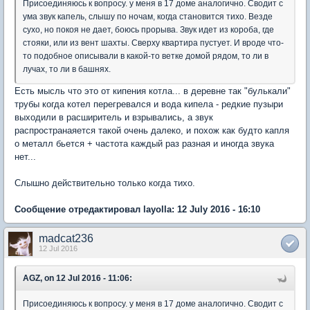
Присоединяюсь к вопросу. у меня в 17 доме аналогично. Сводит с
ума звук капель, слышу по ночам, когда становится тихо. Везде
сухо, но покоя не дает, боюсь прорыва. Звук идет из короба, где
стояки, или из вент шахты. Сверху квартира пустует. И вроде что-
то подобное описывали в какой-то ветке домой рядом, то ли в
лучах, то ли в башнях.
Есть мысль что это от кипения котла... в деревне так "булькали"
трубы когда котел перегревался и вода кипела - редкие пузыри
выходили в расширитель и взрывались, а звук
распространаяется такой очень далеко, и похож как будто капля
о металл бьется + частота каждый раз разная и иногда звука
нет...
Слышно действительно только когда тихо.
Сообщение отредактировал layolla: 12 July 2016 - 16:10
madcat236
12 Jul 2016
AGZ, on 12 Jul 2016 - 11:06:
Присоединяюсь к вопросу. у меня в 17 доме аналогично. Сводит с