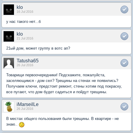
klo
16 Jul 2016
у нас такого нет...б
klo
21 Jul 2016
21ый дом, может группу в вотс ап?
Tatusha65
26 Jul 2016
Товарищи первоочередники! Подскажите, пожалуйста,
заселяющимся - дом сел? Трещины на стенах не появились?
Получаем ключи, предстоит ремонт, стены хотим под покраску,
все пугают, что дом будет садиться и пойдут трещины.
iMarseilLe
26 Jul 2016
В местах общего пользования были трещины. В квартире - не
знаю..