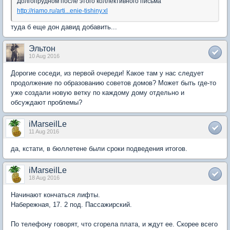
Долгопрудном после этого коллективного письма
http://riamo.ru/arti...enie-tishiny.xl
туда б еще дон давид добавить...
Эльтон
10 Aug 2016
Дорогие соседи, из первой очереди! Какое там у нас следует
продолжение по образованию советов домов? Может быть где-то
уже создали новую ветку по каждому дому отдельно и
обсуждают проблемы?
iMarseilLe
11 Aug 2016
да, кстати, в бюллетене были сроки подведения итогов.
iMarseilLe
18 Aug 2016
Начинают кончаться лифты.
Набережная, 17. 2 под. Пассажирский.
По телефону говорят, что сгорела плата, и ждут ее. Скорее всего