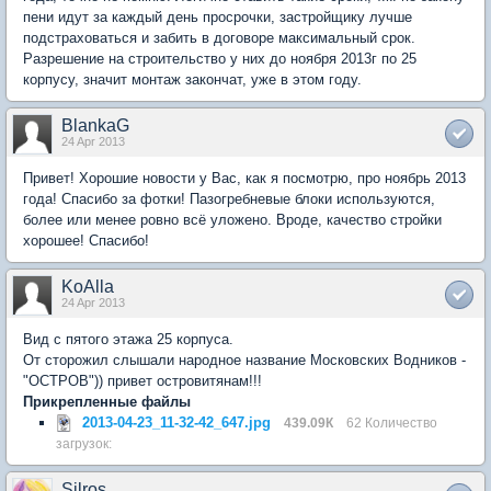
пени идут за каждый день просрочки, застройщику лучше
подстраховаться и забить в договоре максимальный срок.
Разрешение на строительство у них до ноября 2013г по 25
корпусу, значит монтаж закончат, уже в этом году.
BlankaG
24 Apr 2013
Привет! Хорошие новости у Вас, как я посмотрю, про ноябрь 2013
года! Спасибо за фотки! Пазогребневые блоки используются,
более или менее ровно всё уложено. Вроде, качество стройки
хорошее! Спасибо!
KoAlla
24 Apr 2013
Вид с пятого этажа 25 корпуса.
От сторожил слышали народное название Московских Водников -
"ОСТРОВ")) привет островитянам!!!
Прикрепленные файлы
2013-04-23_11-32-42_647.jpg
439.09К
62 Количество
загрузок:
Silros