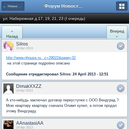
Форум Новостройки
← Новые Водники
ул. Набережная д.17, 19, 21, 23 (I очередь)
«
Вперед
Назад
»
Silros
24 Apr 2013
http://www.nhouse.ru...c=29022&page=32
на этой странице подробно описано
Сообщение отредактировал Silros: 24 April 2013 - 12:51
DimakXXZZ
24 Apr 2013
А кто-нибудь заключал договор переуступки с ООО Вендград ?
Мою квартиру квартиру сначала Олимп купил, а потом продал
этому Вендграду.
AAnastasiAA
24 Apr 2013