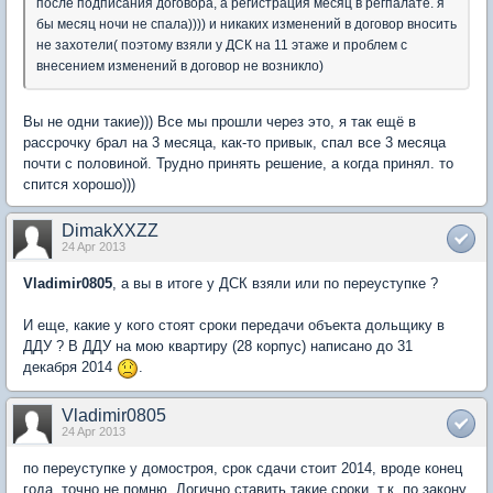
после подписания договора, а регистрация месяц в регпалате. я
бы месяц ночи не спала)))) и никаких изменений в договор вносить
не захотели( поэтому взяли у ДСК на 11 этаже и проблем с
внесением изменений в договор не возникло)
Вы не одни такие))) Все мы прошли через это, я так ещё в
рассрочку брал на 3 месяца, как-то привык, спал все 3 месяца
почти с половиной. Трудно принять решение, а когда принял. то
спится хорошо)))
DimakXXZZ
24 Apr 2013
Vladimir0805
, а вы в итоге у ДСК взяли или по переуступке ?
И еще, какие у кого стоят сроки передачи объекта дольщику в
ДДУ ? В ДДУ на мою квартиру (28 корпус) написано до 31
декабря 2014
.
Vladimir0805
24 Apr 2013
по переуступке у домостроя, срок сдачи стоит 2014, вроде конец
года, точно не помню. Логично ставить такие сроки, т.к. по закону