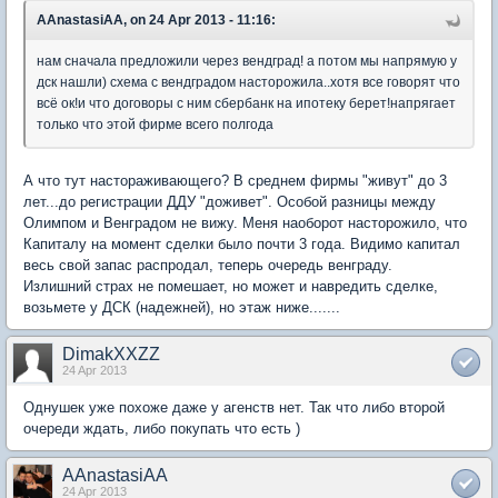
AAnastasiAA, on 24 Apr 2013 - 11:16:
нам сначала предложили через вендград! а потом мы напрямую у
дск нашли) схема с вендградом насторожила..хотя все говорят что
всё ок!и что договоры с ним сбербанк на ипотеку берет!напрягает
только что этой фирме всего полгода
А что тут настораживающего? В среднем фирмы "живут" до 3
лет...до регистрации ДДУ "доживет". Особой разницы между
Олимпом и Венградом не вижу. Меня наоборот насторожило, что
Капиталу на момент сделки было почти 3 года. Видимо капитал
весь свой запас распродал, теперь очередь венграду.
Излишний страх не помешает, но может и навредить сделке,
возьмете у ДСК (надежней), но этаж ниже.......
DimakXXZZ
24 Apr 2013
Однушек уже похоже даже у агенств нет. Так что либо второй
очереди ждать, либо покупать что есть )
AAnastasiAA
24 Apr 2013