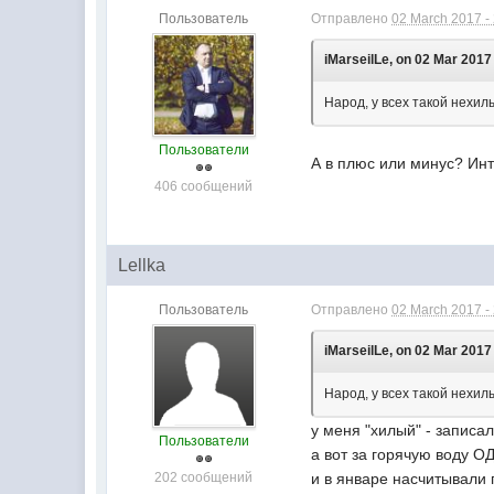
Пользователь
Отправлено
02 March 2017 -
iMarseilLe, on 02 Mar 2017 
Народ, у всех такой нехи
Пользователи
А в плюс или минус? Инт
406 сообщений
Lellka
Пользователь
Отправлено
02 March 2017 -
iMarseilLe, on 02 Mar 2017 
Народ, у всех такой нехи
у меня "хилый" - записа
Пользователи
а вот за горячую воду О
202 сообщений
и в январе насчитывали 