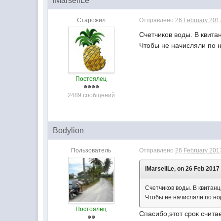
iMarseilLe
Старожил
Отправлено
26 February 2017
Счетчиков воды. В квита
Чтобы не начисляли по 
Постоялец
2489 сообщений
Bodylion
Пользователь
Отправлено
26 February 2017
iMarseilLe, on 26 Feb 2017 
Счетчиков воды. В квитан
Чтобы не начисляли по но
Постоялец
Спасибо,этот срок счита