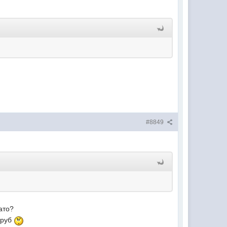
#8849
ато?
0руб