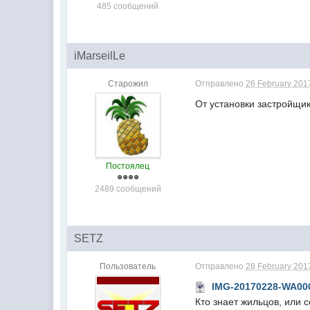
485 сообщений
iMarseilLe
Старожил
Отправлено
26 February 2017
От установки застройщи
Постоялец
2489 сообщений
SETZ
Пользователь
Отправлено
28 February 2017
IMG-20170228-WA00
Кто знает жильцов, или 