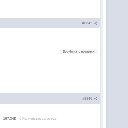
#8845
Bodylion это нравится
#8846
167.34К
0 Количество загрузок: