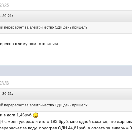
 23:25
- 20:21:
лый перерасчет за электричество ОДН день пришел?
ересно к чему нам готовиться
 23:53
- 20:21:
лый перерасчет за электричество ОДН день пришел?
ли в долг 1,46руб
ДН с меня удержали итого 193,6руб. мне одной кажется, что жирнов
перерасчет за воду+подогрев ОДН 44,81руб, а оплата за январь = 