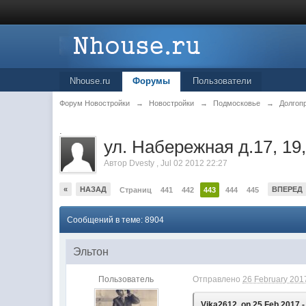
Nhouse.ru
Форумы
Пользователи
Форум Новостройки
→
Новостройки
→
Подмосковье
→
Долгоп
.
ул. Набережная д.17, 19,
Автор
Dvesty
,
Jul 02 2012 22:27
«
НАЗАД
ВПЕРЕД
Страниц
441
442
443
444
445
Сообщений в теме: 8904
Эльтон
Пользователь
Отправлено
26 February 2017
Vika2612, on 25 Feb 2017 -