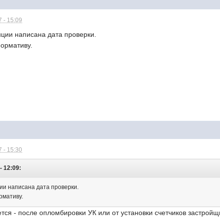
 - 15:09
нции написана дата проверки.
нормативу.
 - 15:30
- 12:09:
ции написана дата проверки.
рмативу.
ется - после опломбировки УК или от установки счетчиков застрой