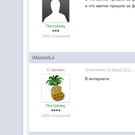
а что квитки пришли за 
Постоялец
1095 сообщений
iMarseilLe
Старожил
Отправлено
03 March 2017 -
В интернете
Постоялец
2489 сообщений