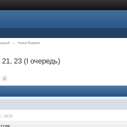
рудный
→
Новые Водники
 21, 23 (I очередь)
»
 - 08:50
 17:09: