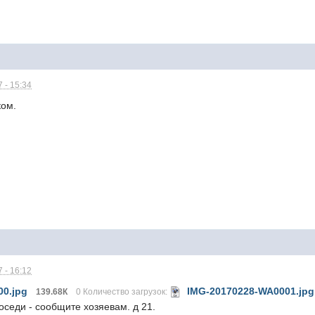
 - 15:34
ком.
 - 16:12
00.jpg
IMG-20170228-WA0001.jpg
139.68К
0 Количество загрузок:
соседи - сообщите хозяевам. д 21.