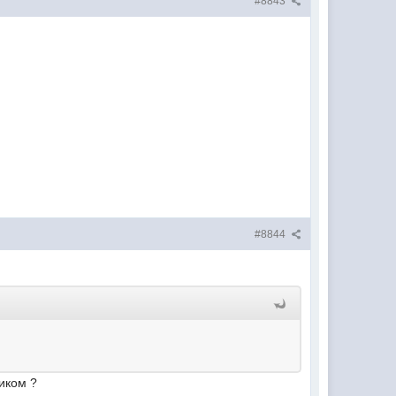
#8843
#8844
щиком ?