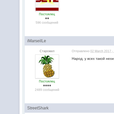
Постоялец
596 сообщений
iMarseilLe
Старожил
Отправлено
02 March 2017 -
Народ, у всех такой не
Постоялец
2489 сообщений
StreetShark