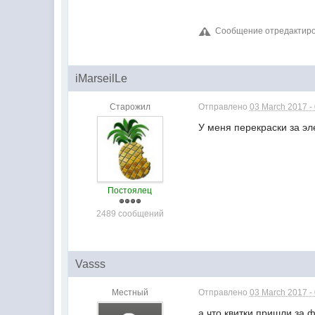
Сообщение отредактирова
iMarseilLe
Старожил
Отправлено
03 March 2017 -
У меня перекраски за эл
Постоялец
2489 сообщений
Vasss
Местный
Отправлено
03 March 2017 -
а что квитки пришли за 