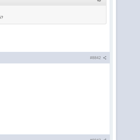
5?
#8842