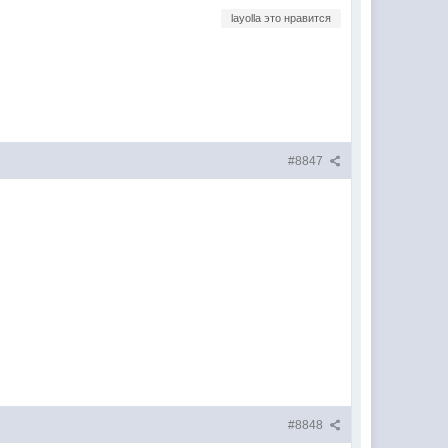
layolla это нравится
#8847
#8848