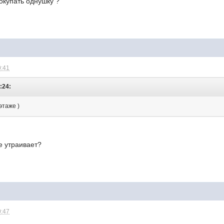
покупать однушку ?
0:41
:24:
этаже )
е утраивает?
0:47