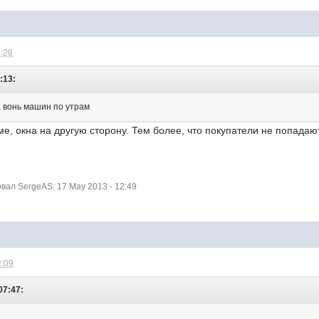
1:28
:13:
м, вонь машин по утрам
е, окна на другую сторону. Тем более, что покупатели не попадаю
ал SergeAS: 17 May 2013 - 12:49
2:09
07:47: