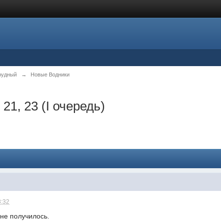
рудный
→
Новые Водники
 21, 23 (I очередь)
8:32
 не получилось.