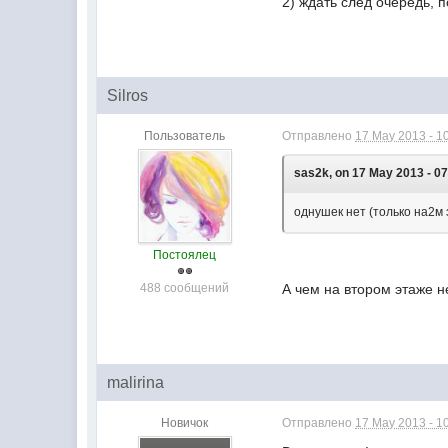
2) ждать след очередь, 
Silros
Пользователь
Отправлено
17 May 2013 - 1
sas2k, on 17 May 2013 - 07
однушек нет (только на2м 
Постоялец
488 сообщений
А чем на втором этаже н
malirina
Новичок
Отправлено
17 May 2013 - 1