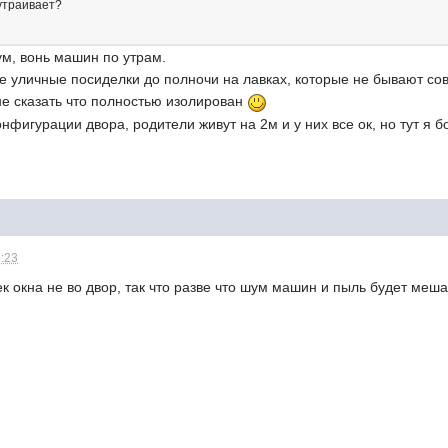
 утраивает?
шум, вонь машин по утрам.
 уличные посиделки до полночи на лавках, которые не бывают со
 не сказать что полностью изолирован
конфигурации двора, родители живут на 2м и у них все ок, но тут я
1:23
ек окна не во двор, так что разве что шум машин и пыль будет меша