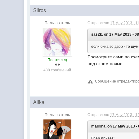
Silros
Пользователь
Отправлено
17 May 2013 - 1
sas2k, on 17 May 2013 - 08
если окна во двор - то шу
Посмотрите сами по схем
Постоялец
под окном ночью.
488 сообщений
Сообщение отредактиров
Allka
Пользователь
Отправлено
17 May 2013 - 1
malirina, on 17 May 2013 - 
Всем привет!