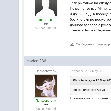
Теперь только на следую
Позвонил во все АН узна
и до 17... в ДСК вообще 
без ипотеки не посмотре
Постоялец
данного вопроса с руко
454 сообщений
Только в Азбуке Недвиж
Сообщение отредактирова
madcat236
Пользователь
Отправлено
17 May 2013 - 1
Phototuristy, on 17 May 201
Позвонил во все АН узнать
Езжайте смело, покажет 
Пользователи
208 сообщений