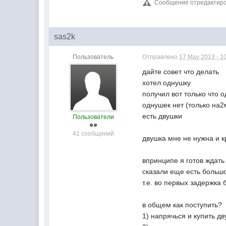
Сообщение отредактиров
sas2k
Пользователь
Отправлено
17 May 2013 - 1
дайте совет что делать
хотел однушку
получил вот только что 
однушек нет (только на2
есть двушки
Пользователи
41 сообщений
двушка мне не нужна и 
впринципе я готов ждат
сказали еще есть большо
т.е. во первых задержка
в общем как поступить?
1) напрячься и купить дв