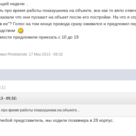
щей недели ..
ть про время работы показушника на объекте, все как то вяло отве
сказали что они пускают на объект после его постройки. На что я сп
в ее"? Голос на том конце провода сразу оживился и предложил п
водством
имости предложили приехать с 10 до 19
л Phototuristy: 17 May 2013 - 08:32
0:12
3 - 05:32:
 про время работы показушника на объекте...
любой представитель, мы ходили позавчера в 28 корпус.