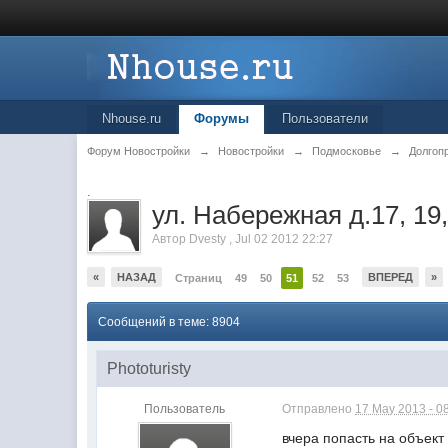
Nhouse.ru
Форумы
Пользователи
Форум Новостройки
→
Новостройки
→
Подмосковье
→
Долгоп
.
ул. Набережная д.17, 19,
Автор
Dvesty
,
Jul 02 2012 22:27
«
НАЗАД
ВПЕРЕД
»
Страниц
49
50
51
52
53
Сообщений в теме: 8904
Phototuristy
Пользователь
Отправлено
17 May 2013 - 0
вчера попасть на объект