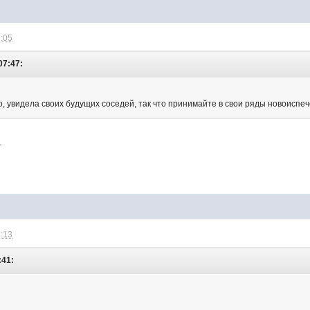
1:05
07:47:
 увидела своих будущих соседей, так что принимайте в свои ряды новоиспече
.
1:13
:41: