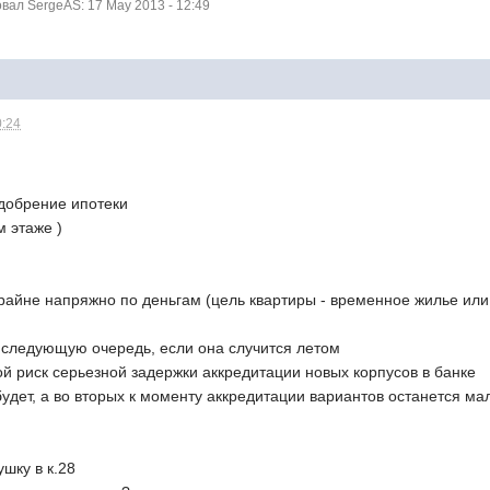
ал SergeAS: 17 May 2013 - 12:49
0:24
одобрение ипотеки
м этаже )
крайне напряжно по деньгам (цель квартиры - временное жилье ил
ь следующую очередь, если она случится летом
й риск серьезной задержки аккредитации новых корпусов в банке
 будет, а во вторых к моменту аккредитации вариантов останется ма
ушку в к.28