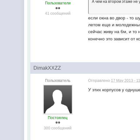
А чем на втором этаже не
Пользователи
41 сообщений
если окна во двор - то 
летом еще и молодежные
сейчас живу на 6м, и то
конечно это зависит от 
DimakXXZZ
Пользователь
Отправлено
17 May 2013 - 1
У этих корпусов у однуш
Постоялец
300 сообщений