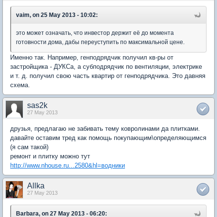
vaim, on 25 May 2013 - 10:02:
это может означать, что инвестор держит её до момента
готовности дома, дабы переуступить по максимальной цене.
Именно так. Например, генподрядчик получил кв-ры от
застройщика - ДУКСа, а субподрядчик по вентиляции, электрике
и т. д. получил свою часть квартир от генподрядчика. Это давняя
схема.
sas2k
27 May 2013
друзья, предлагаю не забивать тему ковролинами да плитками.
давайте оставим тред как помощь покупающим\определяющимся
(я сам такой)
ремонт и плитку можно тут
http://www.nhouse.ru...2580&hl=водники
Allka
27 May 2013
Barbara, on 27 May 2013 - 06:20: