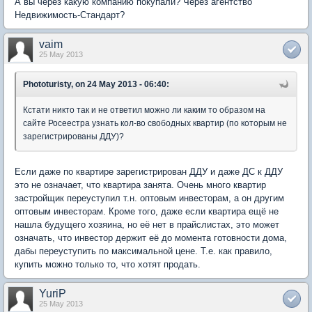
А вы через какую компанию покупали? Через агентство
Недвижимость-Стандарт?
vaim
25 May 2013
Phototuristy, on 24 May 2013 - 06:40:
Кстати никто так и не ответил можно ли каким то образом на
сайте Росеестра узнать кол-во свободных квартир (по которым не
зарегистрированы ДДУ)?
Если даже по квартире зарегистрирован ДДУ и даже ДС к ДДУ
это не означает, что квартира занята. Очень много квартир
застройщик переуступил т.н. оптовым инвесторам, а он другим
оптовым инвесторам. Кроме того, даже если квартира ещё не
нашла будущего хозяина, но её нет в прайслистах, это может
означать, что инвестор держит её до момента готовности дома,
дабы переуступить по максимальной цене. Т.е. как правило,
купить можно только то, что хотят продать.
YuriP
25 May 2013