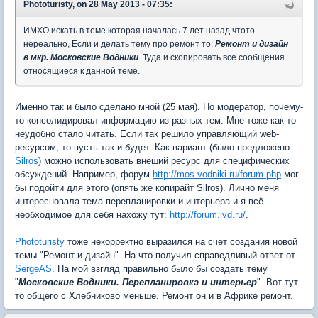
Phototuristy, on 28 May 2013 - 07:35:
ИМХО искать в теме которая началась 7 лет назад чтото
нереально, Если и делать тему про ремонт то:
Ремонт и дизайн
в мкр. Московские Водники
.
Туда и скопировать все сообщения
относящиеся к данной теме.
Именно так и было сделано мной (25 мая). Но модератор, почему-
то консолидировал информацию из разных тем. Мне тоже как-то
неудобно стало читать. Если так решило управляющий web-
ресурсом, то пусть так и будет. Как вариант (было предложено
Silros
) можно использовать внеший ресурс для специфических
обсуждений. Например, форум
http://mos-vodniki.ru/forum.php
мог
бы подойти для этого (опять же копирайт Silros). Лично меня
интересновала тема перепланировки и интерьера и я всё
необходимое для себя нахожу тут:
http://forum.ivd.ru/
.
Phototuristy
тоже некорректно выразился на счет создания новой
темы "Ремонт и дизайн". На что получил справедливый ответ от
SergeAS
. На мой взгляд правильно было бы создать тему
"
Московские Водники. Перепланировка и интерьер
". Вот тут
то общего с Хлебниково меньше. Ремонт он и в Африке ремонт.