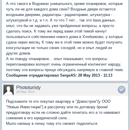
А что такого в Водниках уникального, кроме планировок, которые
чуть ли не для каждого дома свои? Входные двери остаются
входными дверями, радиаторы - радиаторами, штукатурка -
штукатуркой и т.д. и т.п. А то что 7 лет... так это база данных,
опыт, что бы не задавать уже пройденные вопросы, а просто
сделать поиск. К тому же перед вами этой темой начнут
пользоваться собственники нового дома в Хлебниково, у которых
сдача через месяц. К тому же в этой теме можно будет получить
консультации не только своих соседей, но и опыт людей из
других домов.
А по поводу планировок... опыт показывает, что вопросы
перепланировки волнует очень ограниченный контингент народу,
поэтому эти вопросы проще обсуждать напрямую в главной теме.
Сообщение отредактировал SergeAS: 28 May 2013 - 11:13
Phototuristy
28 May 2013
Подскажите те кто покупал квартиру в "Домострое"(у ООО
"Новые Инвестиции") в рассрочку или по договору брони/
преддоговору если не сложно дайте почитать его а то навевают
сомнения в его юридической силе...
Мыло напишу в личку тому кто сможет поделиться.