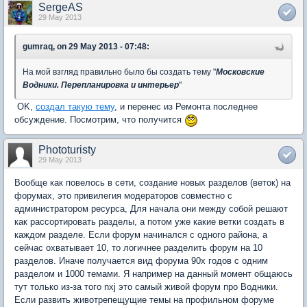
SergeAS
29 May 2013
gumraq, on 29 May 2013 - 07:48:
На мой взгляд правильно было бы создать тему "
Московские
Водники. Перепланировка и интерьер
"
OK,
создал такую тему
, и перенес из Ремонта последнее
обсуждение. Посмотрим, что получится
Phototuristy
29 May 2013
Вообще как повелось в сети, создание новых разделов (веток) на
форумах, это привилегия модераторов совместно с
администратором ресурса, Для начала они между собой решают
как рассортировать разделы, а потом уже какие ветки создать в
каждом разделе. Если форум начинался с одного района, а
сейчас охватывает 10, то логичнее разделить форум на 10
разделов. Иначе получается вид форума 90х годов с одним
разделом и 1000 темами. Я например на данный момент общаюсь
тут только из-за того nxj это самый живой форум про Водники.
Если развить животрепещущие темы на профильном форуме