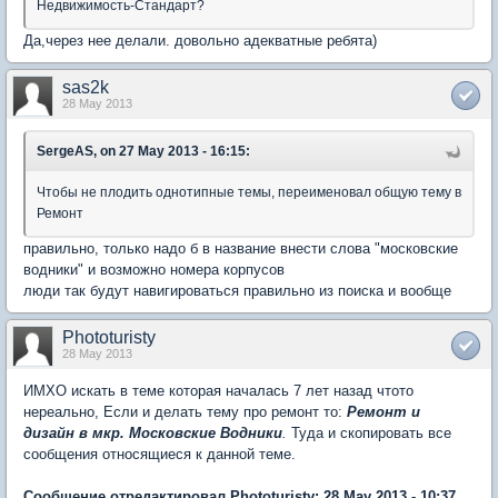
Недвижимость-Стандарт?
Да,через нее делали. довольно адекватные ребята)
sas2k
28 May 2013
SergeAS, on 27 May 2013 - 16:15:
Чтобы не плодить однотипные темы, переименовал общую тему в
Ремонт
правильно, только надо б в название внести слова "московские
водники" и возможно номера корпусов
люди так будут навигироваться правильно из поиска и вообще
Phototuristy
28 May 2013
ИМХО искать в теме которая началась 7 лет назад чтото
нереально, Если и делать тему про ремонт то:
Ремонт и
дизайн в мкр. Московские Водники
.
Туда и скопировать все
сообщения относящиеся к данной теме.
Сообщение отредактировал Phototuristy: 28 May 2013 - 10:37