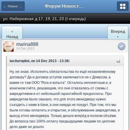
Форум Новостройки
← Новые Водники
ул. Набережная д.17, 19, 21, 23 (I очередь)
«
Вперед
Назад
»
marina888
14 Dec 2013
taciturnpilot, on 14 Dec 2013 - 13:36:
Ну, не знаю. Исполнять обязательства по ещё незаключённому
договору? Да и договор уступки заключается не с Домусом, а
каким-то там ООО "Рога и копыта". Осталось непонятным и, в
конечном счёте, решающим, что они отказались от схемы с
аккредитивом и от небольшой гарантийной предоплаты. Про
аккредитив было сказано, что для этого менеджеру нужно
съездить с нами в банк, а они никуда не поедут. При том, что мы
были готовы оплатить и открытие, и обслуживание аккредитива, и
выезд этого менеджера. Только деньги вперёд в полном объёме.
До вопроса про 100% оплату предыдущими лицами по цепочке
дело даже не дошло.