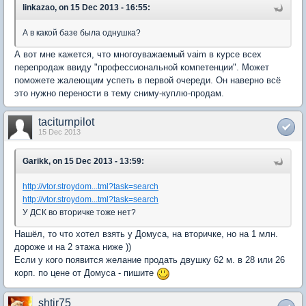
linkazao, on 15 Dec 2013 - 16:55:
А в какой базе была однушка?
А вот мне кажется, что многоуважаемый vaim в курсе всех
перепродаж ввиду "профессиональной компетенции". Может
поможете жалеющим успеть в первой очереди. Он наверно всё
это нужно перености в тему сниму-куплю-продам.
taciturnpilot
15 Dec 2013
Garikk, on 15 Dec 2013 - 13:59:
http://vtor.stroydom...tml?task=search
http://vtor.stroydom...tml?task=search
У ДСК во вторичке тоже нет?
Нашёл, то что хотел взять у Домуса, на вторичке, но на 1 млн.
дороже и на 2 этажа ниже ))
Если у кого появится желание продать двушку 62 м. в 28 или 26
корп. по цене от Домуса - пишите
shtir75