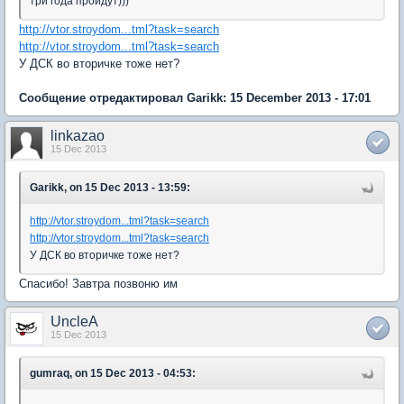
три года пройдут)))
http://vtor.stroydom...tml?task=search
http://vtor.stroydom...tml?task=search
У ДСК во вторичке тоже нет?
Сообщение отредактировал Garikk: 15 December 2013 - 17:01
linkazao
15 Dec 2013
Garikk, on 15 Dec 2013 - 13:59:
http://vtor.stroydom...tml?task=search
http://vtor.stroydom...tml?task=search
У ДСК во вторичке тоже нет?
Спасибо! Завтра позвоню им
UncleA
15 Dec 2013
gumraq, on 15 Dec 2013 - 04:53: