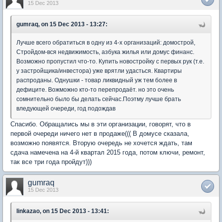
15 Dec 2013
gumraq, on 15 Dec 2013 - 13:27:
Лучше всего обратиться в одну из 4-х организаций: домострой,
Стройдом-вся недвижимость, азбука жилья или домус финанс.
Возможно пропустил что-то. Купить новостройку с первых рук (т.е.
у застройщика/инвестора) уже врятли удасться. Квартиры
распроданы. Однушки - товар ликвидный уж тем более в
дефиците. Вожможно кто-то перепродаёт. но это очень
сомнительно было бы делать сейчас.Поэтму лучше брать
вледующей очереди, год подождав
Спасибо. Обращались мы в эти организации, говорят, что в
первой очереди ничего нет в продаже((( В домусе сказала,
возможно появятся. Вторую очередь не хочется ждать, там
сдача намечена на 4-й квартал 2015 года, потом ключи, ремонт,
так все три года пройдут)))
gumraq
15 Dec 2013
linkazao, on 15 Dec 2013 - 13:41: