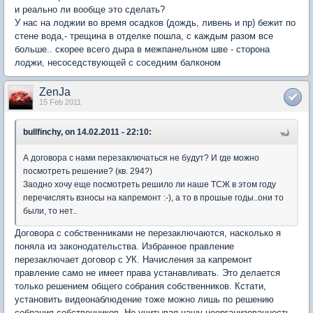
и реально ли вообще это сделать?
У нас на лоджии во время осадков (дождь, ливень и пр) бежит по
стене вода,- трещина в отделке пошла, с каждым разом все
больше.. скорее всего дыра в межпанельном шве - сторона
лоджи, несоседствующей с соседним балконом
ZenJa
15 Feb 2011
bullfinchy, on 14.02.2011 - 22:10:
А договора с нами перезаключаться не будут? И где можно
посмотреть решение? (кв. 294?)
Заодно хочу еще посмотреть решило ли наше ТСЖ в этом году
перечислять взносы на капремонт :-), а то в прошые годы..они то
были, то нет..
Договора с собственниками не перезаключаются, насколько я
поняла из законодательства. Избранное правление
перезаключает договор с УК. Начисления за капремонт
правление само не имеет права устанавливать. Это делается
только решением общего собрания собственников. Кстати,
установить видеонаблюдение тоже можно лишь по решению
собрания собственников. Но учитывая нашу неорганизованность