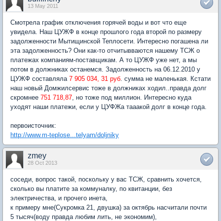
13 May 2011
Смотрела график отключения горячей воды и вот что еще
увидела. Наш ЦУЖФ в конце прошлого года второй по размеру
задолженности Мытищинской Теплосети. Интересно погашена ли
эта задолженность? Они как-то отчитывваются нашему ТСЖ о
платежах компаниям-поставщикам. А то ЦУЖФ уже нет, а мы
потом в должниках останемся. Задолженность на 06.12.2010 у
ЦУЖФ составляла
7 905 034, 31 руб
. сумма не маленькая. Кстати
наш новый Домжилсервис тоже в должниках ходил..правда долг
скромнее
751 718,87
, но тоже под миллион. Интересно куда
уходят наши платежи, если у ЦУФЖа тааакой долг в конце года.
первоисточник:
http://www.m-teplose...telyam/doljniky
zmey
28 Oct 2013
соседи, вопрос такой, поскольку у вас ТСЖ, сравнить хочется,
сколько вы платите за коммуналку, по квитанции, без
электричества, и прочего инета,
к примеру мне(Сукромка 21, двушка) за октябрь насчитали почти
5 тысяч(воду правда любим лить, не экономим),