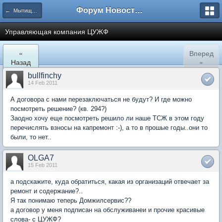
Форум Новостройки
← Мытищи, Троицкая д.5
Управляющая компания ЦУЖФ
«
Вперед
Назад
»
bullfinchy
14 Feb 2011
А договора с нами перезаключаться не будут? И где можно
посмотреть решение? (кв. 294?)
Заодно хочу еще посмотреть решило ли наше ТСЖ в этом году
перечислять взносы на капремонт :-), а то в прошые годы..они то
были, то нет..
OLGA7
15 Feb 2011
а подскажите, куда обратиться, какая из организаций отвечает за
ремонт и содержание?..
Я так понимаю теперь Домжилсервис??
а договор у меня подписан на обслуживанеи и прочие красивые
слова- с ЦУЖФ?