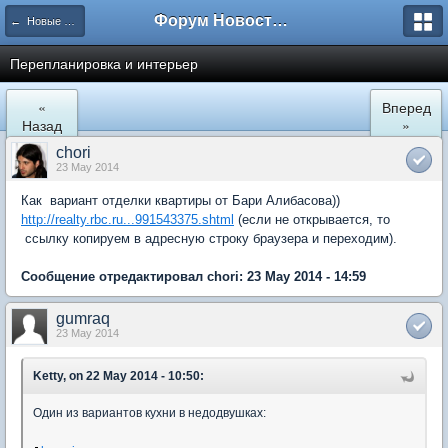
Форум Новостройки
← Новые Водники
Перепланировка и интерьер
«
Вперед
Назад
»
chori
23 May 2014
Как вариант отделки квартиры от Бари Алибасова))
http://realty.rbc.ru...991543375.shtml
(если не открывается, то
ссылку копируем в адресную строку браузера и переходим).
Сообщение отредактировал chori: 23 May 2014 - 14:59
gumraq
23 May 2014
Ketty, on 22 May 2014 - 10:50:
Один из вариантов кухни в недодвушках: