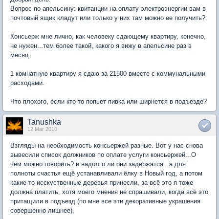
Вопрос по апельсину: квитанции на оплату электроэнергии вам в
почтовый ящик кладут или только у них там можно ее получить?
Консьерж мне лично, как человеку сдающему квартиру, конечно,
не нужен...тем более такой, какого я вижу в апельсине раз в
месяц.
1 комнатную квартиру я сдаю за 21500 вместе с коммунальными
расходами.
Что плохого, если кто-то попьет пивка или ширнется в подъезде?
Tanushka
12 Mar 2010
Взгляды на необходимость консьержей разные. Вот у нас снова
вывесили список должников по оплате услуги консьержей...О
чём можно говорить? и надолго ли они задержатся...а для
полноты счастья ещё устанавливали ёлку в Новый год, а потом
какие-то исскуственные деревья принесли, за всё это я тоже
должна платить, хотя моего мнения не спрашивали, когда всё это
притащили в подъезд (по мне все эти декоративные украшения
совершенно лишнее).