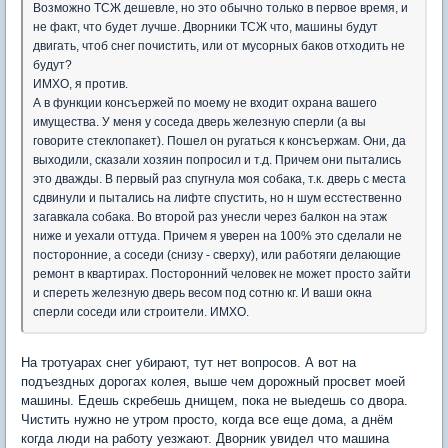
Возможно ТСЖ дешевле, но это обычно только в первое время, и
не факт, что будет лучше. Дворники ТСЖ что, машины будут
двигать, чтоб снег почистить, или от мусорных баков отходить не
будут?
ИМХО, я против.
А в функции консъержей по моему не входит охрана вашего
имущества. У меня у соседа дверь железную сперли (а вы
говорите стеклопакет). Пошел он ругаться к консъержам. Они, да
выходили, сказали хозяин попросил и т.д. Причем они пытались
это дважды. В первый раз спугнула моя собака, т.к. дверь с места
сдвинули и пытались на лифте спустить, но н шум есстественно
загавкала собака. Во второй раз унесли через балкон на этаж
ниже и уехали оттуда. Причем я уверен на 100% это сделали не
посторонние, а соседи (снизу - сверху), или работяги делающие
ремонт в квартирах. Посторонний человек не может просто зайти
и спереть железную дверь весом под сотню кг. И ваши окна
сперли соседи или строители. ИМХО.
На тротуарах снег убирают, тут нет вопросов. А вот на
подъездных дорогах колея, выше чем дорожный просвет моей
машины. Едешь скребешь днищем, пока не выедешь со двора.
Чистить нужно не утром просто, когда все еще дома, а днём
когда люди на работу уезжают. Дворник увидел что машина