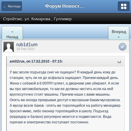
Форум Новостройки
← Мытищи
Стройтэкс, ул. Комарова., Гулливер
«
Вперед
Назад
»
rub1d1um
18 Feb 2010
am02rus, on 17.02.2010 - 07:15:
У вас возле подъезда снег не ощищен? Я каждый день хожу до
станции, чуть ли не до асфальта ощищают. Причем каждый день.
Жена с собакой в 6:00!!!!!!! гуляет, а дворники уже убирают. А если
вы про автомобильную, то как ее должны чистить если на ней
круглосуточно стоят машины. Причем наши с вами машины.
Опять же иногда прекрывая доступ к мусорным бакам мусоровоза.
А мусор возле баков - опять же торопящийся на работу менеджер
бросил мимо, либо пионер торопящийся в школу. Подъезд
(корридор и балкон) регулярно моются и подметаются. Вода
горячая и электричество поступают постоянно.