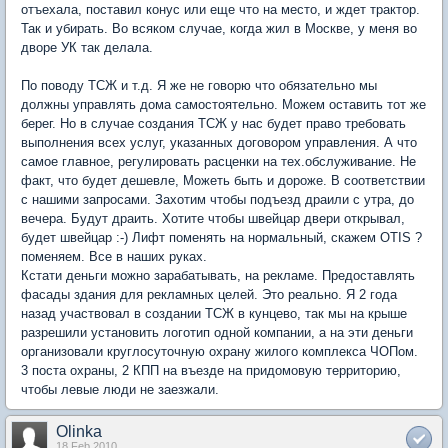
отъехала, поставил конус или еще что на место, и ждет трактор.
Так и убирать. Во всяком случае, когда жил в Москве, у меня во
дворе УК так делала.
По поводу ТСЖ и т.д. Я же не говорю что обязательно мы
должны управлять дома самостоятельно. Можем оставить тот же
берег. Но в случае создания ТСЖ у нас будет право требовать
выполнения всех услуг, указанных договором управления. А что
самое главное, регулировать расценки на тех.обслуживание. Не
факт, что будет дешевле, Можеть быть и дороже. В соответствии
с нашими запросами. Захотим чтобы подъезд драили с утра, до
вечера. Будут драить. Хотите чтобы швейцар двери открывал,
будет швейцар :-) Лифт поменять на нормальный, скажем OTIS ?
поменяем. Все в наших руках.
Кстати деньги можно зарабатывать, на рекламе. Предоставлять
фасады здания для рекламных целей. Это реально. Я 2 года
назад участвовал в создании ТСЖ в кунцево, так мы на крыше
разрешили установить логотип одной компании, а на эти деньги
организовали круглосуточную охрану жилого комплекса ЧОПом.
3 поста охраны, 2 КПП на въезде на придомовую территорию,
чтобы левые люди не заезжали.
Olinka
18 Feb 2010