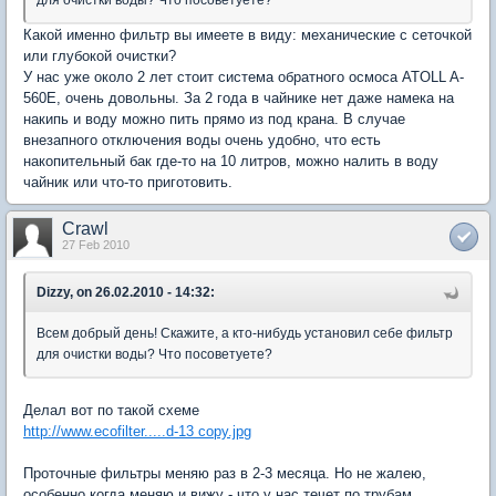
для очистки воды? Что посоветуете?
Какой именно фильтр вы имеете в виду: механические с сеточкой
или глубокой очистки?
У нас уже около 2 лет стоит система обратного осмоса ATOLL A-
560E, очень довольны. За 2 года в чайнике нет даже намека на
накипь и воду можно пить прямо из под крана. В случае
внезапного отключения воды очень удобно, что есть
накопительный бак где-то на 10 литров, можно налить в воду
чайник или что-то приготовить.
Crawl
27 Feb 2010
Dizzy, on 26.02.2010 - 14:32:
Всем добрый день! Скажите, а кто-нибудь установил себе фильтр
для очистки воды? Что посоветуете?
Делал вот по такой схеме
http://www.ecofilter.....d-13 copy.jpg
Проточные фильтры меняю раз в 2-3 месяца. Но не жалею,
особенно когда меняю и вижу - что у нас течет по трубам ...