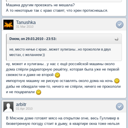
Машина другим проезжать не мешала?
А то некоторые так с краю ставят, что хрен протиснешься.
Tanushka
31 Mar 2010
Dwow, on 29.03.2010 - 23:53:
не, место ничье с краю...может хулиганы...но прокололи в двух
местах, с желанием ))
ну, может и хулиганы...у нас с ещё российской машины около
дома спёрли радиаторную решётку, которая была уже не первой
свежести и даже не второй
импортную машину не рискую оставлять около дома на ночь
дабы не обкидали чем-то, ничего не спёрли, ничего не прокололи
и не поцарапали
arbitr
01 Apr 2010
В Мясном доме готовят мясо на открытом огне, весь Гулливер в
безветренную погоду стоит в дыму, в квартире окна тоже нельзя