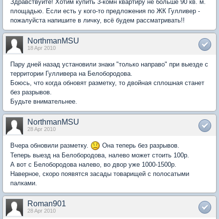
Здравствуйте! Хотим купить 3-комн квартиру не больше 90 кв. м.
площадью. Если есть у кого-то предложения по ЖК Гулливер -
пожалуйста напишите в личку, всё будем рассматривать!!
NorthmanMSU
18 Apr 2010
Пару дней назад установили знаки "только направо" при выезде с
территории Гулливера на Белобородова.
Боюсь, что когда обновят разметку, то двойная сплошная станет
без разрывов.
Будьте внимательнее.
NorthmanMSU
28 Apr 2010
Вчера обновили разметку.
Она теперь без разрывов.
Теперь выезд на Белобородова, налево может стоить 100р.
А вот с Белобородова налево, во двор уже 1000-1500р.
Наверное, скоро появятся засады товарищей с полосатыми
палками.
Roman901
28 Apr 2010