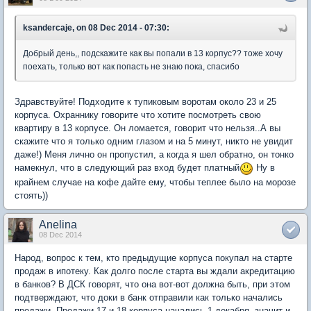
ksandercaje, on 08 Dec 2014 - 07:30:
Добрый день,, подскажите как вы попали в 13 корпус?? тоже хочу
поехать, только вот как попасть не знаю пока, спасибо
Здравствуйте! Подходите к тупиковым воротам около 23 и 25
корпуса. Охраннику говорите что хотите посмотреть свою
квартиру в 13 корпусе. Он ломается, говорит что нельзя..А вы
скажите что я только одним глазом и на 5 минут, никто не увидит
даже!) Меня лично он пропустил, а когда я шел обратно, он тонко
намекнул, что в следующий раз вход будет платный
Ну в
крайнем случае на кофе дайте ему, чтобы теплее было на морозе
стоять))
Anelina
08 Dec 2014
Народ, вопрос к тем, кто предыдущие корпуса покупал на старте
продаж в ипотеку. Как долго после старта вы ждали акредитацию
в банков? В ДСК говорят, что она вот-вот должна быть, при этом
подтверждают, что доки в банк отправили как только начались
продажи. Продажи 17 и 18 корпуса начались 1 декабря, значит и