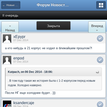
Форум Новостройки
← Новые Водники
II очередь
«
Закрыта
Вперед
Назад
»
xEpypr
07 Dec 2014
а кто нибудь в 21 корпус не ходил в ближайшем прошлом?!
enpod
07 Dec 2014
Katpach, on 06 Dec 2014 - 18:06:
. В том году такая же история была с 1-2 корпусом перед новым
годом. Холодно наверно.
После НГ еще холоднее будет...)))
ksandercaje
08 Dec 2014