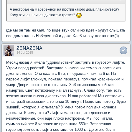
А ресторан на Набережной на против какого дома планируется?
Кому вечная ночная дискотека грозит?
где бы он там ни был, по воде звук отлично идёт - будут слышать
все дома вдоль Набережной и даже Хлебникову достанется)))
ZENAZENA
14 Jul 2015
Месяц назад я имела "удовольствие" застрять в грузовом лифте.
Утром перед работой. Застряла в компании семерых армянских
джентльменов. Они ехали с 9-го, я подсела к ним на 6-м. На
первом лифт глюкнул, показал перегруз, помигал красненьким и
умер. Двери просто не открылись. Заблокированы мы были
намертво. Свет потихоньку начал гаснуть. Слава богу, там есть
желтая кнопка-вызов диспетчера. И она работала! Мы связались
и нас разблокировали в течении 10 минут. Представляете ту бурю
эмоций, которую я испытала? У меня потом пол дня коленки
дрожали. К чему это я? Лифты мало того, что дешевые и
некачественные, они еще плохо настроены. Мы посчитали,
суммарный вес 8 человек не превышал 550кг. Заявленная
грузоподъемность лифта составляет 1000 кг. До этого были