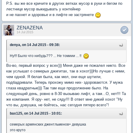
P.S. вы же все кричите в других ветках мусор в руки и бегом по
лестнице мусор выкидывать у контейнер
и не пахнет и здоровье и в лифте не застрянете
ZENAZENA
14 Jul 2015
denya, on 14 Jul 2015 - 09:38:
Ну!!! Было что нибудь??? ... Не томиии ... !!
Во-во, первый вопрос у всех))) Меня даже не пожалел никто. Все
как услышат о семерых джигитах, так в хохот)))Но лучше с ними,
чем одной. Я белая была, как мел, они еще шутили,
подбадривали. Теперь прохожу мимо них- здороваются. У мужа
глаза квадратные))) Так там еще продолжение было. На
следующий день, ровно в 8-30 вызываю лифт, а там...О, нет!!! Та
же компания. Я ору- нет, не сяду!!! В ответ мне дикий хохот "Ну
что вы, дэвушка, не бойтесь, нас сегодня пятеро всего"!
bax125, on 14 Jul 2015 - 10:01:
семерых армянских джентльменов+ девушка
это круто