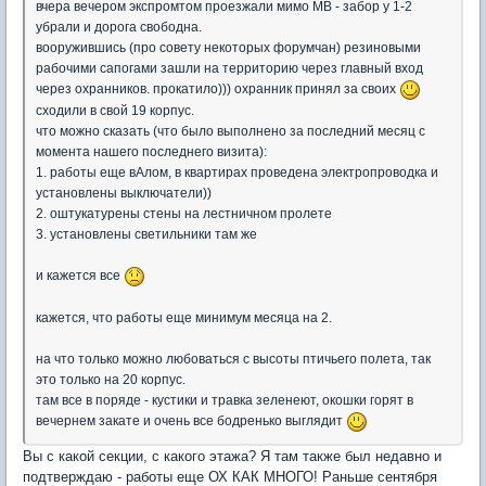
вчера вечером экспромтом проезжали мимо МВ - забор у 1-2
убрали и дорога свободна.
вооружившись (про совету некоторых форумчан) резиновыми
рабочими сапогами зашли на территорию через главный вход
через охранников. прокатило))) охранник принял за своих
сходили в свой 19 корпус.
что можно сказать (что было выполнено за последний месяц с
момента нашего последнего визита):
1. работы еще вАлом, в квартирах проведена электропроводка и
установлены выключатели))
2. оштукатурены стены на лестничном пролете
3. установлены светильники там же
и кажется все
кажется, что работы еще минимум месяца на 2.
на что только можно любоваться с высоты птичьего полета, так
это только на 20 корпус.
там все в поряде - кустики и травка зеленеют, окошки горят в
вечернем закате и очень все бодренько выглядит
Вы с какой секции, с какого этажа? Я там также был недавно и
подтверждаю - работы еще ОХ КАК МНОГО! Раньше сентября