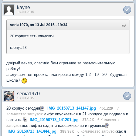
kayne
13 Jul 2015
senia1970, on 13 Jul 2015 - 19:34:
20 корпусе есть кладовки
корпус 23
добрый вечер, спасибо Вам огромное за разъяснительную
работу!
а случаем нет проекта планировки между 1-2 - 19 - 20 - будущая
школа?
senia1970
13 Jul 2015
20 корпус сегодня
IMG_20150713_141147.jpg
451.22К
7
лифт опускаеться в 21 корпусе до подвала и
Количество загрузок:
паркинга
IMG_20150713_141201.jpg
378.2К
6 Количество
все лифты ездят и пассажирские и грузовые
загрузок:
IMG_20150713_141444.jpg
как я
388.98К
6 Количество загрузок: