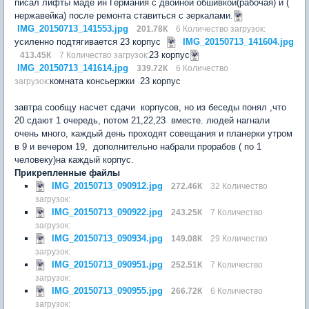
писал лифты маде ин Германия с двойной обшивкой(рабочая) и (
нержавейка) после ремонта ставиться с зеркалами.
IMG_20150713_141553.jpg
201.78К
6 Количество загрузок:
усиленно подтягивается 23 корпус
IMG_20150713_141604.jpg
23 корпус
413.45К
7 Количество загрузок:
IMG_20150713_141614.jpg
339.72К
6 Количество
комната консьержки 23 корпус
загрузок:
завтра сообщу насчет сдачи корпусов, но из беседы понял ,что
20 сдают 1 очередь, потом 21,22,23 вместе. людей нагнали
очень много, каждый день проходят совещания и планерки утром
в 9 и вечером 19, дополнительно набрали прорабов ( по 1
человеку)на каждый корпус.
Прикрепленные файлы
IMG_20150713_090912.jpg
272.46К
32 Количество
загрузок:
IMG_20150713_090922.jpg
243.25К
7 Количество
загрузок:
IMG_20150713_090934.jpg
149.08К
29 Количество
загрузок:
IMG_20150713_090951.jpg
252.51К
7 Количество
загрузок:
IMG_20150713_090955.jpg
266.72К
6 Количество
загрузок: