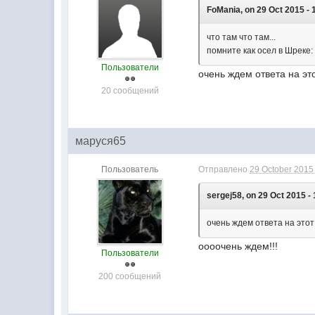
FoMania, on 29 Oct 2015 - 
что там что там...
помните как осел в Шреке:
Пользователи
очень ждем ответа на это
20 сообщений
маруся65
Пользователь
Отправлено
29 October 2015 
sergej58, on 29 Oct 2015 - 
очень ждем ответа на этот 
оооочень ждем!!!
Пользователи
200 сообщений