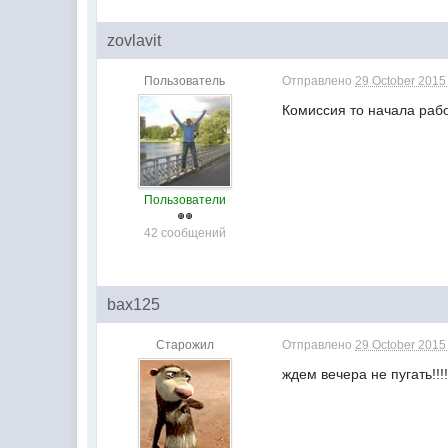
zovlavit
Пользователь
Отправлено
29 October 2015 
Комиссия то начала рабо
Пользователи
42 сообщений
bax125
Старожил
Отправлено
29 October 2015 
ждем вечера не пугать!!!!