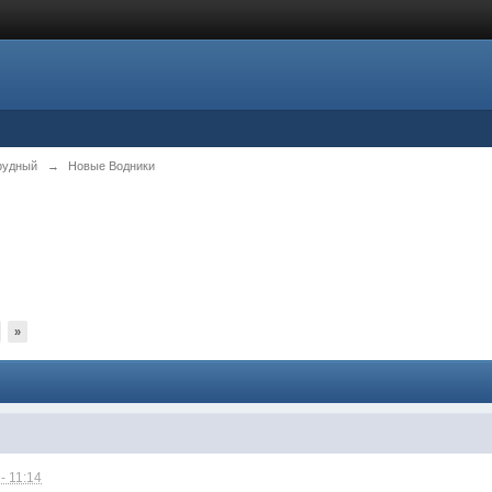
рудный
→
Новые Водники
»
- 11:14