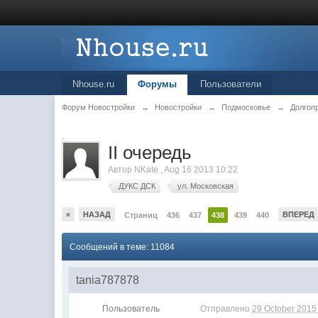
Nhouse.ru
Форумы
Пользователи
Форум Новостройки
→
Новостройки
→
Подмосковье
→
Долгоп
.
II очередь
Автор
NKate
,
Aug 16 2013 10:22
ДУКС ДСК
ул. Московская
«
НАЗАД
ВПЕРЕД
Страниц
436
437
438
439
440
Сообщений в теме: 11084
tania787878
Пользователь
Отправлено
29 October 2015 