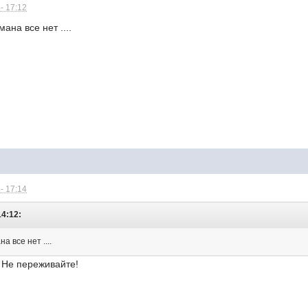
- 17:12
ана все нет ....
- 17:14
14:12:
а все нет ....
)) Не переживайте!