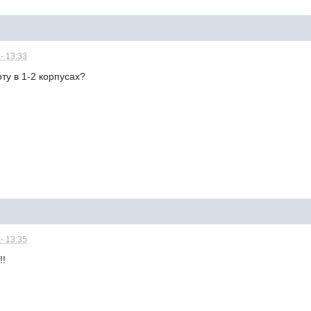
- 13:33
ту в 1-2 корпусах?
- 13:35
!!