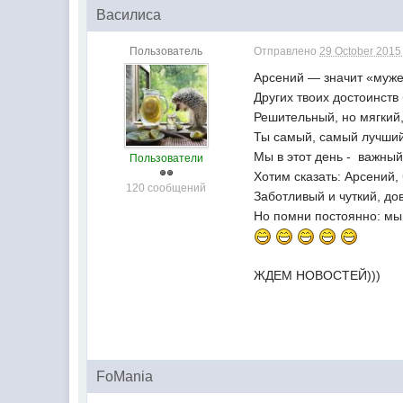
Василиса
Пользователь
Отправлено
29 October 2015 
А
рсений — значит «мужес
Других твоих достоинств
Решительный, но мягкий,
Ты самый, самый лучший
Мы в этот день - важный
Пользователи
Хотим сказать: Арсений, 
120 сообщений
Заботливый и чуткий, до
Но помни постоянно: мы 
ЖДЕМ НОВОСТЕЙ)))
FoMania