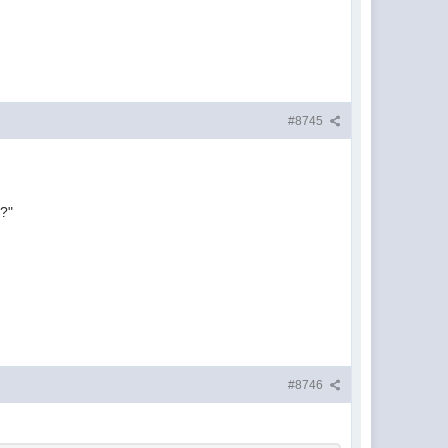
#8745
?"
#8746