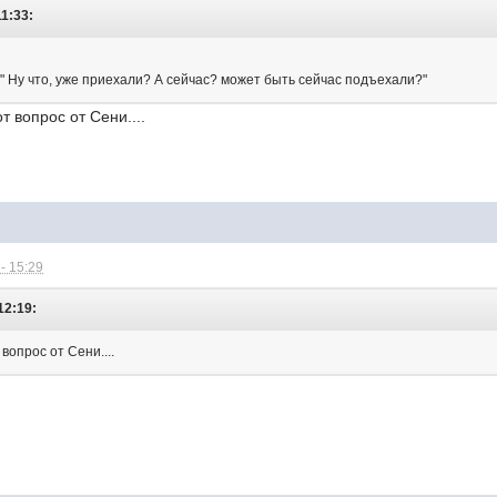
11:33:
 " Ну что, уже приехали? А сейчас? может быть сейчас подъехали?"
т вопрос от Сени....
- 15:29
12:19:
вопрос от Сени....