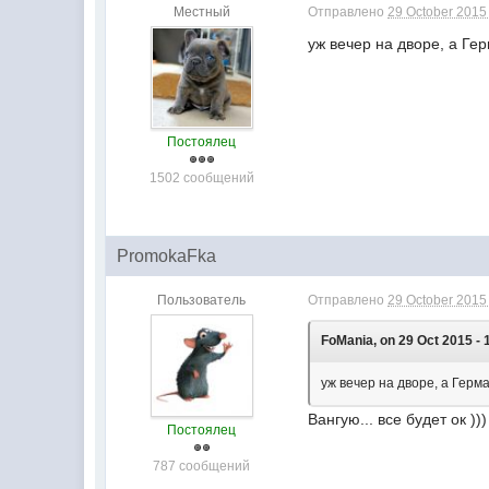
Местный
Отправлено
29 October 2015 
уж вечер на дворе, а Герм
Постоялец
1502 сообщений
PromokaFka
Пользователь
Отправлено
29 October 2015 
FoMania, on 29 Oct 2015 - 
уж вечер на дворе, а Герман
Вангую... все будет ок )
Постоялец
787 сообщений