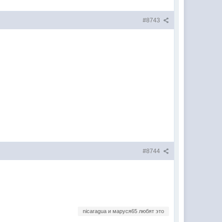
#8743
#8744
nicaragua и маруся65 любят это