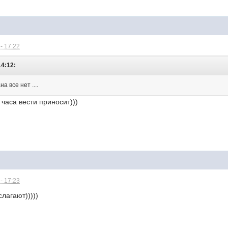
- 17:22
14:12:
а все нет ....
часа вести приносит)))
- 17:23
слагают)))))