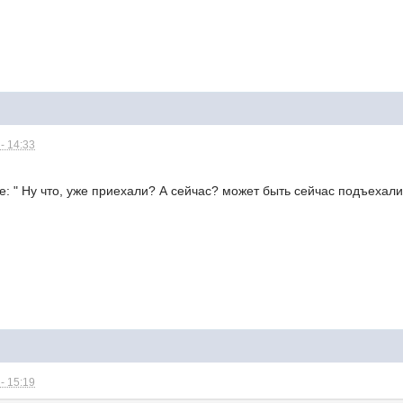
- 14:33
е: " Ну что, уже приехали? А сейчас? может быть сейчас подъехали
- 15:19