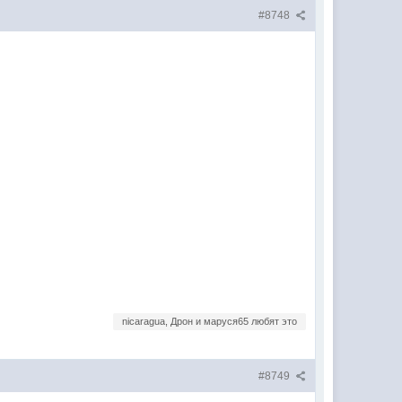
#8748
nicaragua, Дрон и маруся65 любят это
#8749