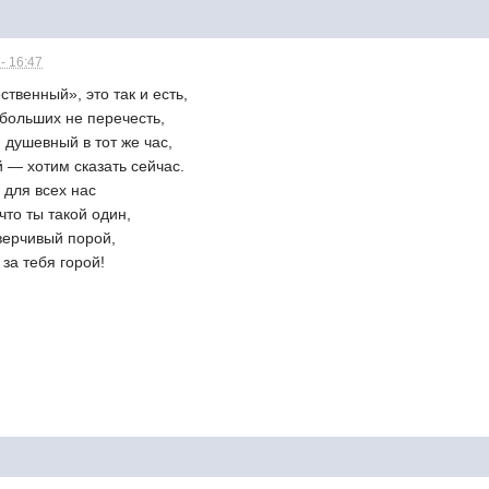
- 16:47
твенный», это так и есть,
 больших не перечесть,
 душевный в тот же час,
 — хотим сказать сейчас.
 для всех нас
что ты такой один,
верчивый порой,
за тебя горой!