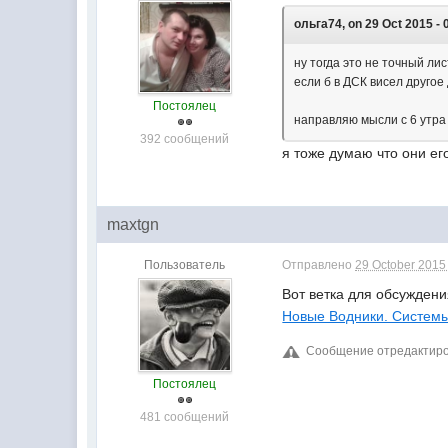
ольга74, on 29 Oct 2015 - 
ну тогда это не точный лис
если б в ДСК висел другое
Постоялец
направляю мысли с 6 утра
392 сообщений
я тоже думаю что они ег
maxtgn
Пользователь
Отправлено
29 October 2015 
Вот ветка для обсуждени
Новые Водники. Системы
Сообщение отредактиров
Постоялец
481 сообщений