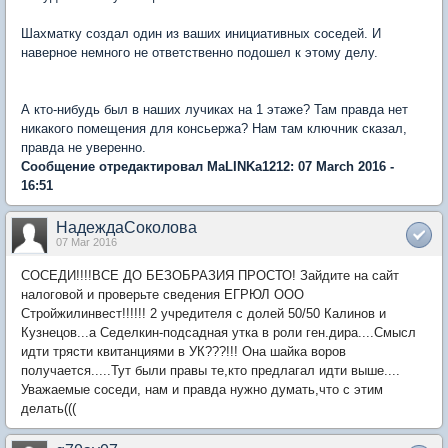
Шахматку создал один из ваших инициативных соседей. И
наверное немного не ответственно подошел к этому делу.
А кто-нибудь был в наших лучиках на 1 этаже? Там правда нет
никакого помещения для консьержа? Нам там ключник сказал,
правда не уверенно.
Сообщение отредактировал MaLINKa1212: 07 March 2016 -
16:51
НадеждаСоколова
07 Mar 2016
СОСЕДИ!!!!ВСЕ ДО БЕЗОБРАЗИЯ ПРОСТО! Зайдите на сайт
налоговой и проверьте сведения ЕГРЮЛ ООО
Стройжилинвест!!!!!! 2 учредителя с долей 50/50 Калинов и
Кузнецов...а Седелкин-подсадная утка в роли ген.дира....Смысл
идти трясти квитанциями в УК???!!! Она шайка воров
получается.....Тут были правы те,кто предлагал идти выше....
Уважаемые соседи, нам и правда нужно думать,что с этим
делать(((