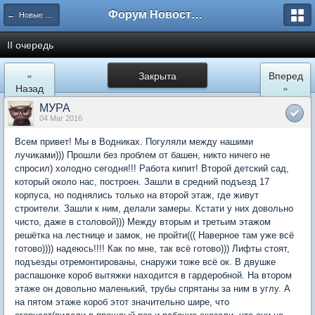
Форум Новостройки
← Новые Водники
II очередь
«
Закрыта
Вперед
Назад
»
МУРА
04 Mar 2016
Всем привет! Мы в Водниках. Погуляли между нашими
лучиками))) Прошли без проблем от башен, никто ничего не
спросил) холодно сегодня!!! Работа кипит! Второй детский сад,
который около нас, построен. Зашли в средний подъезд 17
корпуса, но поднялись только на второй этаж, где живут
строители. Зашли к ним, делали замеры. Кстати у них довольно
чисто, даже в столовой))) Между вторым и третьим этажом
решётка на лестнице и замок, не пройти((( Наверное там уже всё
готово)))) надеюсь!!!! Как по мне, так всё готово))) Лифты стоят,
подъезды отремонтированы, снаружи тоже всё ок. В двушке
распашонке короб вытяжки находится в гардеробной. На втором
этаже он довольно маленький, трубы спрятаны за ним в углу. А
на пятом этаже короб этот значительно шире, что