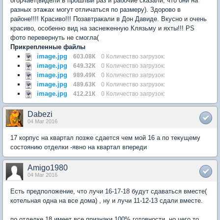
огорчает(видели в прошлый раз и рабочие сказали, что они на
разных этажах могут отличаться по размеру). Здорово в
районе!!!! Красиво!!! Позавтракали в Дон Давиде. Вкусно и очень
красиво, особенно вид на заснеженную Клязьму и яхты!!! PS
фото перевернуть не смогла(
Прикрепленные файлы
image.jpg
603.08К
0 Количество загрузок:
image.jpg
649.32К
0 Количество загрузок:
image.jpg
989.49К
0 Количество загрузок:
image.jpg
489.63К
0 Количество загрузок:
image.jpg
412.21К
0 Количество загрузок:
Dabezi
04 Mar 2016
17 корпус на квартал позже сдается чем мой 16 а по текущему
состоянию отделки -явно на квартал впереди
Amigo1980
04 Mar 2016
Есть предположение, что лучи 16-17-18 будут сдаваться вместе(
котельная одна на все дома) , ну и лучи 11-12-13 сдали вместе.
по отделке 18 имеет все признаки 100% готовности, но чего то