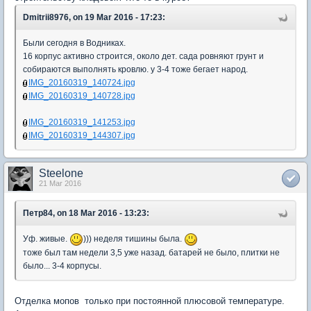
Dmitrii8976, on 19 Mar 2016 - 17:23:
Были сегодня в Водниках.
16 корпус активно строится, около дет. сада ровняют грунт и
собираются выполнять кровлю. у 3-4 тоже бегает народ.
IMG_20160319_140724.jpg
IMG_20160319_140728.jpg
IMG_20160319_141253.jpg
IMG_20160319_144307.jpg
Steelone
21 Mar 2016
Петр84, on 18 Mar 2016 - 13:23:
Уф. живые.
))) неделя тишины была.
тоже был там недели 3,5 уже назад. батарей не было, плитки не
было... 3-4 корпусы.
Отделка мопов только при постоянной плюсовой температуре.