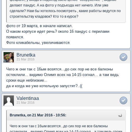
делают пандус. А на фото у подъезда нет ничего. Или уже
сделали? Нам бы хотелось посмотреть , какие работы ведутся по
строительству кладовок? Кто то в курсе?
фото от 19 марта, в начале написал.
О каком корпусе идет речь? около 16 пандус с перилами
появился.
Фото кликабельны, увеличиваются
Brunetka
21 Mar 2016
Чего ж они так с 16ым возятся...до сих пор не все балконы
остеклили... видимо Олимп всех на 14-15 согнал... а там ведь
сроки еще неблизкие...
да и когда же уже котельную запустят?..((
Valentinaa
21 Mar 2016
Brunetka, on 21 Mar 2016 - 10:56:
Чего ж они так с 16ым возятся...до сих пор не все балконы
остеклили... видимо Олимп всех на 14-15 согнал... а там ведь сроки