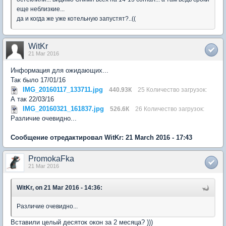
еще неблизкие...
да и когда же уже котельную запустят?..((
WitKr
21 Mar 2016
Информация для ожидающих...
Так было 17/01/16
IMG_20160117_133711.jpg
440.93К
25 Количество загрузок:
А так 22/03/16
IMG_20160321_161837.jpg
526.6К
26 Количество загрузок:
Различие очевидно...
Сообщение отредактировал WitKr: 21 March 2016 - 17:43
PromokaFka
21 Mar 2016
WitKr, on 21 Mar 2016 - 14:36:
Различие очевидно...
Вставили целый десяток окон за 2 месяца? )))