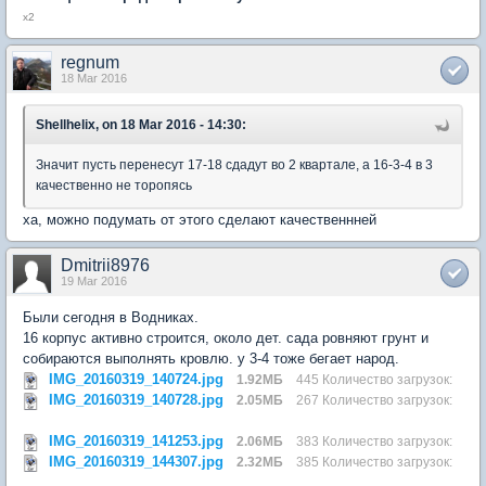
х2
regnum
18 Mar 2016
Shellhelix, on 18 Mar 2016 - 14:30:
Значит пусть перенесут 17-18 сдадут во 2 квартале, а 16-3-4 в 3
качественно не торопясь
ха, можно подумать от этого сделают качественнней
Dmitrii8976
19 Mar 2016
Были сегодня в Водниках.
16 корпус активно строится, около дет. сада ровняют грунт и
собираются выполнять кровлю. у 3-4 тоже бегает народ.
IMG_20160319_140724.jpg
1.92МБ
445 Количество загрузок:
IMG_20160319_140728.jpg
2.05МБ
267 Количество загрузок:
IMG_20160319_141253.jpg
2.06МБ
383 Количество загрузок:
IMG_20160319_144307.jpg
2.32МБ
385 Количество загрузок: