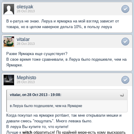
olesyak
28 Oct 2013
В к-ратуа не знаю. Леруа и ярмарка на мой взгляд зависит от
товара, но в целом наверное дельта 10%, в пользу леруа
vitalar
28 Oct 2013
Разве Ярмарка еще существует?
В свое время тоже сравнивали, в Леруа было подешевле, чем на
Ярмарке.
Mephisto
28 Oct 2013
vitalar, on 28 Oct 2013 - 19:08:
в Леруа было подешевле, чем на Ярмарке
Когда покупал на ярмарке ротбант, так мне открывали мешки и
давали смесь "пощупать". Много левака было.
В леруа Вы купите то, что купите!
Лучше к
witch
обратиться! По крайней мере-есть кому высказать