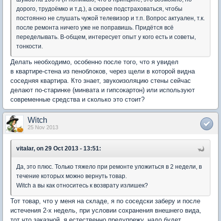
дорого, трудоёмко и т.д.), а скорее подстраховаться, чтобы
постоянно не слушать чужой телевизор и т.п. Вопрос актуален, т.к.
после ремонта ничего уже не поправишь. Придётся всё
переделывать. В-общем, интересует опыт у кого есть и советы,
тонкости.
Делать необходимо, особенно после того, что я увидел
в квартире-стена из пеноблоков, через щели в которой видна
соседняя квартира. Кто знает, звукоизоляцию стены сейчас
делают по-старинке (минвата и гипсокартон) или используют
современные средства и сколько это стоит?
Witch
25 Nov 2013
vitalar, on 29 Oct 2013 - 13:51:
Да, это плюс. Только тяжело при ремонте уложиться в 2 недели, в
течение которых можно вернуть товар.
Witch а вы как относитесь к возврату излишек?
Тот товар, что у меня на складе, я по соседски заберу и после
истечения 2-х недель, при условии сохранения внешнего вида,
тот что заказной, я естественно предупрежу, надо будет