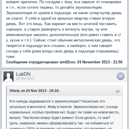
избавят прилично. По соседям с боку, все зависит от планировки
и т.п., если хотите тишины, то делайте звукоизоляцию.
Звукоизоляция от шумов в подъезде: ни какая супер-пупер дверь
не спасет. У себя в одной из прошлых квартир ставил вторую
дверь. Вот это вещь. Как вариант на место штатной поставить
хорошую, а старую развернуть и воткнуть внутрь, ну или
межкомнатную заказать дополнительную (все равно ставить в с/
у, кухне и т.п.). Сейчас стоит обычная металлическая дверь, что
творится в подъезде все слышно, и наоборот, о чем говорят
соседи у себя дома (когда свою дверь в подъезде открываешь)
тоже.
Сообщение отредактировал am02rus: 24 November 2013 - 21:50
LukDN
25 Nov 2013
Sharp, on 24 Nov 2013 - 18:16:
Кто-нибудь задумывался о звукоизоляции? Насколько это
актуально в монолите. Живу в панели. Звукоизоляции нет, соседи
нормальные, особых проблем нет. Будет ли также на новом месте,
вопрос. Тем более вокруг будет ремонт. Если делать, то чем?
Цель, наверное, можно сформулировать так - не избавиться от
шумов на 100% (я понимаю, что в-принципе, это возможно, но