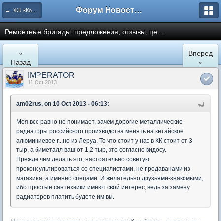
Форум Новостройки
← ЖК «Комфортный КВАРТАЛ»
Ремонтные бригады: предложения, отзывы, це...
«
Вперед
Назад
»
IMPERATOR
11 Oct 2013
am02rus, on 10 Oct 2013 - 06:13:
Моя все равно не понимает, зачем дорогие металлические
радиаторы российского производства менять на кетайское
алюминиевое г...но из Леруа. То что стоит у нас в КК стоит от 3
тыр, а биметалл ваш от 1,2 тыр, это согласно видосу.
Прежде чем делать это, настоятельно советую
проконсультироваться со специалистами, не продаванами из
магазина, а именно спецами. И желательно друзьями-знакомыми,
ибо простые сантехники имеют свой интерес, ведь за замену
радиаторов платить будете им вы.