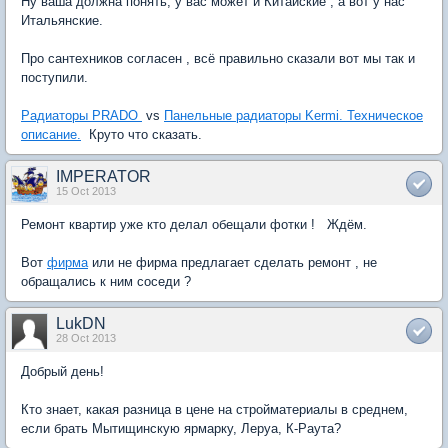
Ну ваша должна понять, у вас может и Китайские , а вот у нас
Итальянские.
Про сантехников согласен , всё правильно сказали вот мы так и
поступили.
Радиаторы PRADO
vs
Панельные радиаторы Kermi. Техническое
описание.
Круто что сказать.
IMPERATOR
15 Oct 2013
Ремонт квартир уже кто делал обещали фотки ! Ждём.
Вот
фирма
или не фирма предлагает сделать ремонт , не
обращались к ним соседи ?
LukDN
28 Oct 2013
Добрый день!
Кто знает, какая разница в цене на стройматериалы в среднем,
если брать Мытищинскую ярмарку, Леруа, К-Раута?