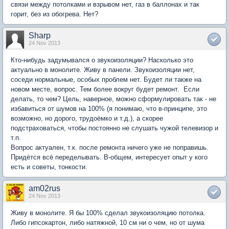
связи между потолками и взрывом нет, газ в баллонах и так
горит, без из обогрева. Нет?
Sharp
24 Nov 2013
Кто-нибудь задумывался о звукоизоляции? Насколько это
актуально в монолите. Живу в панели. Звукоизоляции нет,
соседи нормальные, особых проблем нет. Будет ли также на
новом месте, вопрос. Тем более вокруг будет ремонт. Если
делать, то чем? Цель, наверное, можно сформулировать так - не
избавиться от шумов на 100% (я понимаю, что в-принципе, это
возможно, но дорого, трудоёмко и т.д.), а скорее
подстраховаться, чтобы постоянно не слушать чужой телевизор и
т.п.
Вопрос актуален, т.к. после ремонта ничего уже не поправишь.
Придётся всё переделывать. В-общем, интересует опыт у кого
есть и советы, тонкости.
am02rus
24 Nov 2013
Живу в монолите. Я бы 100% сделал звукоизоляцию потолка.
Либо гипсокартон, либо натяжной, 10 см ни о чем, но от шума