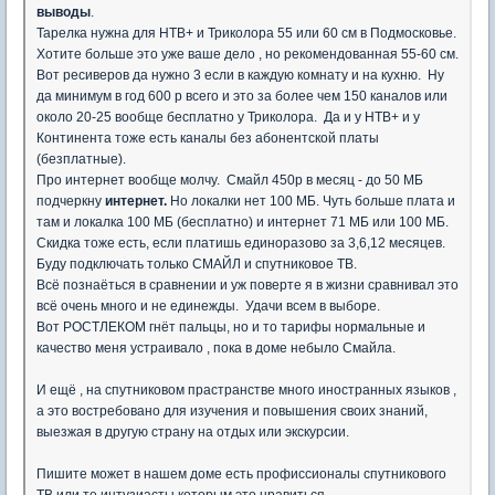
выводы
.
Тарелка нужна для НТВ+ и Триколора 55 или 60 см в Подмосковье.
Хотите больше это уже ваше дело , но рекомендованная 55-60 см.
Вот ресиверов да нужно 3 если в каждую комнату и на кухню. Ну
да минимум в год 600 р всего и это за более чем 150 каналов или
около 20-25 вообще бесплатно у Триколора. Да и у НТВ+ и у
Континента тоже есть каналы без абонентской платы
(безплатные).
Про интернет вообще молчу. Смайл 450р в месяц - до 50 МБ
подчеркну
интернет.
Но локалки нет 100 МБ. Чуть больше плата и
там и локалка 100 МБ (бесплатно) и интернет 71 МБ или 100 МБ.
Скидка тоже есть, если платишь единоразово за 3,6,12 месяцев.
Буду подключать только СМАЙЛ и спутниковое ТВ.
Всё познаёться в сравнении и уж поверте я в жизни сравнивал это
всё очень много и не единежды. Удачи всем в выборе.
Вот РОСТЛЕКОМ гнёт пальцы, но и то тарифы нормальные и
качество меня устраивало , пока в доме небыло Смайла.
И ещё , на спутниковом прастранстве много иностранных языков ,
а это востребовано для изучения и повышения своих знаний,
выезжая в другую страну на отдых или экскурсии.
Пишите может в нашем доме есть профиссионалы спутникового
ТВ или те интузиасты которым это нравиться.