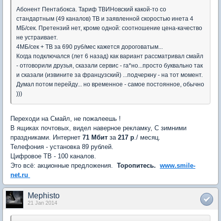
Абонент Пентабокса. Тариф ТВИНовский какой-то со
стандартным (49 каналов) ТВ и заявленной скоростью инета 4
МБ/сек. Претензий нет, кроме одной: соотношение цена-качество
не устраивает.
4МБ/сек + ТВ за 690 руб/мес кажется дороговатым...
Когда подключался (лет 6 назад) как вариант рассматривал смайл
- отговорили друзья, сказали сервис - га*но...просто буквально так
и сказали (извините за французский) ...подчеркну - на тот момент.
Думал потом перейду... но временное - самое постоянное, обычно
)))
Переходи на Смайл, не пожалеешь !
В ящиках почтовых, видел наверное рекламку, С зимними
праздниками. Интернет
71 Мбит
за
217 р
./ месяц.
Телефония - установка 89 рублей.
Цифровое ТВ - 100 каналов.
Это всё: акционные предложения.
Торопитесь.
www.smile-
net.ru
Mephisto
21 Jan 2014