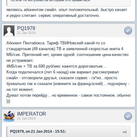
являюсь абонентом смайл. опыт положительный. быстро качает
и редко слетает. сервис оперативный достаточно.
PQ1979
21 Jan 2014
Абонент Пентабокса. Тариф ТВИНовский какой-то со
стандартным (49 каналов) ТВ и заявленной скоростью инета 4
МБ/сек. Претензий нет, кроме одной: соотношение цена-качество
не устраивает.
4МБ/сек + ТВ за 690 руб/мес кажется дороговатым...
Когда подключался (лет 6 назад) как вариант рассматривал
смайл - отговорили друзья, сказали сервис - га*но...просто
буквально так и сказали (извините за французский) ...подчеркну -
на тот момент.
Думал потом перейду... но временное - самое постоянное, обычно
)))
IMPERATOR
21 Jan 2014
PQ1979, on 21 Jan 2014 - 15:51: