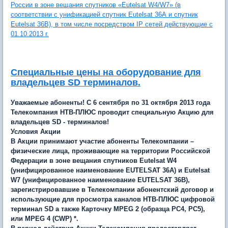
России в зоне вещания спутников «Eutelsat W4/W7» (в
соответствии с унификацией спутник Eutelsat 36А и спутник
Eutelsat 36В), в том числе посредством IP сетей действующие с
01.10.2013 г.
Специальные цены на оборудование для
владельцев SD терминалов.
Уважаемые абоненты! С
6 сентября по 31 октября 2013
года
Телекомпания НТВ-ПЛЮС проводит специальную Акцию для
владельцев SD - терминалов!
Условия Акции
В Акции принимают участие абоненты Телекомпании –
физические лица, проживающие на территории Российской
Федерации в зоне вещания спутников Eutelsat W4
(унифицированное наименование EUTELSAT 36A) и Eutelsat
W7 (унифицированное наименование EUTELSAT 36B),
зарегистрировавшие в Телекомпании абонентский договор и
использующие для просмотра каналов НТВ-ПЛЮС цифровой
терминал SD а также Карточку MPEG 2 (образца PC4, PC5),
или MPEG 4 (CWP) *.