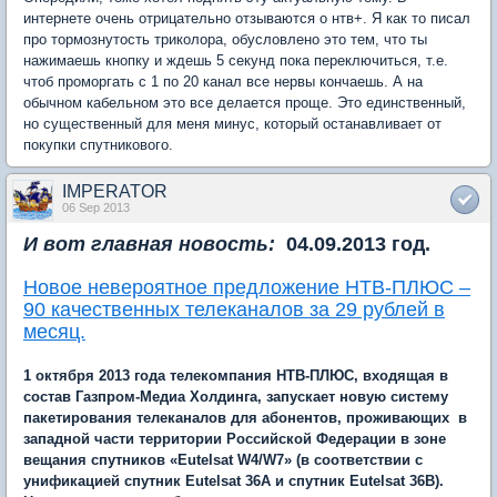
интернете очень отрицательно отзываются о нтв+. Я как то писал
про тормознутость триколора, обусловлено это тем, что ты
нажимаешь кнопку и ждешь 5 секунд пока переключиться, т.е.
чтоб проморгать с 1 по 20 канал все нервы кончаешь. А на
обычном кабельном это все делается проще. Это единственный,
но существенный для меня минус, который останавливает от
покупки спутникового.
IMPERATOR
06 Sep 2013
И вот главная новость:
04.09.2013 год.
Новое невероятное предложение НТВ-ПЛЮС –
90 качественных телеканалов за 29 рублей в
месяц.
1 октября 2013 года телекомпания НТВ-ПЛЮС, входящая в
состав Газпром-Медиа Холдинга, запускает новую систему
пакетирования телеканалов для абонентов, проживающих в
западной части территории Российской Федерации в зоне
вещания спутников «Eutelsat W4/W7» (в соответствии с
унификацией спутник Eutelsat 36А и спутник Eutelsat 36В).