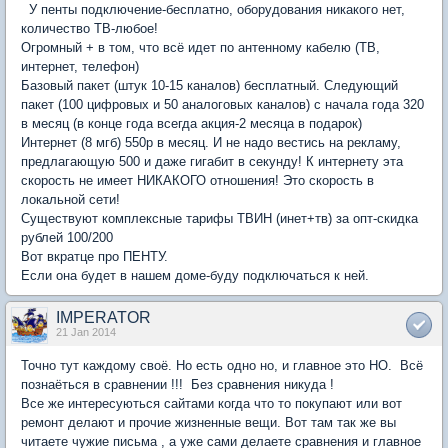
У пенты подключение-бесплатно, оборудования никакого нет,
количество ТВ-любое!
Огромный + в том, что всё идет по антенному кабелю (ТВ,
интернет, телефон)
Базовый пакет (штук 10-15 каналов) бесплатный. Следующий
пакет (100 цифровых и 50 аналоговых каналов) с начала года 320
в месяц (в конце года всегда акция-2 месяца в подарок)
Интернет (8 мгб) 550р в месяц. И не надо вестись на рекламу,
предлагающую 500 и даже гигабит в секунду! К интернету эта
скорость не имеет НИКАКОГО отношения! Это скорость в
локальной сети!
Существуют комплексные тарифы ТВИН (инет+тв) за опт-скидка
рублей 100/200
Вот вкратце про ПЕНТУ.
Если она будет в нашем доме-буду подключаться к ней.
IMPERATOR
21 Jan 2014
Точно тут каждому своё. Но есть одно но, и главное это НО. Всё
познаёться в сравнении !!! Без сравнения никуда !
Все же интересуються сайтами когда что то покупают или вот
ремонт делают и прочие жизненные вещи. Вот там так же вы
читаете чужие письма , а уже сами делаете сравнения и главное