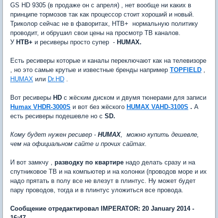
GS HD 9305 (в продаже он с апреля) , нет вообще ни каких в
принципе тормозов так как процессор стоит хороший и новый.
Триколор сейчас не в фаворитах, НТВ+ нормальную политику
проводит, и обрушил свои цены на просмотр ТВ каналов.
У
НТВ+
и ресиверы просто супер -
HUMAX.
Есть ресиверы которые и каналы переключают как на телевизоре
, но это самые крутые и известные бренды например
TOPFIELD
,
HUMAX
или
Dr.HD
.
Вот ресиверы
HD
с жёским диском
и двумя тюнерами для записи
Humax VHDR-3000S
и вот без жёского
HUMAX VAHD-3100S
.
А
есть ресиверы подешевле но с
SD.
Кому будет нужен ресивер -
HUMAX
, можно купить дешевле,
чем на официальном сайте и прочих сайтах.
И вот замкчу ,
разводку по квартире
надо делать сразу и на
спутниковое ТВ и на компьютер и на колонки (проводов море и их
надо прятать в полу все не влезут в плинтус. Ну может будет
пару проводов, тогда и в плинтус уложиться все провода.
Сообщение отредактировал IMPERATOR: 20 January 2014 -
16:47