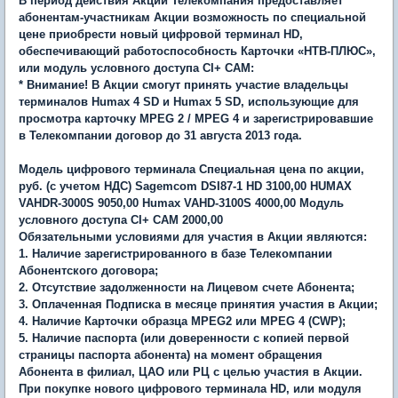
В период действия Акции Телекомпания предоставляет
абонентам-участникам Акции возможность по специальной
цене приобрести
новый цифровой терминал HD
,
обеспечивающий работоспособность Карточки «НТВ-ПЛЮС»,
или модуль условного доступа CI+ CAM:
* Внимание! В Акции смогут принять участие владельцы
терминалов Humax 4 SD и Humax 5 SD, использующие для
просмотра карточку MPEG 2 / MPEG 4 и зарегистрировавшие
в Телекомпании договор до 31 августа 2013 года.
Модель цифрового терминала
Специальная цена по акции,
руб. (с учетом НДС)
Sagemcom DSI87-1 HD
3100,00
HUMAX
VAHDR-3000S
9050,00
Humax VAHD-3100S
4000,00
Модуль
условного доступа CI+ CAM
2000,00
Обязательными условиями для участия в Акции являются:
1. Наличие зарегистрированного в базе Телекомпании
Абонентского договора;
2. Отсутствие задолженности на Лицевом счете Абонента;
3. Оплаченная Подписка в месяце принятия участия в Акции;
4. Наличие Карточки образца MPEG2 или MPEG 4 (CWP);
5. Наличие паспорта (или доверенности с копией первой
страницы паспорта абонента) на момент обращения
Абонента в филиал, ЦАО или РЦ с целью участия в Акции.
При покупке нового цифрового терминала HD, или модуля