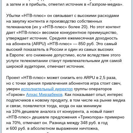
а затем и в прибыль, отметил источник в «Газпром-медиа».
Убытки «НТВ-плюс» он связывает с высокими расходами
на закупку контента и производство собственных
телеканалов (их у «НТВ-плюс» более 20). Но этот контент
дает «НТВ-плюс» весомое конкурентное преимущество,
утверждает источник. Средняя ежемесячная доходность
на абонента (ARPU) «НТВ-плюс» — 850 руб. Это самый
высокий показатель в России и один из самых высоких
в Европе: его снижение допустимо, если вследствие этого
услуги телекомпании станут привлекательными для самой
широкой аудитории, отмечает источник.
Проект «НТВ-плюс» может снизить его ARPU в 2,5 раза,
но с точки зрения привлечения абонентов игра стоит свеч,
уверен
исполнительный директор
группы операторов
«Горком»
Алхас Мирзабеков
. Как показывает опыт, интерес
подписчиков к новому продукту, в том числе на рынке медиа
и связи, появляется тогда, когда он как минимум
на 10% дешевле аналога от конкурента, а новый пакет
«НТВ-плюс» дешевле предложения «Триколора» примерно
на 70%, отмечает он. Разница между 348 руб. в год
и 600 руб. в абсолютном выражении ничтожна,