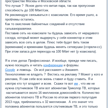
пространстве Москвы и Московской области.
Что лучше ? Ясное дело что витая пара, так как пропускная
способность до 100 Мбит/сек.
Не рекомендую связываться с коаксиалом. Его время ушло, а
проблемы остались.
Как то окисление байонетных соедиений и отсутствие
гальваноразвязки.
Поставив сеть на коаксиале ты будешь зависеть от нерадивого
соседа, который может выдернуть у себя коннектор и этим
завесить всю сеть в целом. Плюс тебя будет бить током
(временами) и временами будешь менять сетевушки (сгорели-сс).
При этом запаса для перехода на 100 Мбит нет (у коаксиала).
Я в этих делах Профессионал. И вообще, прежде чем писать,
нужно посещать и читать
конференции
и форумы.
Google
в помощь. Он всё расскажет и докажет.
Технологиями не владеть ? Вестись на рекламу ? Может у кого и
реклама, Я сам себе всю жизнь ставил и буду ставить. Я и
смотрю кто тут владеет и всем. Скажи те вот
им
, что им не
нужна спутниковое ТВ или вот абонентам Триколор ТВ, которых
насчитывается около 16 миллионов домохозяйств. Количество
абонентов платного ТВ в России по итогам первого полугодия
2013 года, приблизилось к 32 миллионам. А это значит что
половина абонентов пользуется спутниковым ТВ, и это только