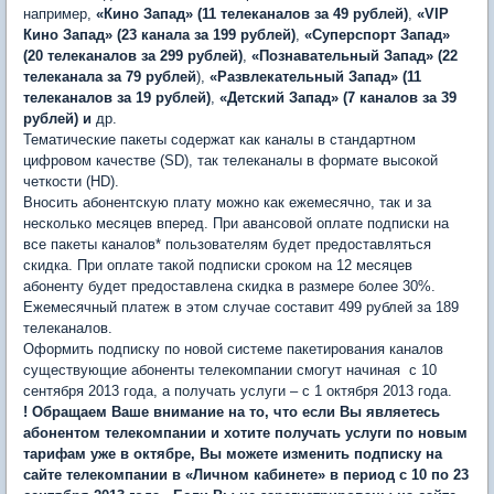
например,
«Кино Запад» (11 телеканалов за 49 рублей)
,
«VIP
Кино Запад» (23 канала за 199 рублей)
,
«Суперспорт Запад»
(20 телеканалов за 299 рублей)
,
«Познавательный Запад» (22
телеканала за 79 рублей
),
«Развлекательный Запад» (11
телеканалов за 19 рублей)
,
«Детский Запад» (7 каналов за 39
рублей) и
др.
Тематические пакеты содержат как каналы в стандартном
цифровом качестве (SD), так телеканалы в формате высокой
четкости (HD).
Вносить абонентскую плату можно как ежемесячно, так и за
несколько месяцев вперед. При авансовой оплате подписки на
все пакеты каналов* пользователям будет предоставляться
скидка. При оплате такой подписки сроком на 12 месяцев
абоненту будет предоставлена скидка в размере более 30%.
Ежемесячный платеж в этом случае составит 499 рублей за 189
телеканалов.
Оформить подписку по новой системе пакетирования каналов
существующие абоненты телекомпании смогут начиная с 10
сентября 2013 года, а получать услуги – с 1 октября 2013 года.
! Обращаем Ваше внимание на то, что если Вы являетесь
абонентом телекомпании и хотите получать услуги по новым
тарифам уже в октябре, Вы можете изменить подписку на
сайте телекомпании в «Личном кабинете» в период с 10 по 23