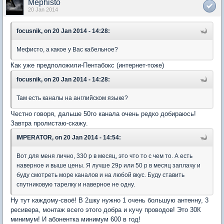
Mephisto
20 Jan 2014
focusnik, on 20 Jan 2014 - 14:28:
Мефисто, а какое у Вас кабельное?
Как уже предположили-Пентабокс (интернет-тоже)
focusnik, on 20 Jan 2014 - 14:28:
Там есть каналы на английском языке?
Честно говоря, дальше 50го канала очень редко добираюсь!
Завтра пролистаю-скажу.
IMPERATOR, on 20 Jan 2014 - 14:54:
Вот для меня лично, 330 р в месяц, это что то с чем то. А есть
наверное и выше цены. Я лучше 29р или 50 р в месяц заплачу и
буду смотреть море каналов и на любой вкус. Буду ставить
спутниковую тарелку и наверное не одну.
Ну тут каждому-своё! В 2шку нужно 1 очень большую антенну, 3
ресивера, монтаж всего этого добра и кучу проводов! Это 30К
минимум! И абонентка минимум 600 в год!