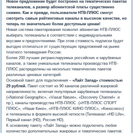
Новое предложение будет построено на тематических пакетах
телеканалов, а размер абонентской платы существенно
снижен. Как и прежде, пользователи НТВ-ПЛЮС смогут
смотреть самые рейтинговые каналы в высоком качестве, но
теперь по значительно более доступным ценам!
Новая система пакетирования позволит абонентам НТВ-ПЛЮС
выбирать телеканалы в соответствии с индивидуальными
вкусами и предпочтениями. При этом стоимость подписки будет
выгодно отличаться от существующих предложений на рынке
платного телевидения России.
Более 200 лучших ретранслируемых российских и зарубежных
каналов, а также уникальные телеканалы производства НТВ-
ПЛЮС распределены на несколько тематических пакетов
различных ценовых категорий.
Основной пакет для подключения –
«Лайт Запад» стоимостью
29 рублей.
Пакет состоит из 90 каналов различной жанровой
направленности, включая популярные зарубежные телеканалы
(«National Geographic», «Viasat Nature», «Discovery Channel» и
пр.), каналы производства НТВ-ПЛЮС («НТВ-ПЛЮС СПОРТ
ПЛЮС», «Наше Кино», «НТВ-ПЛЮС КИНО ПЛЮС», «Киносоюз»)
и телеканалы в формате высокой четкости (Телеканал «HD Life»,
Первый канал (HD), Россия HD).
К основному пакету «Лайт Запад» можно подключить любое
количество дополнительных жанровых и тематических пакетов: