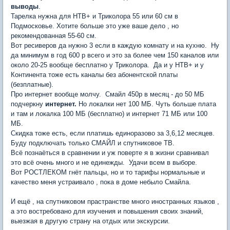
выводы
.
Тарелка нужна для НТВ+ и Триколора 55 или 60 см в
Подмосковье. Хотите больше это уже ваше дело , но
рекомендованная 55-60 см.
Вот ресиверов да нужно 3 если в каждую комнату и на кухню. Ну
да минимум в год 600 р всего и это за более чем 150 каналов или
около 20-25 вообще бесплатно у Триколора. Да и у НТВ+ и у
Континента тоже есть каналы без абонентской платы
(безплатные).
Про интернет вообще молчу. Смайл 450р в месяц - до 50 МБ
подчеркну
интернет.
Но локалки нет 100 МБ. Чуть больше плата
и там и локалка 100 МБ (бесплатно) и интернет 71 МБ или 100
МБ.
Скидка тоже есть, если платишь единоразово за 3,6,12 месяцев.
Буду подключать только СМАЙЛ и спутниковое ТВ.
Всё познаёться в сравнении и уж поверте я в жизни сравнивал
это всё очень много и не единежды. Удачи всем в выборе.
Вот РОСТЛЕКОМ гнёт пальцы, но и то тарифы нормальные и
качество меня устраивало , пока в доме небыло Смайла.
И ещё , на спутниковом прастранстве много иностранных языков ,
а это востребовано для изучения и повышения своих знаний,
выезжая в другую страну на отдых или экскурсии.