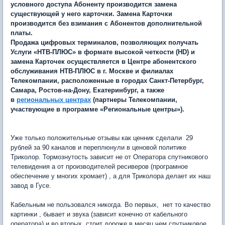
условного доступа Абоненту производится замена
существующей у него карточки. Замена Карточки
производится без взимания с Абонентов дополнительной
платы.
Продажа цифровых терминалов, позволяющих получать
Услуги «НТВ-ПЛЮС» в формате высокой четкости (HD) и
замена Карточек осуществляется в Центре абонентского
обслуживания НТВ-ПЛЮС в г. Москве и филиалах
Телекомпании, расположенные в городах Санкт-Петербург,
Самара, Ростов-на-Дону, Екатеринбург, а также
в
региональных центрах
(партнеры Телекомпании,
участвующие в программе «Региональные центры»).
Уже только положительные отзывы как ценник сделали 29
рублей за 90 каналов и переплюнули в ценовой политике
Триколор. Тормознутость зависит не от Оператора спутникового
телевидения а от производителей ресиверов (програмное
обеспечение у многих хромает) , а для Триколора делает их наш
завод в Гусе.
Кабельным не пользовался никогда. Во первых, нет то качество
картинки , бывает и звука (зависит конечно от кабельного
оператора) и во вторых, стоит дороже в месяц чем спутниковое.