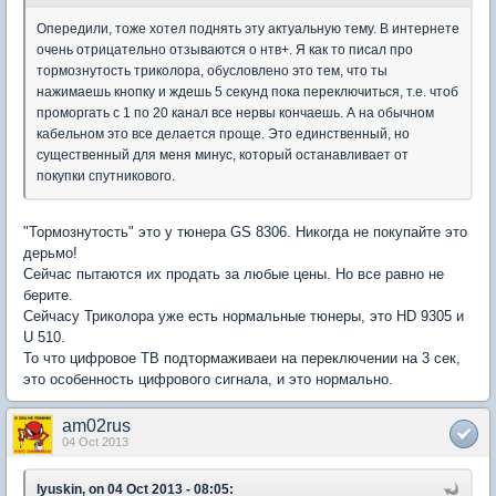
Опередили, тоже хотел поднять эту актуальную тему. В интернете
очень отрицательно отзываются о нтв+. Я как то писал про
тормознутость триколора, обусловлено это тем, что ты
нажимаешь кнопку и ждешь 5 секунд пока переключиться, т.е. чтоб
проморгать с 1 по 20 канал все нервы кончаешь. А на обычном
кабельном это все делается проще. Это единственный, но
существенный для меня минус, который останавливает от
покупки спутникового.
"Тормознутость" это у тюнера GS 8306. Никогда не покупайте это
дерьмо!
Сейчас пытаются их продать за любые цены. Но все равно не
берите.
Сейчасу Триколора уже есть нормальные тюнеры, это HD 9305 и
U 510.
То что цифровое ТВ подтормаживаеи на переключении на 3 сек,
это особенность цифрового сигнала, и это нормально.
am02rus
04 Oct 2013
lyuskin, on 04 Oct 2013 - 08:05: