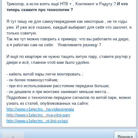
Триколор, а если взять ещё НТВ + , Континент и Радугу ?.
И что
теперь скажите про технологии ?
Я тут пишу не для самоутверждения как некоторые , не те годы
уже. И уже всё сказано, каждый выбирает для себя что захочет, я
только советую.
Так же тут можно говорить к примеру: что вы работаете на дядю,
а я работаю сам на себя. Улавливаете разницу ?
И ещё по квартире не нужно тащить витую пару, ставите роутер у
двери и всё, главное чтоб вам было удобно.
- кабель витой пары легче монтировать ;
- он более помехоустойчив;
- при его использовании расстояние передачи больше;
- он дешевле и при монтаже занимает меньше места...
Подробнее о технологии передачи сигналов по витой паре, можно
узнать из статей, опубликованных на сайте:
http://www.v1electro...ha-videosignala
http://www.v1electro...riya-vitoi-pary
http://www.v1electro...oj-linii-svjazi
«
Вперед