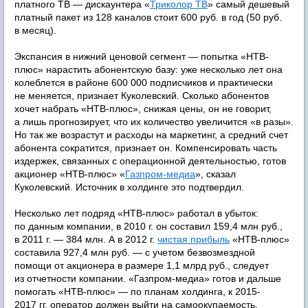
платного ТВ — дискаунтера «
Триколор ТВ
» самый дешевый
платный пакет из 128 каналов стоит 600 руб. в год (50 руб.
в месяц).
Экспансия в нижний ценовой сегмент — попытка «НТВ-
плюс» нарастить абонентскую базу: уже несколько лет она
колеблется в районе 600 000 подписчиков и практически
не меняется, признает Куколевский. Сколько абонентов
хочет набрать «НТВ-плюс», снижая цены, он не говорит,
а лишь прогнозирует, что их количество увеличится «в разы».
Но так же возрастут и расходы на маркетинг, а средний счет
абонента сократится, признает он. Компенсировать часть
издержек, связанных с операционной деятельностью, готов
акционер «НТВ-плюс» «
Газпром-медиа
», сказал
Куколевский. Источник в холдинге это подтвердил.
Несколько лет подряд «НТВ-плюс» работал в убыток:
по данным компании, в 2010 г. он составил 159,4 млн руб.,
в 2011 г. — 384 млн. А в 2012 г.
чистая прибыль
«НТВ-плюс»
составила 927,4 млн руб. — с учетом безвозмездной
помощи от акционера в размере 1,1 млрд руб., следует
из отчетности компании. «Газпром-медиа» готов и дальше
помогать «НТВ-плюс» — по планам холдинга, к 2015-
2017 гг. оператор должен выйти на самоокупаемость,