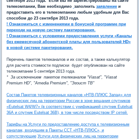
сентября 2013 года. Если Вы не зарегистрированы на сайте
телекомпании, Вам необходимо
заполнить
заявление
и
предоставить его в телекомпанию любым удобным для Вас
способом до 23 сентября 2013 года.
! Ознакомиться с изменениями в бонусной программе при
переходе на новую систему пакетирования.
! Ознакомиться с условиями предоставления услуги «Каналы
без ежемесячной абонентской платы для пользователей HD»
в новой системе пакетирования.
Перечень пакетов телеканалов и их состав, а также калькулятор
для расчета стоимости подписки будет опубликован на сайте
телекомпании 5 сентября 2013 года.
* За исключением пакетов телеканалов “Viasat", "Viasat
Premium HD", "Amedia Premium", "Эгоист ТВ"
Состав Пакетов телевизионных каналов «НТВ-ПЛЮС Запад» для
физических лиц на территории России в зоне вещания спутников
«Eutelsat W4/W7» (в соответствии с унификацией спутник Eutelsat
36А и спутник Eutelsat 36В), в том числе посредством IP сетей.
Тарифы на Услуги по предоставлению доступа к телевизионным
каналам, входящим в Пакеты ССТ «НТВ-ПЛЮС», и
сопутствующие
Услуги для физических лиц на территории