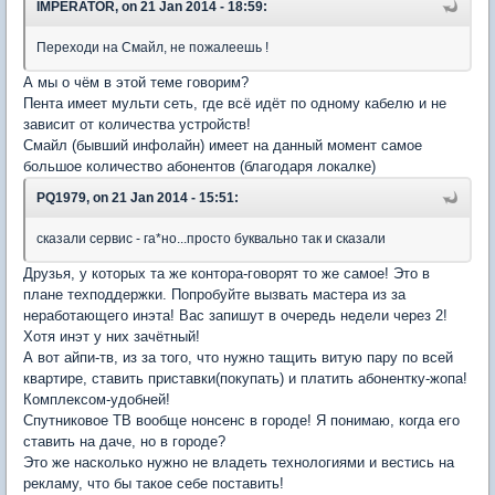
IMPERATOR, on 21 Jan 2014 - 18:59:
Переходи на Смайл, не пожалеешь !
А мы о чём в этой теме говорим?
Пента имеет мульти сеть, где всё идёт по одному кабелю и не
зависит от количества устройств!
Смайл (бывший инфолайн) имеет на данный момент самое
большое количество абонентов (благодаря локалке)
PQ1979, on 21 Jan 2014 - 15:51:
сказали сервис - га*но...просто буквально так и сказали
Друзья, у которых та же контора-говорят то же самое! Это в
плане техподдержки. Попробуйте вызвать мастера из за
неработающего инэта! Вас запишут в очередь недели через 2!
Хотя инэт у них зачётный!
А вот айпи-тв, из за того, что нужно тащить витую пару по всей
квартире, ставить приставки(покупать) и платить абонентку-жопа!
Комплексом-удобней!
Спутниковое ТВ вообще нонсенс в городе! Я понимаю, когда его
ставить на даче, но в городе?
Это же насколько нужно не владеть технологиями и вестись на
рекламу, что бы такое себе поставить!