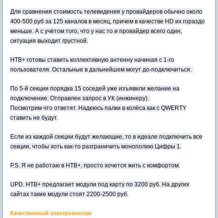
Для сравнения стоимость телевидения у провайдеров обычно около
400-500 руб за 125 каналов в месяц, причем в качестве HD их гораздо
меньше. А с учётом того, что у нас то и провайдер всего один,
ситуация выходит грустной.
НТВ+ готовы ставить коллективную антенну начиная с 1-го
пользователя. Остальные в дальнейшем могут до-подключиться.
По 5-й секции порядка 15 соседей уже изъявили желание на
подключение. Отправлен запрос в УК (инжинеру).
Посмотрим что ответят. Надеюсь палки в колёса как с QWERTY
ставить не будут.
Если из каждой секции будут желающие, то в идеале подключить все
секции, чтобы хоть как-то разграничить монополию Цифры 1.
P.S. Я не работаю в НТВ+, просто хочется жить с комфортом.
UPD. НТВ+ предлагает модули под карту по 3200 руб. На других
сайтах такие модули стоят 2200-2500 руб.
Качественный электромонтаж