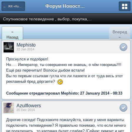
Форум Новостройки
← ЖК «Комфортный КВАРТАЛ»
Спутниковое телевидение , выбор, покупка,...
«
Вперед
Назад
»
Mephisto
22 Jan 2014
Проснулся и подобрел!
Но..... Император, ты совершенно не знаешь, о чём говоришь!!!!
Ещё раз перечитал! Волосы дыбом встали!
Вы по первым ссылкам гугла что ли лазеете и от туда весь этот
рекламный бред дёргаете?
Сообщение отредактировал Mephisto: 27 January 2014 - 08:33
Azulflowers
20 Dec 2014
Дорогие соседи! Подскажите пожалуйста, какие у меня варианты
подключить телевидение? Я правильно понимаю, что если ничего
не подключить , то картинка будет слабая? (Сейчас ремонт и нет