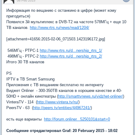
06 Feb 2015
Информация по вещанию с останкино в цифре (может кому
пригодиться)
Появился 3й мультиплекс в DVB-T2 на частоте 578МГц + еще 10
ТВ каналов.
http://www.rtrs.ru/news/read/1204/
[attachment=41656:2015-02-06_071503.1423196172.jpg]
546МГц - РТРС-1
http://www.rtrs.ru/d...nership_rtrs_1/
498МГц - РТРС-2
http://www.rtrs.ru/d...nership_rtrs_2/
Итого 30 ТВ каналов
PS
IPTV в ТВ Smart Samsung
Приложения с ТВ вещанием бесплатно по интернету
Виджет Onliner - 300-350ТВ каналов в хорошем качестве и 40-
50HD + онлайн кинотеатры (
http://smarttvnews.ru/vidzhet-onliner/
)
VinteraTV - 114 (
http://www.vintera.tv/ru/
)
PeersTV - 63 (
http://peers.tv/entities/44967241/
)
есть еще варианты
http://forum.onliner...5250101&start=0
Сообщение отредактировал Graf: 20 February 2015 - 18:02