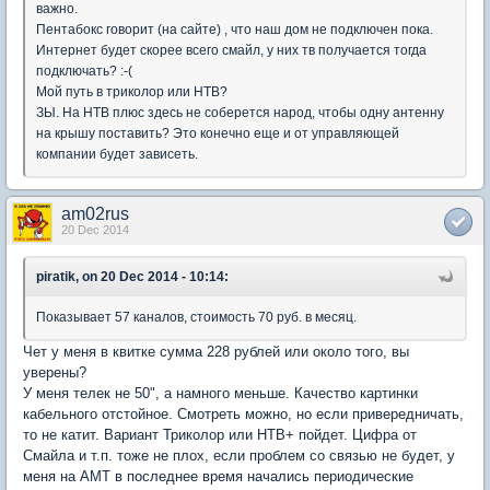
важно.
Пентабокс говорит (на сайте) , что наш дом не подключен пока.
Интернет будет скорее всего смайл, у них тв получается тогда
подключать? :-(
Мой путь в триколор или НТВ?
ЗЫ. На НТВ плюс здесь не соберется народ, чтобы одну антенну
на крышу поставить? Это конечно еще и от управляющей
компании будет зависеть.
am02rus
20 Dec 2014
piratik, on 20 Dec 2014 - 10:14:
Показывает 57 каналов, стоимость 70 руб. в месяц.
Чет у меня в квитке сумма 228 рублей или около того, вы
уверены?
У меня телек не 50", а намного меньше. Качество картинки
кабельного отстойное. Смотреть можно, но если привередничать,
то не катит. Вариант Триколор или НТВ+ пойдет. Цифра от
Смайла и т.п. тоже не плох, если проблем со связью не будет, у
меня на АМТ в последнее время начались периодические