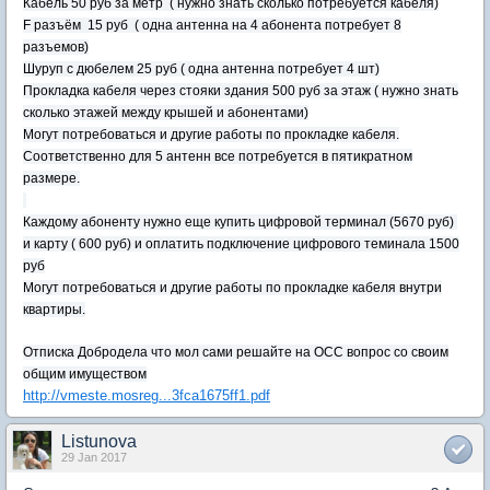
Кабель 50 руб за метр ( нужно знать сколько потребуется кабеля)
F разъём 15 руб ( одна антенна на 4 абонента потребует 8
разъемов)
Шуруп с дюбелем 25 руб ( одна антенна потребует 4 шт)
Прокладка кабеля через стояки здания 500 руб за этаж ( нужно знать
сколько этажей между крышей и абонентами)
Могут потребоваться и другие работы по прокладке кабеля.
Соответственно для 5 антенн все потребуется в пятикратном
размере.
Каждому абоненту нужно еще купить цифровой терминал (5670 руб)
и карту ( 600 руб) и оплатить подключение цифрового теминала 1500
руб
Могут потребоваться и другие работы по прокладке кабеля внутри
квартиры.
Отписка Добродела что мол сами решайте на ОСС вопрос со своим
общим имуществом
http://vmeste.mosreg...3fca1675ff1.pdf
Listunova
29 Jan 2017