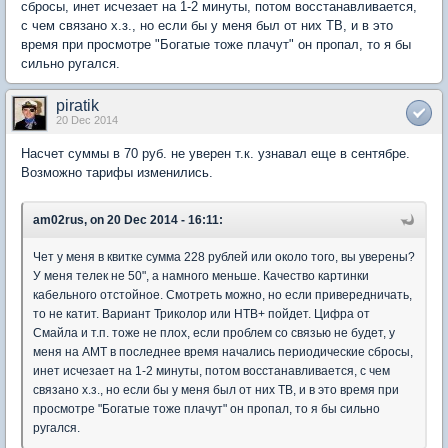
сбросы, инет исчезает на 1-2 минуты, потом восстанавливается,
с чем связано х.з., но если бы у меня был от них ТВ, и в это
время при просмотре "Богатые тоже плачут" он пропал, то я бы
сильно ругался.
piratik
20 Dec 2014
Насчет суммы в 70 руб. не уверен т.к. узнавал еще в сентябре.
Возможно тарифы изменились.
am02rus, on 20 Dec 2014 - 16:11:
Чет у меня в квитке сумма 228 рублей или около того, вы уверены?
У меня телек не 50", а намного меньше. Качество картинки
кабельного отстойное. Смотреть можно, но если привередничать,
то не катит. Вариант Триколор или НТВ+ пойдет. Цифра от
Смайла и т.п. тоже не плох, если проблем со связью не будет, у
меня на АМТ в последнее время начались периодические сбросы,
инет исчезает на 1-2 минуты, потом восстанавливается, с чем
связано х.з., но если бы у меня был от них ТВ, и в это время при
просмотре "Богатые тоже плачут" он пропал, то я бы сильно
ругался.