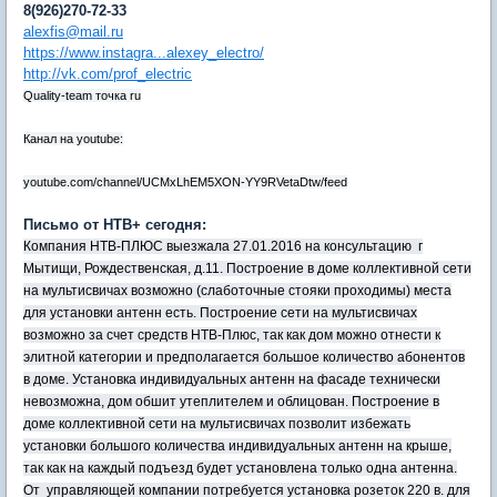
8(926)270-72-33
alexfis@mail.ru
https://www.instagra...alexey_electro/
http://vk.com/prof_electric
Quality-team точка ru
Канал на youtube:
youtube.com/channel/UCMxLhEM5XON-YY9RVetaDtw/feed
Письмо от НТВ+ сегодня:
Компания НТВ-ПЛЮС выезжала 27.01.2016 на консультацию г
Мытищи, Рождественская, д.11. Построение в доме коллективной сети
на мультисвичах возможно (слаботочные стояки проходимы) места
для установки антенн есть. Построение сети на мультисвичах
возможно за счет средств НТВ-Плюс, так как дом можно отнести к
элитной категории и предполагается большое количество абонентов
в доме. Установка индивидуальных антенн на фасаде технически
невозможна, дом обшит утеплителем и облицован. Построение в
доме коллективной сети на мультисвичах позволит избежать
установки большого количества индивидуальных антенн на крыше,
так как на каждый подъезд будет установлена только одна антенна.
От управляющей компании потребуется установка розеток 220 в. для