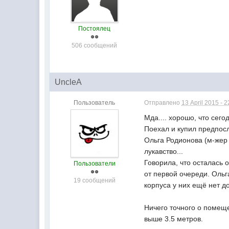
Постоялец
506 сообщений
UncleA
Пользователь
Отправлено
13 April 2015 - 2
Мда.... хорошо, что сег
Поехал и купил предпос
Ольга Родионова (м-жер 
лукавство...
Говорила, что осталась 
Пользователи
от первой очереди. Ольг
19 сообщений
корпуса у них ещё нет д
Ничего точного о помещен
выше 3.5 метров.