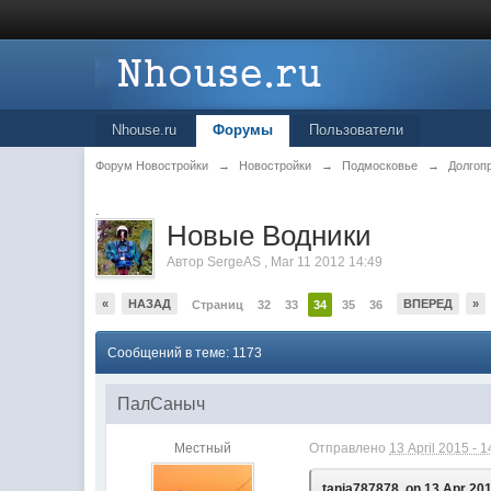
Nhouse.ru
Форумы
Пользователи
Форум Новостройки
→
Новостройки
→
Подмосковье
→
Долгоп
.
Новые Водники
Автор
SergeAS
,
Mar 11 2012 14:49
«
НАЗАД
ВПЕРЕД
»
Страниц
32
33
34
35
36
Сообщений в теме: 1173
ПалСаныч
Местный
Отправлено
13 April 2015 - 1
tania787878, on 13 Apr 201