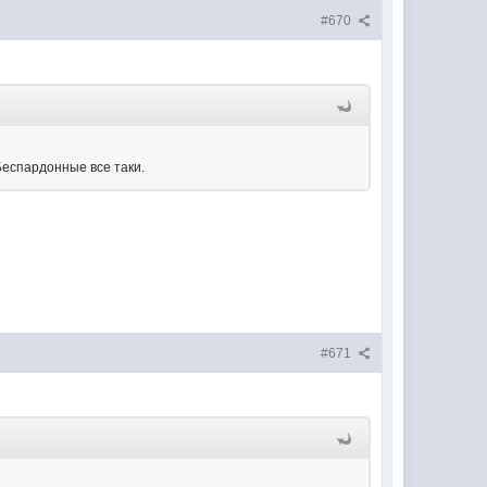
#670
 Беспардонные все таки.
#671