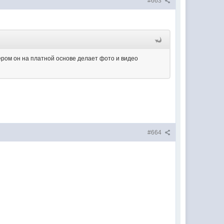
#663
нером он на платной основе делает фото и видео
#664