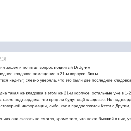
2:18
одня зашел и почитал вопрос поднятый DrUg-им.
леднее кладовое помещение в 21-м корпусе. 3кв.м.
"вся нед-ть") слезно уверяла, что это были две последние кладовки
одна такая же кладовка в этом же 21-м корпусе, остальные уже в 1
а также подтвердила, что вряд ли будут ещё кладовые. Но подтве
остоверной информации, либо, как и предположили Кэтти с Другим, 
иях она сказать не смогла, кроме того, что некто бывший в них, ут