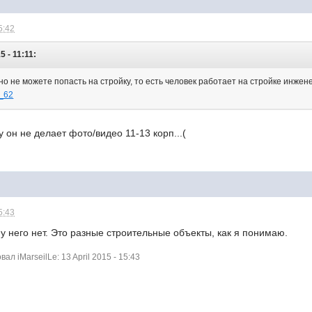
5:42
5 - 11:11:
но не можете попасть на стройку, то есть человек работает на стройке инже
0_62
 он не делает фото/видео 11-13 корп...(
5:43
 у него нет. Это разные строительные объекты, как я понимаю.
л iMarseilLe: 13 April 2015 - 15:43