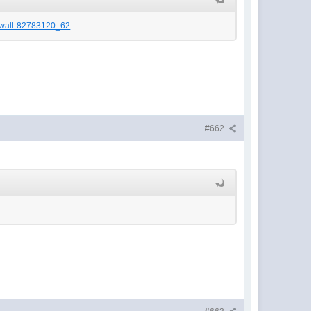
m/wall-82783120_62
#662