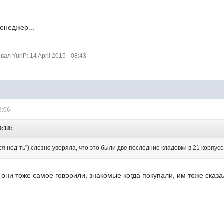
енеджер...
л YuriP: 14 April 2015 - 08:43
3:06
9:18:
я нед-ть") слезно уверяла, что это были две последние кладовки в 21 корпусе.
 они тоже самое говорили, знакомые когда покупали, им тоже сказал