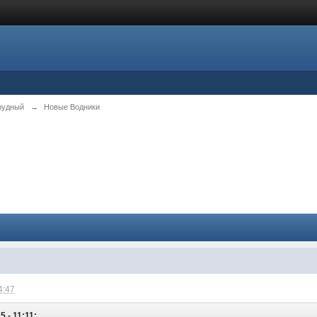
рудный
→
Новые Водники
4:47
5 - 11:11: