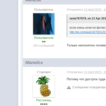
AlenaSM
Пользователь
Отправлено
13 April 2015 - 1
tania787878, on 13 Apr 201
если очень хочется фотки 
http://vk.com/wall-8278312
Пользователи
Только непонятно почему
293 сообщений
iMarseilLe
Старожил
Отправлено
13 April 2015 - 1
Потому что доступа туда
Сообщение отредактирова
Постоялец