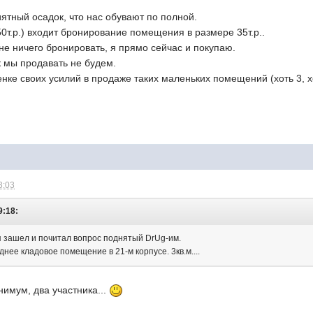
иятный осадок, что нас обувают по полной.
50т.р.) входит бронирование помещения в размере 35т.р..
не ничего бронировать, я прямо сейчас и покупаю.
ак мы продавать не будем.
ценке своих усилий в продаже таких маленьких помещений (хоть 3, х
3:03
9:18:
ня зашел и почитал вопрос поднятый DrUg-им.
нее кладовое помещение в 21-м корпусе. 3кв.м....
нимум, два участника...