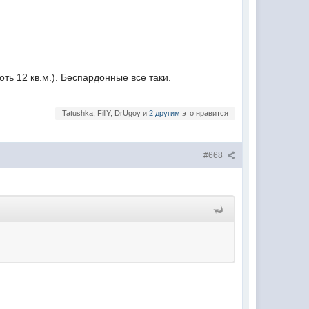
оть 12 кв.м.). Беспардонные все таки.
Tatushka, FillY, DrUgoy и
2 другим
это нравится
#668