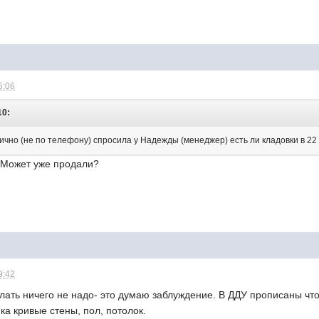
6:06
10:
лично (не по телефону) спросила у Надежды (менеджер) есть ли кладовки в 22 
. Может уже продали?
9:42
елать ничего не надо- это думаю заблуждение. В ДДУ прописаны ч
ка кривые стены, пол, потолок.