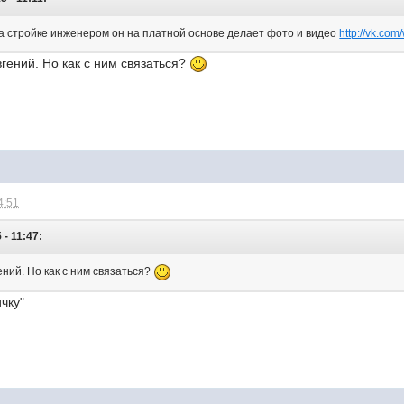
 на стройке инженером он на платной основе делает фото и видео
http://vk.co
гений. Но как с ним связаться?
4:51
- 11:47:
ний. Но как с ним связаться?
чку"