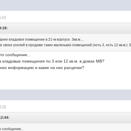
5:44
9:18:
нее кладовое помещение в 21-м корпусе. 3кв.м....
нке своих усилий в продаже таких маленьких помещений (хоть 3, хоть 12 кв.м.).
это сообщение...
за кладовые помещения по 3 или 12 кв.м. в домах МВ?
 них информацию и какие на них расценки?
3:28
12:44:
о сообщение...