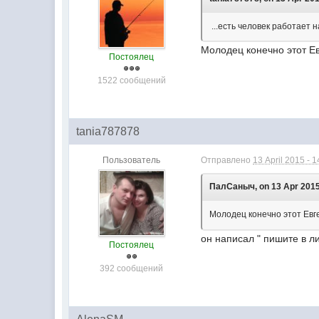
...есть человек работает
Молодец конечно этот Ев
Постоялец
1522 сообщений
tania787878
Пользователь
Отправлено
13 April 2015 - 1
ПалСаныч, on 13 Apr 2015 
Молодец конечно этот Евге
он написал " пишите в ли
Постоялец
392 сообщений