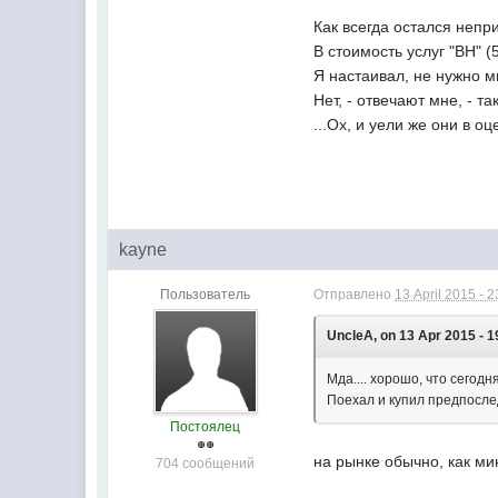
Как всегда остался непр
В стоимость услуг "ВН" (
Я настаивал, не нужно м
Нет, - отвечают мне, - т
...Ох, и уели же они в о
kayne
Пользователь
Отправлено
13 April 2015 - 2
UncleA, on 13 Apr 2015 - 1
Мда.... хорошо, что сегод
Поехал и купил предпослед
Постоялец
на рынке обычно, как ми
704 сообщений