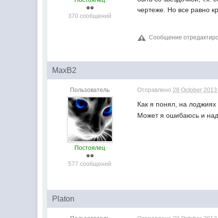
Постоялец
чертеже. Но все равно к
370 сообщений
Сообщение отредактиров
MaxB2
Пользователь
Отправлено
28 October 2013 
Как я понял, на лоджия
Может я ошибаюсь и над
Постоялец
577 сообщений
Platon