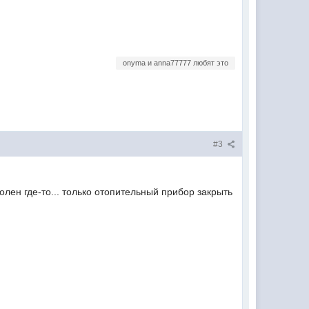
onyma и anna77777 любят это
#3
олен где-то... только отопительный прибор закрыть