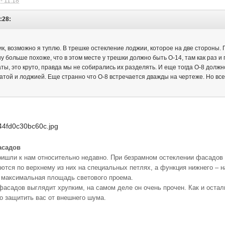
- 11:18
:28:
ик, возможно я туплю. В трешке остекление лоджии, которое на две стороны. По
у больше похоже, что в этом месте у трешки должно быть О-14, там как раз и 
наты, это круто, правда мы не собирались их разделять. И еще тогда О-8 должн
атой и лоджией. Еще странно что О-8 встречается дважды на чертеже. Но все
асадов
ришли к нам относительно недавно. При безрамном остеклении фасадо
ются по верхнему из них на специальных петлях, а функция нижнего – 
я максимальная площадь светового проема.
фасадов выглядит хрупким, на самом деле он очень прочен. Как и остал
о защитить вас от внешнего шума.