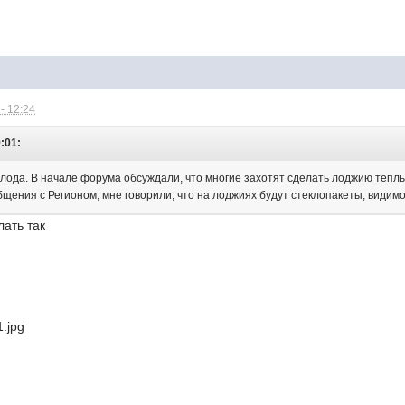
- 12:24
:01:
олода. В начале форума обсуждали, что многие захотят сделать лоджию теп
щения с Регионом, мне говорили, что на лоджиях будут стеклопакеты, видим
ать так