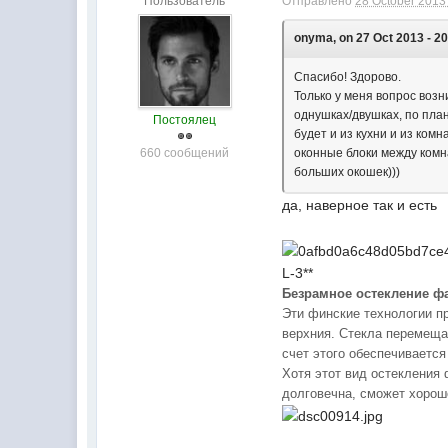
Пользователь
Отправлено
28 October 2013 
onyma, on 27 Oct 2013 - 20
Спасибо! Здорово.
Только у меня вопрос возн
однушках/двушках, по план
Постоялец
будет и из кухни и из ком
660 сообщений
оконные блоки между комн
больших окошек)))
да, наверное так и есть
L-3**
Безрамное остекление ф
Эти финские технологии п
верхния. Стекла перемеща
счет этого обеспечиваетс
Хотя этот вид остекления 
долговечна, сможет хорош