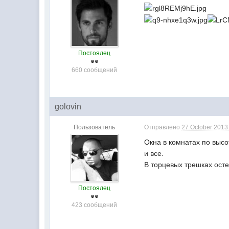
Постоялец
660 сообщений
golovin
Пользователь
Отправлено
27 October 2013 
Окна в комнатах по высот
и все.
В торцевых трешках ост
Постоялец
423 сообщений