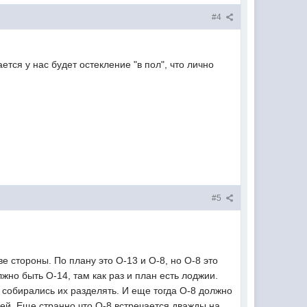
#4
ся у нас будет остекление "в пол", что лично
#5
е стороны. По плану это О-13 и О-8, но О-8 это
жно быть О-14, там как раз и план есть лоджии.
не собирались их разделять. И еще тогда О-8 должно
ией. Еще странно что О-8 встречается дважды на