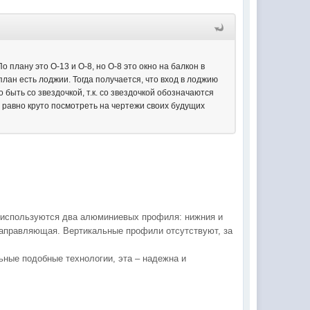
 плану это О-13 и О-8, но О-8 это окно на балкон в
план есть лоджии. Тогда получается, что вход в лоджию
о быть со звездочкой, т.к. со звездочкой обозначаются
 равно круто посмотреть на чертежи своих будущих
в используются два алюминиевых профиля: нижния и
направляющая. Вертикальные профили отсутствуют, за
ьные подобные технологии, эта – надежна и