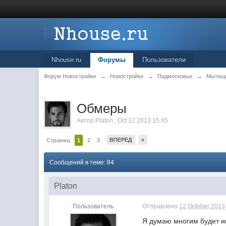
Nhouse.ru
Форумы
Пользователи
Форум Новостройки
→
Новостройки
→
Подмосковье
→
Мытищ
.
Обмеры
Автор
Platon
,
Oct 12 2013 15:45
ВПЕРЕД
»
Страниц
1
2
3
Сообщений в теме: 84
Platon
Пользователь
Отправлено
12 October 2013 
Я думаю многим будет 