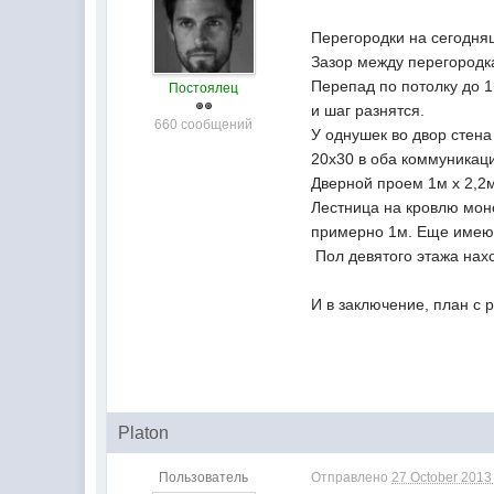
Перегородки на сегодня
Зазор между перегородка
Перепад по потолку до 1
Постоялец
и шаг разнятся.
660 сообщений
У однушек во двор стена
20х30 в оба коммуникац
Дверной проем 1м х 2,2м
Лестница на кровлю моно
примерно 1м. Еще имеют
Пол девятого этажа нах
И в заключение, план с
Platon
Пользователь
Отправлено
27 October 2013 