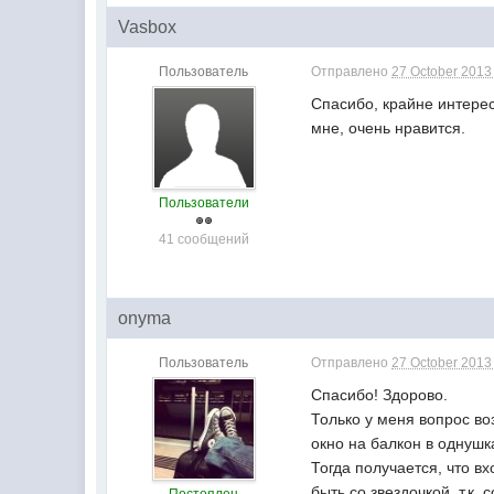
Vasbox
Пользователь
Отправлено
27 October 2013 
Спасибо, крайне интерес
мне, очень нравится.
Пользователи
41 сообщений
onyma
Пользователь
Отправлено
27 October 2013 
Спасибо! Здорово.
Только у меня вопрос во
окно на балкон в однушк
Тогда получается, что в
быть со звездочкой, т.к