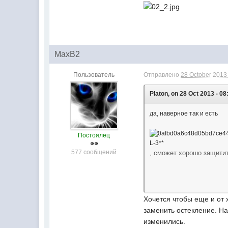
MaxB2
Пользователь
Отправлено
28 October 2013 
Platon, on 28 Oct 2013 - 08
да, наверное так и есть
Постоялец
L-3**
577 сообщений
, сможет хорошо защитит
Хочется чтобы еще и от
заменить остекление. Н
изменились.