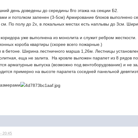
шний день доведены до середины 8го этажа на секции Б2.
ми и потолком запенен (3-5см) Армирование блоков выполнено сет
 см. По полу до 2х, в локальных местах есть наплывы до 3см. Шир
 коридора уже выполнена из монолита и служит ребром жесткости.
ионных короба квартиры (скорее всего пожарные.)
 в бетоне. Ширина лестничного марша 1,26м. Лестницы установлен
литная, еща не залита. На кровле выложен парапет из 8 рядов пол
ся арматурные выпуска (возможно под вентоборудование) и не з
одится примерно на высоте парапета соседней панельной девятиэт
 размерами
- 20:45