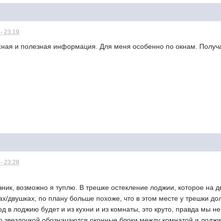
- 23:19
ная и полезная информация. Для меня особенно по окнам. Получает
- 23:28
зник, возможно я туплю. В трешке остекление лоджии, которое на дв
ах/двушках, по плану больше похоже, что в этом месте у трешки дол
ход в лоджию будет и из кухни и из комнаты, это круто, правда мы 
. со звездочкой обозначаются оконные блоки между комнатой и лодж