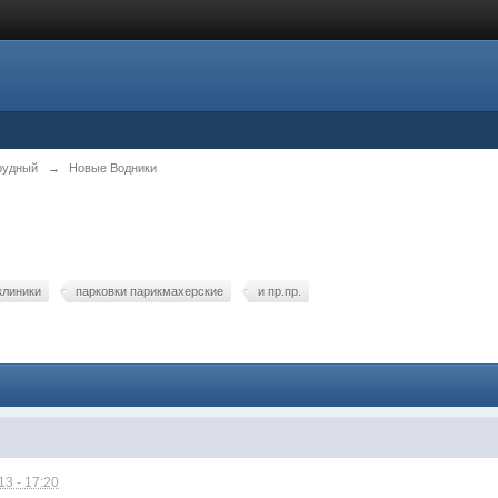
рудный
→
Новые Водники
клиники
парковки парикмахерские
и пр.пр.
3 - 17:20