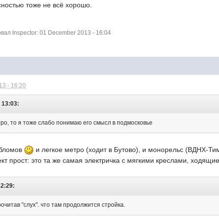
сностью тоже не всё хорошо.
л Inspector: 01 December 2013 - 16:04
3 - 16:20
 13:03:
тро, то я тоже слабо понимаю его смысл в подмосковье
обломов
и легкое метро (ходит в Бутово), и монорельс (ВДНХ-Ти
кт прост: это та же самая электричка с мягкими креслами, ходящи
12:29:
очитав "слух". что там продолжится стройка.