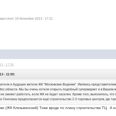
ал chori: 18 November 2013 - 17:21
3 - 17:26
3 - 11:50:
ители и будущие жители ЖК "Московские Водники". Являюсь представителем 
 Мос.области. Мы бы очень хотели открыть подобный супермаркет и в Вашем 
не сможет работать, если ЖК не будет заселен. Кроме того, выяснилось, что
по Генплану предполагается ещё строительство 2-3 торговых центров, где т
о (ЖК Клязьменский) Тоже вроде по плану строительства ТЦ. А на