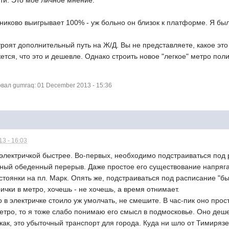
ти. Это моё личное мнение.
никово выигрывает 100% - уж больно он близок к платформе. Я был 
троят дополнительный путь на Ж/Д. Вы не представляете, какое эт
ется, что это и дешевле. Однако строить новое "легкое" метро пол
ал gumraq: 01 December 2013 - 15:36
3 - 16:03
о электричкой быстрее. Во-первых, необходимо подстраиваться под
бный обеденный перерыв. Даже простое его существование напряга
 стоянки на пл. Марк. Опять же, подстраиваться под расписание "б
ички в метро, хочешь - не хочешь, а время отнимает.
 в электричке стоило уж умолчать, не смешите. В час-пик оно прост
метро, то я тоже слабо понимаю его смысл в подмосковье. Оно деше
как, это убыточный транспорт для города. Куда ни шло от Тимиряз