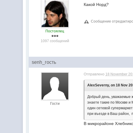
Какой Норд?
Сообщение отредактиров
Постоялец
1097 сообщений
senh_гость
Отправлено
18 November 201
AlexSeverny, on 18 Nov 201
Добрый день, уважаемые ж
знаете такие по Москве и
Гости
один сетевой супермаркет 
при въезде в Ваш район, 
В микрорайоне Хлебников