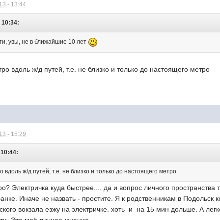
3 - 13:44
 10:34:
ти, увы, не в ближайшие 10 лет
тро вдоль ж/д путей, т.е. не близко и только до настоящего метро
3 - 15:29
 10:44:
о вдоль ж/д путей, т.е. не близко и только до настоящего метро
тро? Электричка куда быстрее.... да и вопрос личного пространства
банке. Иначе не назвать - простите. Я к родственникам в Подольск 
ского вокзала езжу на электричке. хоть и на 15 мин дольше. А лег