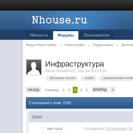
Nhouse.ru
Форумы
Пользователи
Форум Новостройки
→
Новостройки
→
Подмосковье
→
Долгоп
.
Инфраструктура
Автор
DimakXXZZ
,
Nov 04 2013 1:01
Магазины аптеки
мойки
шиномонтажи поли
НАЗАД
ВПЕРЕД
»
Страниц
1
2
3
4
5
Сообщений в теме: 2282
chori
Местный
Отправлено
18 November 201