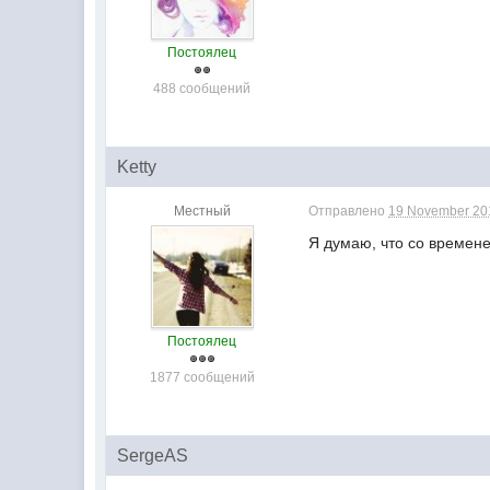
Постоялец
488 сообщений
Ketty
Местный
Отправлено
19 November 201
Я думаю, что со времен
Постоялец
1877 сообщений
SergeAS