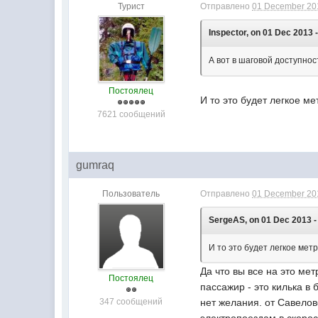
Турист
Отправлено
01 December 201
Inspector, on 01 Dec 2013 -
А вот в шаговой доступнос
Постоялец
И то это будет легкое ме
7621 сообщений
gumraq
Пользователь
Отправлено
01 December 201
SergeAS, on 01 Dec 2013 -
И то это будет легкое метр
Да что вы все на это ме
Постоялец
пассажир - это килька в 
347 сообщений
нет желания. от Савелов