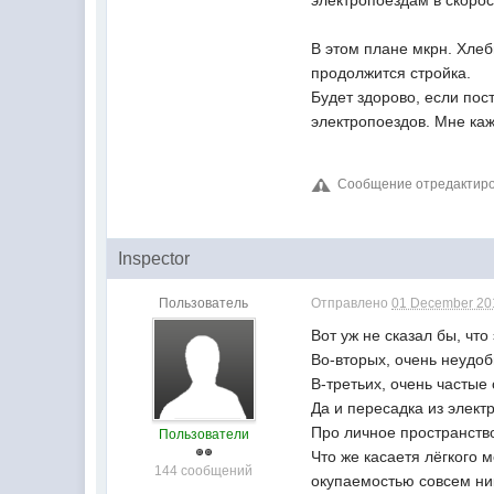
электропоездам в скорос
В этом плане мкрн. Хлеб
продолжится стройка.
Будет здорово, если пос
электропоездов. Мне каж
Сообщение отредактиров
Inspector
Пользователь
Отправлено
01 December 201
Вот уж не сказал бы, чт
Во-вторых, очень неудо
В-третьих, очень частые
Да и пересадка из электр
Про личное пространство
Пользователи
Что же касаетя лёгкого 
144 сообщений
окупаемостью совсем ни