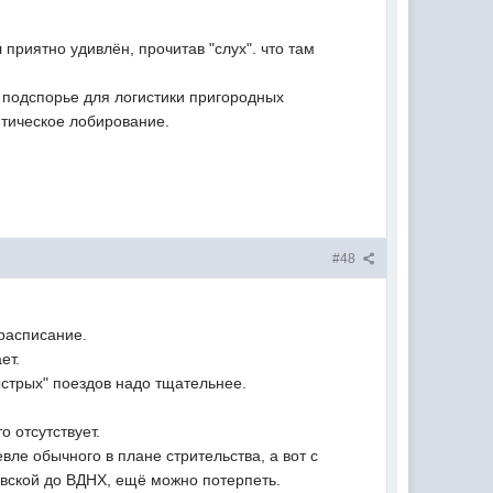
приятно удивлён, прочитав "слух". что там
о подспорье для логистики пригородных
итическое лобирование.
#48
 расписание.
ет.
ыстрых" поездов надо тщательнее.
о отсутствует.
вле обычного в плане стрительства, а вот с
евской до ВДНХ, ещё можно потерпеть.