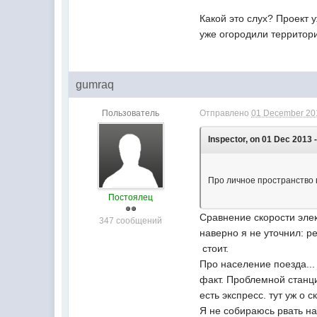
Какой это слух? Проект 
уже огородили территори
gumraq
Пользователь
Отправлено
01 December 201
Inspector, on 01 Dec 2013 -
Про личное пространство в
Постоялец
Сравнение скорости элек
347 сообщений
наверно я не уточнил: ре
стоит.
Про население поезда...
факт. Проблемной станци
есть экспресс. тут уж о 
Я не собираюсь рвать на