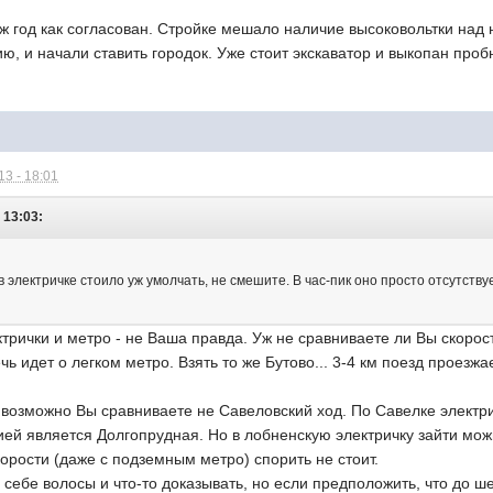
уж год как согласован. Стройке мешало наличие высоковольтки над 
ю, и начали ставить городок. Уже стоит экскаватор и выкопан про
3 - 18:01
 13:03:
 электричке стоило уж умолчать, не смешите. В час-пик оно просто отсутствуе
трички и метро - не Ваша правда. Уж не сравниваете ли Вы скорос
чь идет о легком метро. Взять то же Бутово... 3-4 км поезд проезжае
 возможно Вы сравниваете не Савеловский ход. По Савелке электри
ей является Долгопрудная. Но в лобненскую электричку зайти можн
скорости (даже с подземным метро) спорить не стоит.
 себе волосы и что-то доказывать, но если предположить, что до 