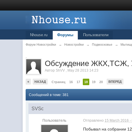
Nhouse.ru
Форумы
Пользователи
Форум Новостройки
→
Новостройки
→
Подмосковье
→
Мытищ
.
Обсуждение ЖКХ,ТСЖ, УК
Автор
ShVV
,
May 28 2013 14:23
«
НАЗАД
ВПЕРЕД
Страниц
16
17
18
19
20
Сообщений в теме: 381
SVSc
Пользователь
Отправлено
15 March 2016 -
Побывал на собрании 12