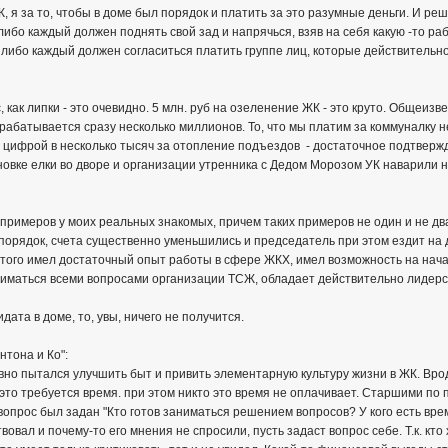
Ж, я за то, чтобы в доме был порядок и платить за это разумные деньги. И реш
 либо каждый должен поднять свой зад и напрячься, взяв на себя какую -то 
 либо каждый должен согласиться платить группе лиц, которые действительно
, как липки - это очевидно. 5 млн. руб на озеленение ЖК - это круто. Общеизв
рабатывается сразу несколько миллионов. То, что мы платим за коммуналку н
с цифрой в несколько тысяч за отопление подъездов - достаточное подтверж
ановке елки во дворе и организации утренника с Дедом Морозом УК наварили
 примеров у моих реальных знакомых, причем таких примеров не один и не д
 порядок, счета существенно уменьшились и председатель при этом ездит на 
того имел достаточный опыт работы в сфере ЖКХ, имел возможность на начал
иматься всеми вопросами организации ТСЖ, обладает действительно лидерс
идата в доме, то, увы, ничего не получится.
нтона и Ко":
вно пытался улучшить быт и привить элементарную культуру жизни в ЖК. Врод
 это требуется время. при этом никто это время не оплачивает. Старшими по
вопрос был задан "Кто готов заниматься решением вопросов? У кого есть врем
вовал и почему-то его мнения не спросили, пусть задаст вопрос себе. Т.к. кт