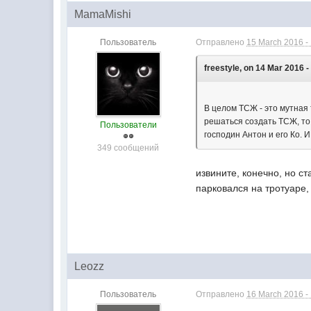
MamaMishi
Пользователь
Отправлено
15 March 2016 -
freestyle, on 14 Mar 2016 -
В целом ТСЖ - это мутная 
решаться создать ТСЖ, то
Пользователи
господин Антон и его Ко. 
349 сообщений
извините, конечно, но с
парковался на тротуаре
Leozz
Пользователь
Отправлено
16 March 2016 -