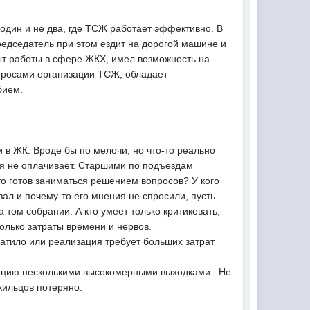
один и не два, где ТСЖ работает эффективно. В
редседатель при этом ездит на дорогой машине и
пыт работы в сфере ЖКХ, имел возможность на
опросами организации ТСЖ, обладает
бием.
 в ЖК. Вроде бы по мелочи, но что-то реально
емя не оплачивает. Старшими по подъездам
то готов заниматься решением вопросов? У кого
овал и почему-то его мнения не спросили, пусть
а том собрании. А кто умеет только критиковать,
олько затраты времени и нервов.
атило или реализация требует больших затрат
путацию несколькими высокомерными выходками. Не
 жильцов потеряно.