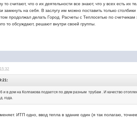
у то считают, что о их деятельности все знают, что у всех есть их т
 замкнуть на себя. В заслугу им можно поставить только столбики 
отом продолжал делать Город. Расчеты с Теплосетью по счетчикам э
 что то обсуждают, решают внутри своей группы.
 15:32
9:21:
6 и в дом на Колпакова подается по двум разным трубам . И качество отопле
д. года.
 меняет. ИТП одно, ввод тепла в здание один (я так полагаю, точне