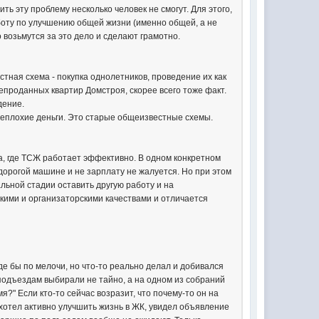
ить эту проблему несколько человек не смогут. Для этого,
работу по улучшению общей жизни (именно общей, а не
 возьмутся за это дело и сделают грамотно.
естная схема - покупка однолетников, проведение их как
епроданных квартир Домстроя, скорее всего тоже факт.
дение.
 неплохие деньги. Это старые общеизвестные схемы.
ва, где ТСЖ работает эффективно. В одном конкретном
дорогой машине и не зарплату не жалуется. Но при этом
ьной стадии оставить другую работу и на
кими и организаторскими качествами и отличается
е бы по мелочи, но что-то реально делал и добивался
 подъездам выбирали не тайно, а на одном из собраний
я?" Если кто-то сейчас возразит, что почему-то он на
о хотел активно улучшить жизнь в ЖК, увидел объявление