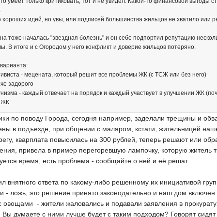
кто умеет только критиковать, тот и не увидел. Какой-то финансовой выгоды
.
 хороших идей, но увы, или подписей большинства жильцов не хватило или р
тона тоже началась "звездная болезнь" и он себе подпортил репутацию неск
ы. В итоге и с Огородом у него конфликт и доверие жильцов потеряно.
 варианта:
тивиста - мецената, который решит все проблемы ЖК (с ТСЖ или без него)
аче задорого
унизма - каждый отвечает на порядок и каждый участвует в улучшении ЖК (по
й ЖК
ки по поводу Города, сегодня например, заделали трещины и обва
ны в подъезде, при общении с маляром, кстати, жительницей нашег
регу, кварплата повысилась на 300 рублей, теперь решают или обр
ения, привела в пример перегоревшую лампочку, которую житель 
уется время, есть проблема - сообщайте о ней и её решат.
ил внятного ответа по какому-либо решенному их инициативой груп
и - ложь, это решение принято законодательно и наш дом включен
с овощами - жители жаловались и подавали заявления в прокуратуру.
т, Вы думаете с ними лучше будет с таким подходом? Говорят сидят