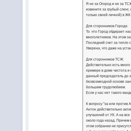
Я не за Огород и не за ТС
извините за грубый сленг,
только своей личной) в ЖК
Для сторонников Города:
То .что Город обдирает нас
многолетников. На этом за
Последний счет за тепло 
Уверена, что даже на уст
Для сторонников ТСЖ:
Действительно есть много
примере в доме чистота и
данный председатель до э
безвозмездной основе зан
большим трудолюбием.
Если у нас нет такого канд
К вопросу "за или против А
Антон действительно акти
улучшений от УК. А на все
около года назад. Причем 
этом собрании не присутст