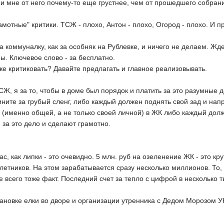
и мне от него почему-то еще грустнее, чем от прошедшего собран
рамотные" критики. ТСЖ - плохо, Антон - плохо, Огород - плохо. И
а коммуналку, как за особняк на Рублевке, и ничего не делаем. 
ы. Ключевое слово - за бесплатно.
е критиковать? Давайте предлагать и главное реализовывать.
ТСЖ, я за то, чтобы в доме был порядок и платить за это разумные 
вините за грубый сленг, либо каждый должен поднять свой зад и напр
(именно общей, а не только своей личной) в ЖК либо каждый долже
 за это дело и сделают грамотно.
:
ас, как липки - это очевидно. 5 млн. руб на озеленение ЖК - это к
летников. На этом зарабатывается сразу несколько миллионов. То
е всего тоже факт. Последний счет за тепло с цифрой в несколько 
тановке елки во дворе и организации утренника с Дедом Морозом У