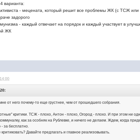
 4 варианта:
ктивиста - мецената, который решит все проблемы ЖК (с ТСЖ или 
сраче задорого
мунизма - каждый отвечает на порядок и каждый участвует в улуч
гой ЖК
 14:00
:20:
мне от него почему-то еще грустнее, чем от прошедшего собрания.
мотные" критики. ТСЖ - плохо, Антон - плохо, Огород - плохо. И при этом ни
коммуналку, как за особняк на Рублевке, и ничего не делаем. Ждем, когда 
 - за бесплатно.
 критиковать? Давайте предлагать и главное реализовывать.