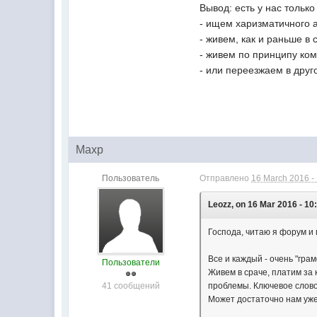
Вывод: есть у нас только
- ищем харизматичного а
- живем, как и раньше в 
- живем по принципу ком
- или переезжаем в дру
Maxp
Пользователь
Отправлено
16 March 2016 -
Leozz, on 16 Mar 2016 - 10
Господа, читаю я форум и 
Все и каждый - очень "гра
Пользователи
Живем в сраче, платим за 
41 сообщений
проблемы. Ключевое слово
Может достаточно нам уже