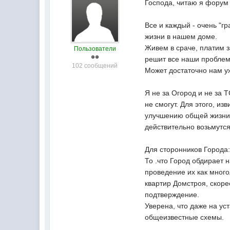
Господа, читаю я форум 
Все и каждый - очень "г
жизни в нашем доме.
Живем в сраче, платим з
Пользователи
решит все наши проблем
102 сообщений
Может достаточно нам уж
Я не за Огород и не за 
не смогут. Для этого, из
улучшению общей жизни 
действительно возьмутся
Для сторонников Города
То .что Город обдирает н
проведение их как много
квартир Домстроя, скоре
подтверждение.
Уверена, что даже на ус
общеизвестные схемы.