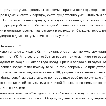
о примеров у моих реальных знакомых, причем таких примеров не 
ре в доме чистота и порядок, счета существенно уменьшились и п
я. Но при этом данный председатель до этого имел достаточный о
ить другую работу и на безвозмездной основе заниматься всеми в
ми и организаторскими качествами и отличается большим трудолю
ндидата в доме, то, увы, ничего не получится.
 Антона и Ко":
ивно пытался улучшить быт и привить элементарную культуру жизни
ений от УК. А на все это требуется время. при этом никто это вр
 одном из собраний около года назад. Причем вопрос был задан "К
о сейчас возразит, что почему-то он на этом собрании не присутств
 кто хотел активно улучшить жизнь в ЖК, увидел объявление и был н
то финансовой выгоды старшие по подъездам вообще не ожидают. Т
го хороших идей, но увы, или подписей большинства жильцов не хв
и они в небытии.
Антона тоже началась "звездная болезнь" и он себе подпортил ре
ости и харизмы. В итоге и с Огородом у него конфликт и доверие