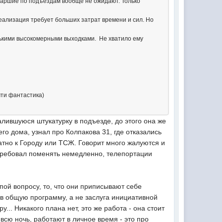
 старшие по подъездам вообще не ожидают. Только
еализация требует больших затрат времени и сил. Но
олькими высокомерными выходками. Не хватило ему
чти фантастика)
лившуюся штукатурку в подъезде, до этого она же
о дома, узнал про Колпакова 31, где отказались
атно к Городу или ТСЖ. Говорит много жалуются и
требовал поменять немедленно, телепортации
пой вопросу, то, что они приписывают себе
 в общую программу, а не заслуга инициативной
.. Никакого плана нет, это же работа - она стоит
 всю ночь, работают в личное время - это про