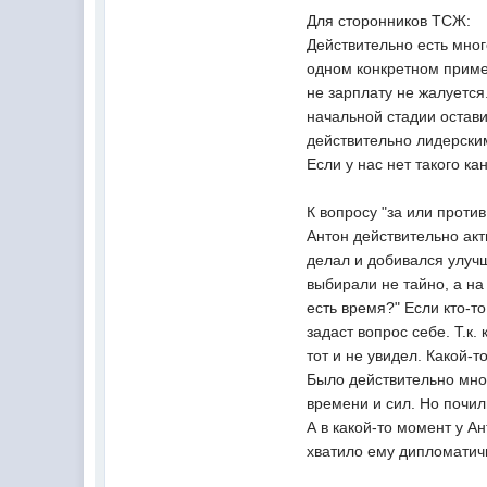
Для сторонников ТСЖ:
Действительно есть мног
одном конкретном приме
не зарплату не жалуетс
начальной стадии остав
действительно лидерски
Если у нас нет такого ка
К вопросу "за или против
Антон действительно акт
делал и добивался улучш
выбирали не тайно, а на
есть время?" Если кто-т
задаст вопрос себе. Т.к.
тот и не увидел. Какой-
Было действительно мно
времени и сил. Но почил
А в какой-то момент у 
хватило ему дипломатичн