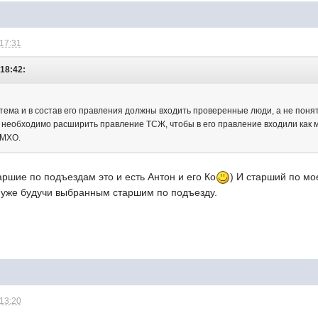
 17:31
 18:42:
тема и в состав его правления должны входить проверенные люди, а не понятн
 необходимо расширить правление ТСЖ, чтобы в его правление входили как м
ИМХО.
таршие по подъездам это и есть Антон и его Ко
) И старший по мо
, уже будучи выбранным старшим по подъезду.
 13:20