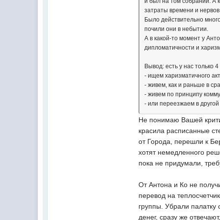
и был на том собрании. А 
затраты времени и нервов
Было действительно много
почили они в небытии.
А в какой-то момент у Ан
дипломатичности и харизм
Вывод: есть у нас только 4
- ищем харизматичного ак
- живем, как и раньше в ср
- живем по принципу комм
- или переезжаем в друго
Не понимаю Вашей крити
красила расписанные сте
от Города, перешли к Бе
хотят немедленного реш
пока не придумали, треб
От Антона и Ко не получ
перевод на теплосчетчик
группы. Убрали палатку 
денег, сразу же отвечаю