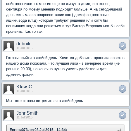
собственников т.к многие еще не живут в доме, вот конец
сентября по моему мнению подходит больше. А на сегодняшний
день есть масса вопросов такие как ( домофон,почтовые
ящики,вода и.т.д) которые требуют решения или хотя бы
понимания когда они решаться и тут Виктор Егорович мог бы себя
проявить. Как то так.
dubnik
11 Jul 2015
Готовы прийти в любой день. Хочется добавить: практика советов
нашего дома показала, что лучшая явка - в вечернее время (не
раньше 20.00), но конечно нужно учесть удобство и для
администрации.
ЮлияC
11 Jul 2015
Мы тоже готовы встретиться в любой день
JohnSmith
11 Jul 2015
Евгений73, on 08 Jul 2015 - 14:34: