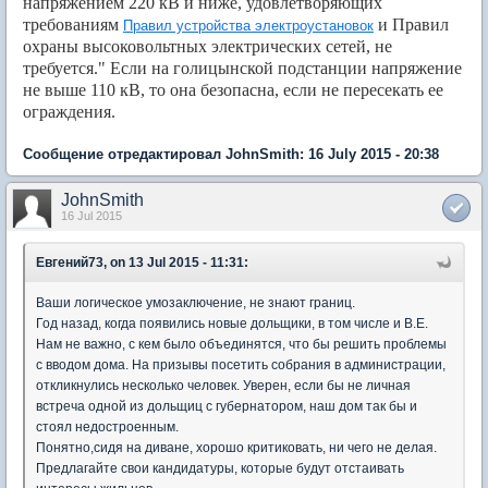
напряжением 220 кВ и ниже, удовлетворяющих
требованиям
и Правил
Правил устройства электроустановок
охраны высоковольтных электрических сетей, не
требуется." Если на голицынской подстанции напряжение
не выше 110 кВ, то она безопасна, если не пересекать ее
ограждения.
Сообщение отредактировал JohnSmith: 16 July 2015 - 20:38
JohnSmith
16 Jul 2015
Евгений73, on 13 Jul 2015 - 11:31:
Ваши логическое умозаключение, не знают границ.
Год назад, когда появились новые дольщики, в том числе и В.Е.
Нам не важно, с кем было объединятся, что бы решить проблемы
с вводом дома. На призывы посетить собрания в администрации,
откликнулись несколько человек. Уверен, если бы не личная
встреча одной из дольщиц с губернатором, наш дом так бы и
стоял недостроенным.
Понятно,сидя на диване, хорошо критиковать, ни чего не делая.
Предлагайте свои кандидатуры, которые будут отстаивать