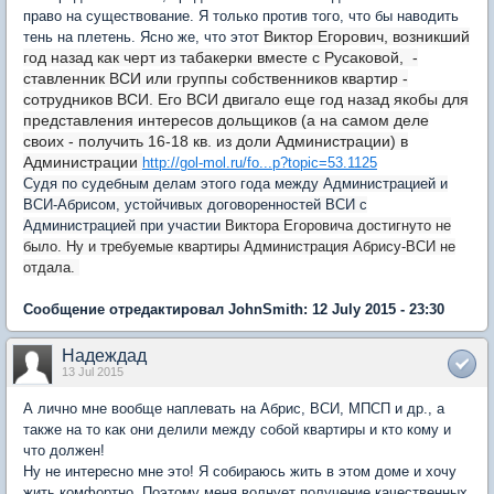
право на существование. Я только против того, что бы наводить
Виктор Егорович, возникший
тень на плетень. Ясно же, что этот
год назад как черт из табакерки вместе с Русаковой, -
ставленник ВСИ или группы собственников квартир -
сотрудников ВСИ. Его ВСИ двигало еще год назад якобы для
представления интересов дольщиков (а на самом деле
своих - получить 16-18 кв. из доли Администрации) в
Администрации
http://gol-mol.ru/fo...p?topic=53.1125
Судя по судебным делам этого года между Администрацией и
ВСИ-Абрисом, устойчивых договоренностей ВСИ с
Администрацией при участии
Виктора Егоровича достигнуто не
было. Ну и требуемые квартиры Администрация Абрису-ВСИ не
отдала.
Сообщение отредактировал JohnSmith: 12 July 2015 - 23:30
Надеждад
13 Jul 2015
А лично мне вообще наплевать на Абрис, ВСИ, МПСП и др., а
также на то как они делили между собой квартиры и кто кому и
что должен!
Ну не интересно мне это! Я собираюсь жить в этом доме и хочу
жить комфортно. Поэтому меня волнует получение качественных