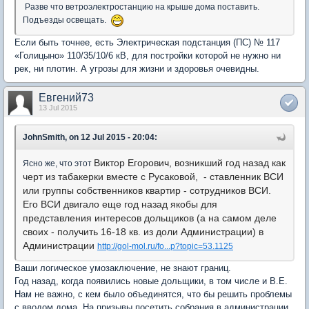
Разве что ветроэлектростанцию на крыше дома поставить.
Подъезды освещать.
Если быть точнее, есть Электрическая подстанция (ПС) № 117
«Голицыно» 110/35/10/6 кВ, для постройки которой не нужно ни
рек, ни плотин. А угрозы для жизни и здоровья очевидны.
Евгений73
13 Jul 2015
JohnSmith, on 12 Jul 2015 - 20:04:
Виктор Егорович, возникший год назад как
Ясно же, что этот
черт из табакерки вместе с Русаковой, - ставленник ВСИ
или группы собственников квартир - сотрудников ВСИ.
Его ВСИ двигало еще год назад якобы для
представления интересов дольщиков (а на самом деле
своих - получить 16-18 кв. из доли Администрации) в
Администрации
http://gol-mol.ru/fo...p?topic=53.1125
Ваши логическое умозаключение, не знают границ.
Год назад, когда появились новые дольщики, в том числе и В.Е.
Нам не важно, с кем было объединятся, что бы решить проблемы
с вводом дома. На призывы посетить собрания в администрации,