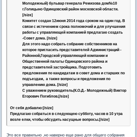
Молодежный) бульвар генерала Ремизова дом№10
г.Голицыно Одинцовский район московской области.
[/size]
Комитет создан 12июня 2014 года сроком на один год. В
связи с истечением срока полномочий и для улучшения
работы с управляющей компанией предлагаю создать
-Совет дома. [/size]
Для этого надо собрать собрание собственников на
которое пригласить представителей Администраций -
Районной,Городской управляющей компании и
Общественной палаты Одинцовского района и
представителей застройщика. Подготовить
предложения по кандидатам в совет дома и старших по
подъездам, а также вопросы и предложения по
управлению дома. [/size]
С уважением руководитель(К.О.Д.- Молодежный) Виктор
Егорович Погиблов.[/size]
От себя добавлю:[/size]
Предлагаю собраться в следующею субботу, часов в 10 утра
возле елки, чтобы обсудить насущные вопросы.[/size]
Это все правильно ,но наверно еще рано для общего собрания