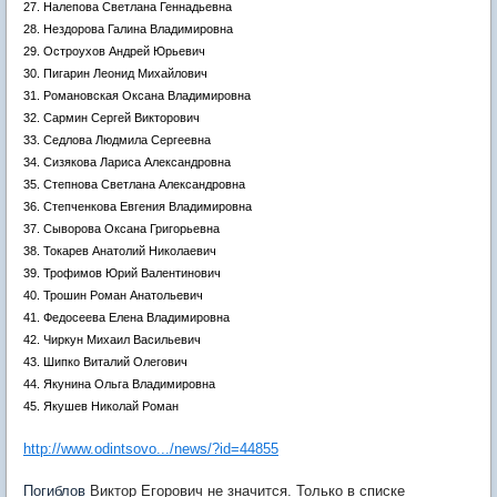
27. Налепова Светлана Геннадьевна
28. Нездорова Галина Владимировна
29. Остроухов Андрей Юрьевич
30. Пигарин Леонид Михайлович
31. Романовская Оксана Владимировна
32. Сармин Сергей Викторович
33. Седлова Людмила Сергеевна
34. Сизякова Лариса Александровна
35. Степнова Светлана Александровна
36. Степченкова Евгения Владимировна
37. Сыворова Оксана Григорьевна
38. Токарев Анатолий Николаевич
39. Трофимов Юрий Валентинович
40. Трошин Роман Анатольевич
41. Федосеева Елена Владимировна
42. Чиркун Михаил Васильевич
43. Шипко Виталий Олегович
44. Якунина Ольга Владимировна
45. Якушев Николай Роман
http://www.odintsovo.../news/?id=44855
Погиблов
Виктор Егорович не значится. Только в списке