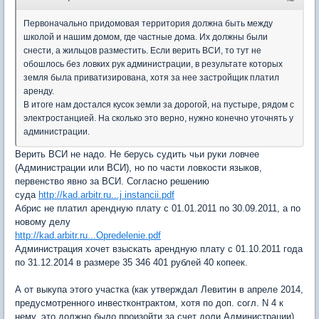
Первоначально придомовая территория должна быть между
школой и нашим домом, где частные дома. Их должны были
снести, а жильцов разместить. Если верить ВСИ, то тут не
обошлось без ловких рук администрации, в результате которых
земля была приватизирована, хотя за нее застройщик платил
аренду.
В итоге нам достался кусок земли за дорогой, на пустыре, рядом с
электростанцией. На сколько это верно, нужно конечно уточнять у
администрации.
Верить ВСИ не надо. Не берусь судить чьи руки ловчее
(Администрации или ВСИ), но по части ловкости языков,
первенство явно за ВСИ. Согласно решению
суда
http://kad.arbitr.ru...j instancii.pdf
Абрис не платил арендную плату с 01.01.2011 по 30.09.2011, а по
новому делу
http://kad.arbitr.ru...Opredelenie.pdf
Администрация хочет взыскать арендную плату с 01.10.2011 года
по 31.12.2014 в размере 35 346 401 рублей 40 копеек.
А от выкупа этого участка (как утверждал Левитин в апреле 2014,
предусмотренного инвестконтрактом, хотя по доп. согл. N 4 к
нему, это должно было произойти за счет доли Администрации)