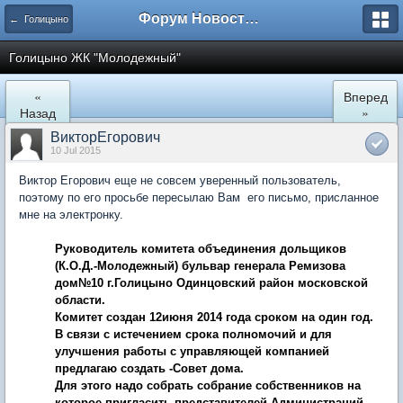
Форум Новостройки
← Голицыно
Голицыно ЖК "Молодежный"
«
Вперед
Назад
»
ВикторЕгорович
10 Jul 2015
Виктор Егорович еще не совсем уверенный пользователь,
поэтому по его просьбе пересылаю Вам его письмо, присланное
мне на электронку.
Руководитель комитета объединения дольщиков
(К.О.Д.-Молодежный) бульвар генерала Ремизова
дом№10 г.Голицыно Одинцовский район московской
области.
Комитет создан 12июня 2014 года сроком на один год.
В связи с истечением срока полномочий и для
улучшения работы с управляющей компанией
предлагаю создать -Совет дома.
Для этого надо собрать собрание собственников на
которое пригласить представителей Администраций -