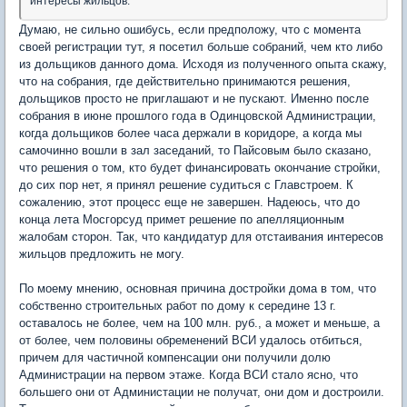
интересы жильцов.
Думаю, не сильно ошибусь, если предположу, что с момента
своей регистрации тут, я посетил больше собраний, чем кто либо
из дольщиков данного дома. Исходя из полученного опыта скажу,
что на собрания, где действительно принимаются решения,
дольщиков просто не приглашают и не пускают. Именно после
собрания в июне прошлого года в Одинцовской Администрации,
когда дольщиков более часа держали в коридоре, а когда мы
самочинно вошли в зал заседаний, то Пайсовым было сказано,
что решения о том, кто будет финансировать окончание стройки,
до сих пор нет, я принял решение судиться с Главстроем. К
сожалению, этот процесс еще не завершен. Надеюсь, что до
конца лета Мосгорсуд примет решение по апелляционным
жалобам сторон. Так, что кандидатур для отстаивания интересов
жильцов предложить не могу.
По моему мнению, основная причина достройки дома в том, что
собственно строительных работ по дому к середине 13 г.
оставалось не более, чем на 100 млн. руб., а может и меньше, а
от более, чем половины обременений ВСИ удалось отбиться,
причем для частичной компенсации они получили долю
Администрации на первом этаже. Когда ВСИ стало ясно, что
большего они от Администации не получат, они дом и достроили.