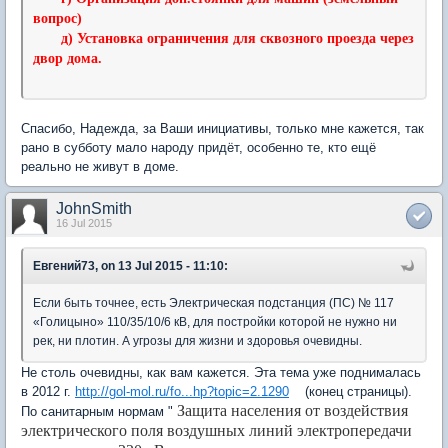
вопрос)
д) Установка ограничения для сквозного проезда через
двор дома.
Спасибо, Надежда, за Ваши инициативы, только мне кажется, так
рано в субботу мало народу придёт, особенно те, кто ещё
реально не живут в доме.
JohnSmith
16 Jul 2015
Евгений73, on 13 Jul 2015 - 11:10:
Если быть точнее, есть Электрическая подстанция (ПС) № 117
«Голицыно» 110/35/10/6 кВ, для постройки которой не нужно ни
рек, ни плотин. А угрозы для жизни и здоровья очевидны.
Не столь очевидны, как вам кажется. Эта тема уже поднималась
в 2012 г.
http://gol-mol.ru/fo...hp?topic=2.1290
(конец страницы).
Защита населения от воздействия
По санитарным нормам "
электрического поля воздушных линий электропередачи