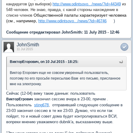
кандидатов (до выборов)
http://www.odintsovo.../news/?id=44349
из
548 человек. Не знаю, правда, с какой стороны
нахождение в
Общественной палаты характеризует человека
списке членов
(см., например,
http://www.odintsovo.../news/?id=46746
)
Сообщение отредактировал JohnSmith: 11 July 2015 - 12:46
JohnSmith
11 Jul 2015
ВикторЕгорович, on 10 Jul 2015 - 18:25:
Виктор Егорович еще не совсем уверенный пользователь,
поэтому по его просьбе пересылаю Вам его письмо, присланное
мне на электронку.
Сейчас (12-04) вижу такие данные: пользователь
закончил сессию вчера в 23-00, причем .
ВикторЕгрович
Пользователь
sting678
, отправивший следующее сообщение в
23-03 закончил сессию в те же 23-03. Думаю, что если так
пойдет, то и новый совет дома будет контролироваться ВСИ,
вопреки мнению уважаемого dubnik'а, высказанному выше.