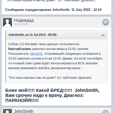
"Это наша корова и мы ее доим !" (ст. лейтенант Дукалис).
Сообщение отредактировал JohnSmith: 11 July 2015 - 12:14
Надеждад
11 Jul 2015
JohnSmith, on 11 Jul 2015 - 09:06:
Сейчас (12-04) вижу такие данные: пользователь
ВикторЕгрович
закончил сессию вчера в 23-00, причем .
Пользователь
sting678
, отправивший следующее сообщение в
23-03 закончил сессию в те же 23-03. Думаю, что если так пойдет,
то и новый совет дома будет контролироваться ВСИ, вопреки
мнению уважаемого dubnik'а, высказанному выше.
"Это наша корова и мы ее доим !" (ст. лейтенант Дукалис).
Боже мой!!!!! Какой БРЕД!!!!!!
JohnSmith,
Вам срочно надо к врачу. Диагноз:
ПАРАНОЙЯ!!!!!
JohnSmith