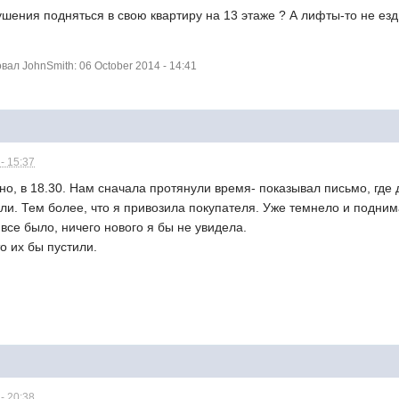
ушения подняться в свою квартиру на 13 этаже ? А лифты-то не ез
л JohnSmith: 06 October 2014 - 14:41
- 15:37
о, в 18.30. Нам сначала протянули время- показывал письмо, где 
ли. Тем более, что я привозила покупателя. Уже темнело и подним
 все было, ничего нового я бы не увидела.
о их бы пустили.
- 20:38