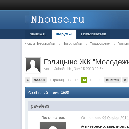
Nhouse.ru
Форумы
Пользователи
Форум Новостройки
→
Новостройки
→
Подмосковье
→
Голицы
.
Голицыно ЖК "Молодеж
Автор
JohnSmith
,
Nov 15 2013 19:54
«
НАЗАД
ВПЕРЕД
»
Страниц
12
13
14
15
16
Сообщений в теме: 3985
paveless
Пользователь
Отправлено
06 October 2014 
А интересно, квартиры, 