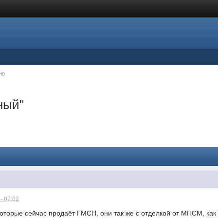
но
ный"
- 07:02
которые сейчас продаёт ГМСН, они так же с отделкой от МПСМ, ка