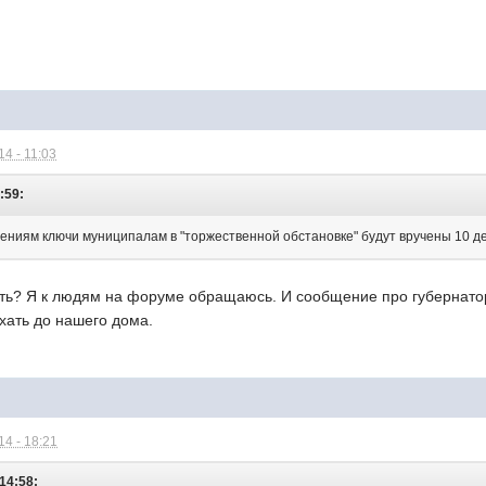
4 - 11:03
:59:
ениям ключи муниципалам в "торжественной обстановке" будут вручены 10 д
ть? Я к людям на форуме обращаюсь. И сообщение про губернатора
хать до нашего дома.
4 - 18:21
 14:58: