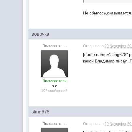
Не сбылось,оказывается 
вовочка
Пользователь
Отправлено
29 November 201
[quote name="sting678" 
какой Владимир писал. П
Пользователи
102 сообщений
sting678
Пользователь
Отправлено
29 November 201