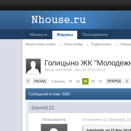
Nhouse.ru
Форумы
Пользователи
Форум Новостройки
→
Новостройки
→
Подмосковье
→
Голицы
.
Голицыно ЖК "Молодеж
Автор
JohnSmith
,
Nov 15 2013 19:54
«
НАЗАД
ВПЕРЕД
»
Страниц
33
34
35
36
37
Сообщений в теме: 3985
Starnet122
Пользователь
Отправлено
27 November 201
JohnSmith, on 27 Nov 2014