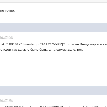
не точно.
4 - 20:59
post="1001617" timestamp="1417275598"]Это писал Владимир вси ка
о идеи так должно было быть, а на самом деле, нет.
4 - 21:04