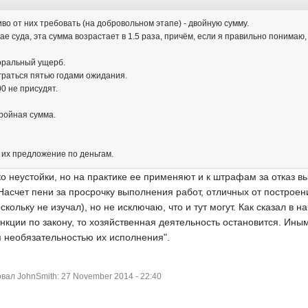
во от них требовать (на добровольном этапе) - двойную сумму.
учае суда, эта сумма возрастает в 1.5 раза, причём, если я правильно понима
оральный ущерб.
играться пятью годами ожидания.
0 не присудят.
тройная сумма.
их предложение по деньгам.
ько неустойки, но на практике ее применяют и к штрафам за отказ 
асчет пени за просрочку выполнения работ, отличных от построен
кольку не изучал), но не исключаю, что и тут могут. Как сказал в н
кции по закону, то хозяйственная деятельность остановится. Ины
я необязательностью их исполнения".
ал JohnSmith: 27 November 2014 - 22:40