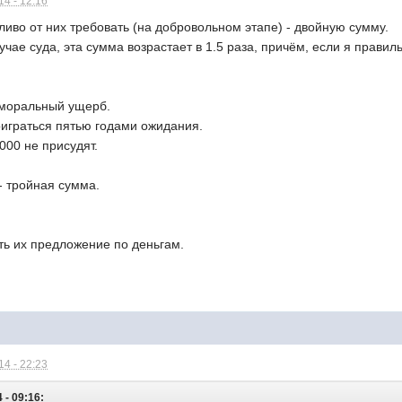
4 - 12:16
ливо от них требовать (на добровольном этапе) - двойную сумму.
случае суда, эта сумма возрастает в 1.5 раза, причём, если я прав
 моральный ущерб.
поиграться пятью годами ожидания.
000 не присудят.
- тройная сумма.
ь их предложение по деньгам.
4 - 22:23
 - 09:16: