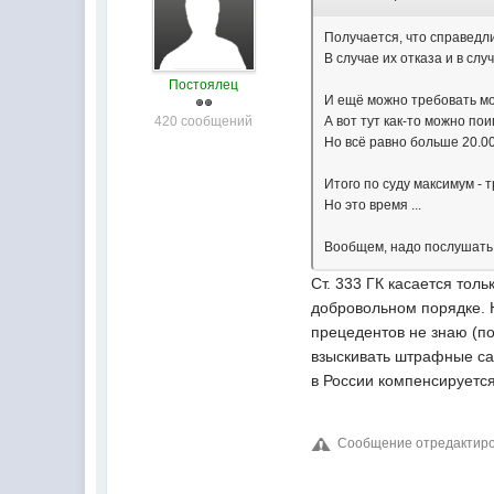
Получается, что справедли
В случае их отказа и в сл
Постоялец
И ещё можно требовать м
420 сообщений
А вот тут как-то можно по
Но всё равно больше 20.00
Итого по суду максимум - 
Но это время ...
Вообщем, надо послушать 
Ст. 333 ГК касается тол
добровольном порядке. Н
прецедентов не знаю (пос
взыскивать штрафные сан
в России компенсируетс
Сообщение отредактиров