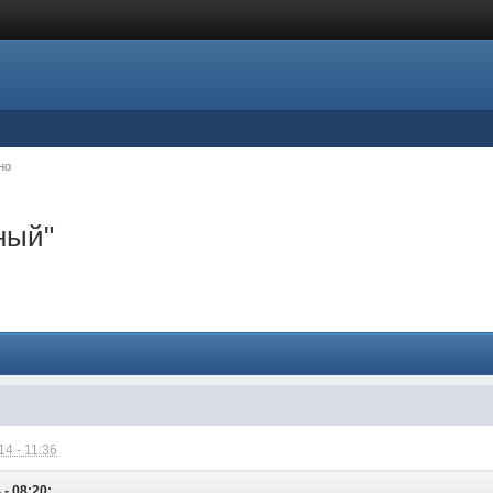
но
ный"
4 - 11:36
 - 08:20: