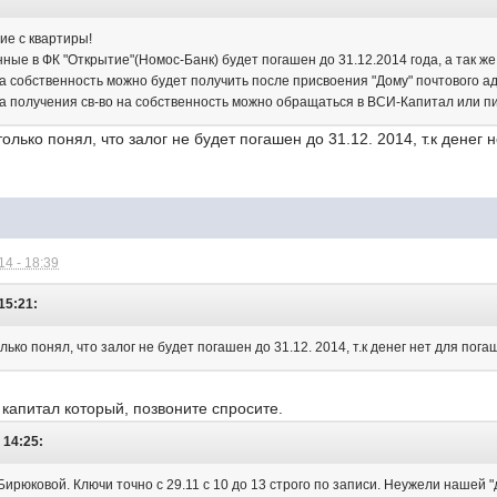
ие с квартиры!
ные в ФК "Открытие"(Номос-Банк) будет погашен до 31.12.2014 года, а так же 
на собственность можно будет получить после присвоения "Дому" почтового а
 на получения св-во на собственность можно обращаться в ВСИ-Капитал или п
олько понял, что залог не будет погашен до 31.12. 2014, т.к денег
4 - 18:39
15:21:
лько понял, что залог не будет погашен до 31.12. 2014, т.к денег нет для пог
капитал который, позвоните спросите.
 14:25:
Бирюковой. Ключи точно с 29.11 с 10 до 13 строго по записи. Неужели нашей 