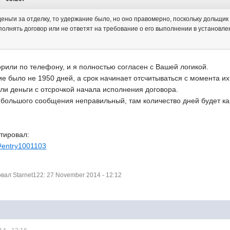
деньги за отделку, то удержание было, но оно правомерно, поскольку дольщик
олнять договор или не ответят на требование о его выполнении в установле
орили по телефону, и я полностью согласен с Вашей логикой.
е было не 1950 дней, а срок начинает отсчитываться с момента их о
ли деньги с отсрочкой начала исполнения договора.
большого сообщения неправильный, там количество дней будет ка
тировал:
4#entry1001103
ал Starnet122: 27 November 2014 - 12:12