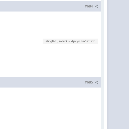
#684
sting678, aklerk и Арчук любят это
#685