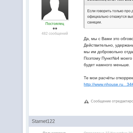
Если говорить только про 
официально откажутся вып
санкции.
Постоялец
482 сообщений
Да, мы с Вами это обгов
Действительно, удержани
мы им добровольно отда
Поэтому Пункт№4 моего 
будет намного меньше.
Те мои расчёты откоррек
http://www.nhouse.ru...3
Сообщение отредактиров
Starnet122