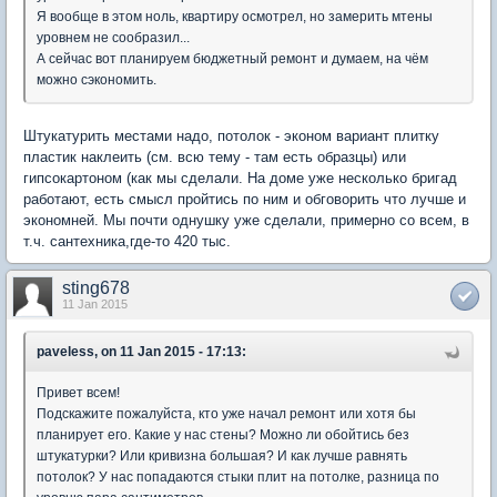
Я вообще в этом ноль, квартиру осмотрел, но замерить мтены
уровнем не сообразил...
А сейчас вот планируем бюджетный ремонт и думаем, на чём
можно сэкономить.
Штукатурить местами надо, потолок - эконом вариант плитку
пластик наклеить (см. всю тему - там есть образцы) или
гипсокартоном (как мы сделали. На доме уже несколько бригад
работают, есть смысл пройтись по ним и обговорить что лучше и
экономней. Мы почти однушку уже сделали, примерно со всем, в
т.ч. сантехника,где-то 420 тыс.
sting678
11 Jan 2015
paveless, on 11 Jan 2015 - 17:13:
Привет всем!
Подскажите пожалуйста, кто уже начал ремонт или хотя бы
планирует его. Какие у нас стены? Можно ли обойтись без
штукатурки? Или кривизна большая? И как лучше равнять
потолок? У нас попадаются стыки плит на потолке, разница по