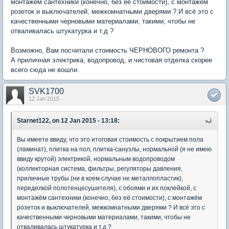
монтажём сантехники (конечно, без её стоимости), с монтажём
розеток и выключателей, межкомнатными дверями ? И всё это с
качественными черновыми материалами, такими, чтобы не
отваливалась штукатурка и т.д ?
Возможно, Вам посчитали стоимость ЧЕРНОВОГО ремонта ?
А приличная электрика, водопровод, и чистовая отделка скорее
всего сюда не вошли.
SVK1700
12 Jan 2015
Starnet122, on 12 Jan 2015 - 13:18:
Вы имеете ввиду, что это итоговая стоимость с покрытием пола
(ламинат), плитка на пол, плитка-санузлы, нормальной (я не имею
ввиду крутой) электрикой, нормальным водопроводом
(коллекторная система, фильтры, регуляторы давления,
приличные трубы (ни в коем случае не металлопластик),
переделкой полотенцесушителя), с обоями и их поклейкой, с
монтажём сантехники (конечно, без её стоимости), с монтажём
розеток и выключателей, межкомнатными дверями ? И всё это с
качественными черновыми материалами, такими, чтобы не
отваливалась штукатурка и т.д ?