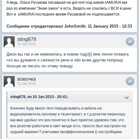
А ведь Ольга Русакова писавшая на gol-mol под ником sAMURAI как
раз из компании "Знаю закон" и есть. Видать не сошлись с ВСИ в цене.
Вот и
sAMURAI последнее время Русаковой не подписывается.
Сообщение отредактировал JohnSmith: 11 January 2015 - 12:33
sting678
11 Jan 2015
Джон вы так и не изменились в новом году((( мне лично плевать
что вы думаете о связности речи и обо всем другом попрошу
больше не писать по этому поводу.
вовочка
11 Jan 2015
sting678, on 10 Jan 2015 - 20:41:
Конечно буду много чего переделывать и кабель на
водонагреватель проложу и тв,интернет, и т.д розетки переношу
как мне удобно это все понятно я был приятно удивлен тем ,что
все розетки работали и свет везде есть. просто был настроен на
худший вариант? учитывая проффесионализм )) застройщика.