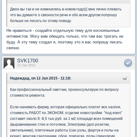
Джон вы так и не изменились в новом году((( мне лично плевать
что вы думаете о связности речи и обо всем другом попрошу
больше не писать по этому поводу.
Не нравиться - создайте отдельную тему для косноязычных
оптимистов. Могу вам обещать только, что там вас трогать не
буду. А эту тему создал я, поэтому это я вас попрошу писать
связно.
SVK1700
12 Jan 2015
Надеждад, on 12 Jan 2015 - 11:18:
Как профессиональный сметчик, проконсультирую по вопросу
стоимости ремонта.
Если нанимать фирму, которая официально платит все налоги,
стоимость РАБОТ по ЭКОНОМ. отделке новостройки "под ключ"
составит около 8 -8,5 тыс.руб. за 1 м2 площади всех помещений
(выравнивание стен и потолков, Электрика (доп.розетки,
светильники), плиточные работы (сан.узлы, фартук и полы на
кухне), монтаж сантехники, обои, покраска, полы (линолеум,