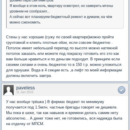
уровню пара сантиметров.
Я вообще в этом ноль, квартиру осмотрел, но замерить мтены
уровнем не сообразил...
А сейчас вот планируем бюджетный ремонт и думаем, на чём
можно сэкономить.
Стены у нас хорошие (сужу по своей квартире)можно пройти
грунтовкой и клеить плотные обои, если совсем бюджетно .
Потолок имеет небольшой перепад по высоте можно натяжной
потолок заказать или можете под покраску готовить его это как
вам больше нравиться и по деньгам подходит. В принципе если
своими силами и очень бюджетно то в 150 т.р. можно уложиться
для однушки. Вода в 4 секции есть ,а лифт по моей информации
должны включить завтра.
paveless
11 Jan 2015
У нас вообще трёшка ) В фирмах бюджет по минимуму
получается под 1.5млн, частные бригады говорят не дешевле.
Мы пока в шоке, так как навыков и времени делать самим нету
абсолютно... А денег тоже нет, не готовились, вся надежда была
на отделку от МПСМ.