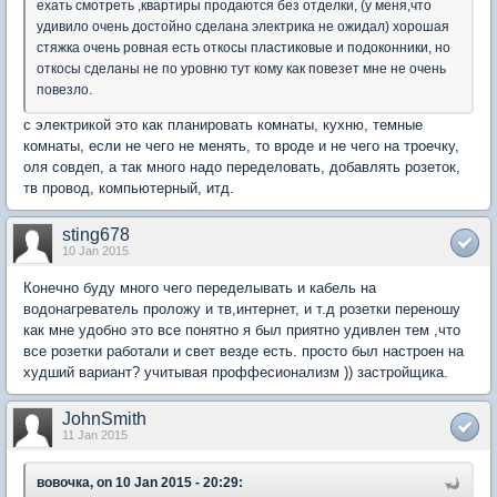
ехать смотреть ,квартиры продаются без отделки, (у меня,что
удивило очень достойно сделана электрика не ожидал) хорошая
стяжка очень ровная есть откосы пластиковые и подоконники, но
откосы сделаны не по уровню тут кому как повезет мне не очень
повезло.
с электрикой это как планировать комнаты, кухню, темные
комнаты, если не чего не менять, то вроде и не чего на троечку,
оля совдеп, а так много надо переделовать, добавлять розеток,
тв провод, компьютерный, итд.
sting678
10 Jan 2015
Конечно буду много чего переделывать и кабель на
водонагреватель проложу и тв,интернет, и т.д розетки переношу
как мне удобно это все понятно я был приятно удивлен тем ,что
все розетки работали и свет везде есть. просто был настроен на
худший вариант? учитывая проффесионализм )) застройщика.
JohnSmith
11 Jan 2015
вовочка, on 10 Jan 2015 - 20:29: