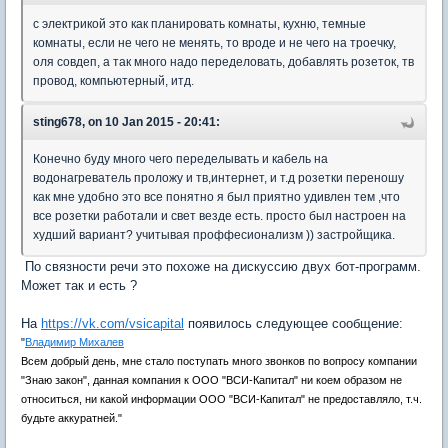
с электрикой это как планировать комнаты, кухню, темные
комнаты, если не чего не менять, то вроде и не чего на троечку,
оля совдеп, а так много надо переделовать, добавлять розеток, тв
провод, компьютерный, итд.
sting678, on 10 Jan 2015 - 20:41:
Конечно буду много чего переделывать и кабель на
водонагреватель проложу и тв,интернет, и т.д розетки переношу
как мне удобно это все понятно я был приятно удивлен тем ,что
все розетки работали и свет везде есть. просто был настроен на
худший вариант? учитывая проффесионализм )) застройщика.
По связности речи это похоже на дискуссию двух бот-программ.
Может так и есть ?
На
https://vk.com/vsicapital
появилось следующее сообщение:
"
Владимир Михалев
Всем добрый день, мне стало поступать много звонков по вопросу компании
"Знаю закон", данная компания к ООО "ВСИ-Капитал" ни коем образом не
относиться, ни какой информации ООО "ВСИ-Капитал" не предоставляло, т.ч.
будьте аккуратней."