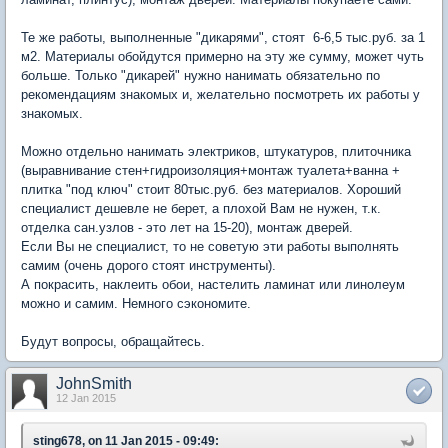
Те же работы, выполненные "дикарями", стоят 6-6,5 тыс.руб. за 1
м2. Материалы обойдутся примерно на эту же сумму, может чуть
больше. Только "дикарей" нужно нанимать обязательно по
рекомендациям знакомых и, желательно посмотреть их работы у
знакомых.
Можно отдельно нанимать электриков, штукатуров, плиточника
(выравнивание стен+гидроизоляция+монтаж туалета+ванна +
плитка "под ключ" стоит 80тыс.руб. без материалов. Хороший
специалист дешевле не берет, а плохой Вам не нужен, т.к.
отделка сан.узлов - это лет на 15-20), монтаж дверей.
Если Вы не специалист, то не советую эти работы выполнять
самим (очень дорого стоят инструменты).
А покрасить, наклеить обои, настелить ламинат или линолеум
можно и самим. Немного сэкономите.
Будут вопросы, обращайтесь.
JohnSmith
12 Jan 2015
sting678, on 11 Jan 2015 - 09:49: