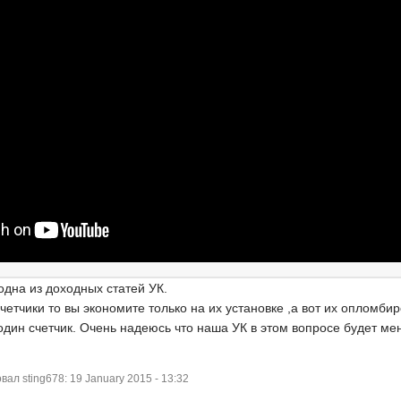
 одна из доходных статей УК.
счетчики то вы экономите только на их установке ,а вот их опломби
один счетчик. Очень надеюсь что наша УК в этом вопросе будет мен
л sting678: 19 January 2015 - 13:32