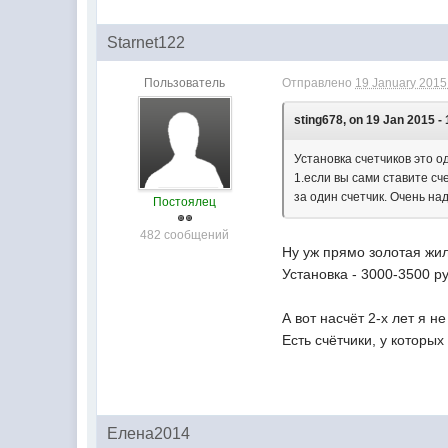
Starnet122
Пользователь
Отправлено
19 January 2015 
sting678, on 19 Jan 2015 - 
Установка счетчиков это о
1.если вы сами ставите сч
за один счетчик. Очень на
Постоялец
482 сообщений
Ну уж прямо золотая жил
Установка - 3000-3500 р
А вот насчёт 2-х лет я не
Есть счётчики, у которых
Елена2014