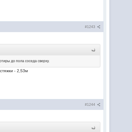
#1243
ртиры до пола соседа сверху.
стяжки - 2,53м
#1244