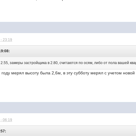
- 23:19
19:08:
 2.55, замеры застройщика в 2.80, считаются по осям, либо от пола вашей ква
 году мерял высоту была 2,6м, в эту субботу мерял с учетом новой 
- 06:19
:57: