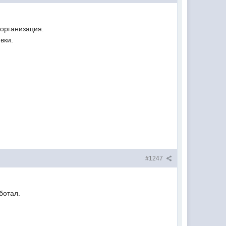
 организация.
вки.
#1247
ботал.