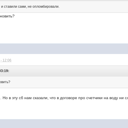
 и ставили сами, не опломбировали.
ановить?
- 12:06
03:19:
овить?
. Но в эту сб нам сказали, что в договоре про счетчики на воду ни с