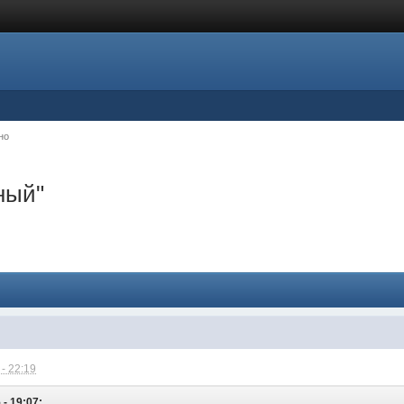
но
ный"
- 22:19
 - 19:07: