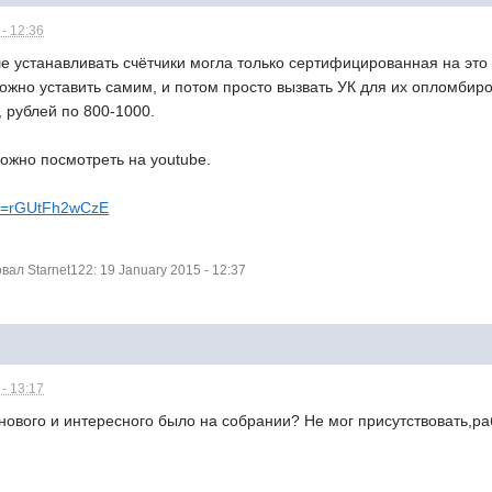
- 12:36
е устанавливать счётчики могла только сертифицированная на это
ожно уставить самим, и потом просто вызвать УК для их опломбиро
, рублей по 800-1000.
ожно посмотреть на youtube.
h?v=rGUtFh2wCzE
л Starnet122: 19 January 2015 - 12:37
- 13:17
нового и интересного было на собрании? Не мог присутствовать,ра