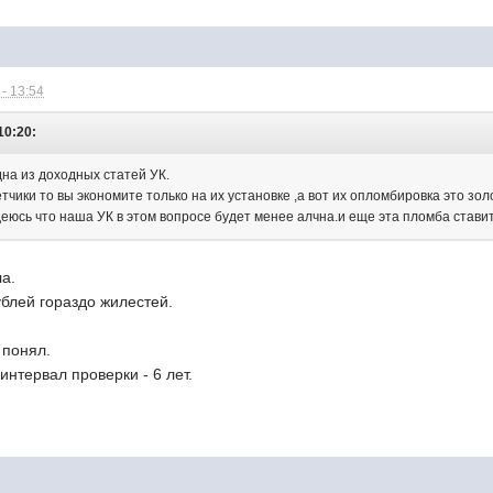
- 13:54
10:20:
дна из доходных статей УК.
етчики то вы экономите только на их установке ,а вот их опломбировка это зо
деюсь что наша УК в этом вопросе будет менее алчна.и еще эта пломба ставить
а.
ублей гораздо жилестей.
 понял.
 интервал проверки - 6 лет.