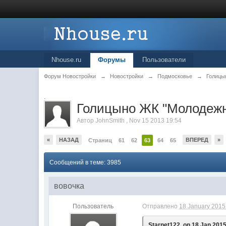
Nhouse.ru
Форумы
Пользователи
Форум Новостройки
→
Новостройки
→
Подмосковье
→
Голицы
.
Голицыно ЖК "Молодеж
Автор
JohnSmith
,
Nov 15 2013 19:54
«
НАЗАД
ВПЕРЕД
»
Страниц
61
62
63
64
65
Сообщений в теме: 3985
вовочка
Пользователь
Отправлено
18 January 2015 
Starnet122, on 18 Jan 2015