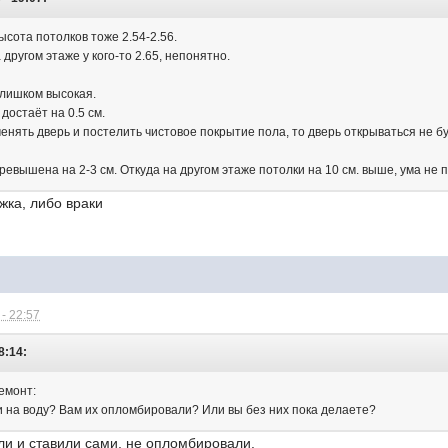
высота потолков тоже 2.54-2.56.
 другом этаже у кого-то 2.65, непонятно.
слишком высокая.
достаёт на 0.5 см.
енять дверь и постелить чистовое покрытие пола, то дверь открываться не бу
ревышена на 2-3 см. Откуда на другом этаже потолки на 10 см. выше, ума не 
жка, либо враки
- 22:57
8:14:
ремонт:
и на воду? Вам их опломбировали? Или вы без них пока делаете?
ли и ставили сами, не опломбировали.