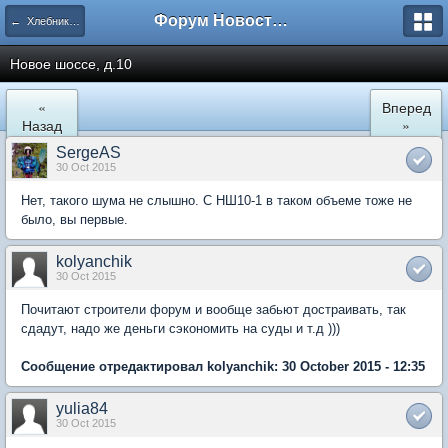
Форум Новостройки
← Хлебниково
Новое шоссе, д.10
«
Вперед
Назад
»
SergeAS
30 Oct 2015
Нет, такого шума не слышно. С НШ10-1 в таком объеме тоже не
было, вы первые.
kolyanchik
30 Oct 2015
Почитают строители форум и вообще забьют достраивать, так
сдадут, надо же деньги сэкономить на суды и т.д )))
Сообщение отредактировал kolyanchik: 30 October 2015 - 12:35
yulia84
30 Oct 2015