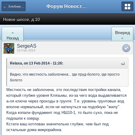
Форум Новостройки
← Хлебниково
Новое шоссе, д.10
«
Вперед
Назад
»
SergeAS
16 Feb 2014
Relaxa, on 13 Feb 2014 - 11:26:
Видно, что местность заболочена... где пруд-болото, где просто
болото
Местность не заболочена, это последствия постройки канала,
который глубже уровня Клязьмы, из-за чего вода выдавливается
а-ля ключи через проходы в грунте. Т.е. уровень грунтовых вод
вполне нормальный, если не наткнуться на подобную "жилу".
Когда копали фундамент под НШ10-1, то было сухо, пока не
подошли к озерцу.
Кстати ваш котлован значительно глубже, чем был под
остальные дома микрорайона.