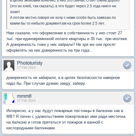
в целях экономии конечно, у них это сейчас стоит очень дорого
(это их хлеб, так сказать), а что будет через 2.5 года никто не
знает.
А потом честно говоря не хочу с ними особо быть завязан по
каким бы то нибыло документам на срок более 2.5 лет.
Нам сказали, что оформление в собственность у них стоит 27
тыс. при единовременной оплате квартиры и 35 тыс. при ипотеке.
А доверенность тоже у них забрали? Не зря же они просят
оформлять на них доверенность на три года...
Phototuristy
17 Feb 2014
доверенность не забирали, а в целях безопасности наверное
надо бы. При случае думаю заеду, заберу.
mmm8
17 Feb 2014
Интересно, а у нас будут пожарные лестницы в балконах как в
МВ? Я лично с удовольствием пожертвовал ими ради местечка
на балконе и готов прятаться от пожаров в ванной с
кислородными балоннами.