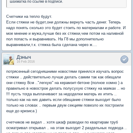
шахматка по ссылке в подписи.
Счетчики на тепло будут.
Если стяжки не будет,они должны вернуть часть денег. Теперь
надо понять сколько это будет стоить по материалам и работе. И
мое мнение и мужа,лучше без их стяжки,чем потом на наливной
пол попасть и выравнивать. На Г8 мы дополнительно
выравнивали,т.к. стяжка была сделана через ж....
Дэныч
16 Feb 2016
потрясенный сегодняшними новостями принялся изучать вопрос
стяжки .. действительно лучше делать самим так как обещали
они стяжку 8см .."легкую" на керамзит-бетоне (полное хомно ) а
правильно в новострое делать полусухую стяжку на маяках .. но
!!! пусть тогда выплачивают за недоделки матерь их итить ..
только как на них давить если обещание стяжки выходит было
только на словах .. первым двум секциям повезло их построили
еще до кризиса )
счетчиков не видел .. хотя шкаф разводки по квартирам труб
осматривал открывал .. на этаж выходит 2 раздельных подвода ..