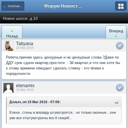
Форум Новостройки
← Хлебниково
Новое шоссе, д.10
«
Вперед
Назад
»
Tatiyana
19 Mar 2016
Ребята,причем здесь цензурные и не цензурные слова ?Даже по
ДДУ срок сдачи квартир,простите - 3й квартал,и что они хотя бы
к этому времени обещают сделать стяжку - это ближе к
порядочности.
elenamix
19 Mar 2016
Дэныч, on 19 Mar 2016 - 07:06:
Елена , стены и вправду штукатурятся... но только оконные ...они
уже все отштукатурены все 8 секций...