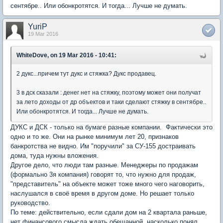
сентябре.. Или обонкротятся. И тогда... Лучше не думать.
YuriP
19 Mar 2016
WhiteDove, on 19 Mar 2016 - 10:41:
2 дукс...причем тут дукс и стяжка? Дукс продавец.
3 в дск сказали : денег нет на стяжку, поэтому может они получат
за лето доходы от др объектов и таки сделают стяжку в сентябре..
Или обонкротятся. И тогда... Лучше не думать.
ДУКС и ДСК - только на бумаге разные компании. Фактически это
одно и то же. Они на рынке минимум лет 20, признаков
банкротства не видно. Им "поручили" за СУ-155 достраивать
дома, туда нужны вложения.
Другое дело, что люди там разные. Менеджеры по продажам
(формально 3я компания) говорят то, что нужно для продаж,
"представитель" на объекте может тоже много чего наговорить,
наслушался в своё время в другом доме. Но решает только
руководство.
По теме: действительно, если сдали дом на 2 квартала раньше,
нет финансового смысла ждать обещанной, насколько понял,