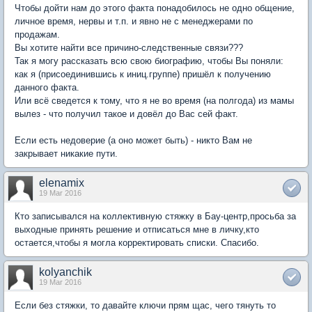
Чтобы дойти нам до этого факта понадобилось не одно общение,
личное время, нервы и т.п. и явно не с менеджерами по
продажам.
Вы хотите найти все причино-следственные связи???
Так я могу рассказать всю свою биографию, чтобы Вы поняли:
как я (присоединившись к иниц.группе) пришёл к получению
данного факта.
Или всё сведется к тому, что я не во время (на полгода) из мамы
вылез - что получил такое и довёл до Вас сей факт.
Если есть недоверие (а оно может быть) - никто Вам не
закрывает никакие пути.
elenamix
19 Mar 2016
Кто записывался на коллективную стяжку в Бау-центр,просьба за
выходные принять решение и отписаться мне в личку,кто
остается,чтобы я могла корректировать списки. Спасибо.
kolyanchik
19 Mar 2016
Если без стяжки, то давайте ключи прям щас, чего тянуть то