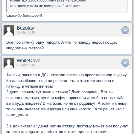
комната1- 3280х5000, комната2 - 2420х5000
Фактически пока не измеряли. 3-я секция
Спасибо большое!!!
Buzulay
19 Mar 2016
Все про стяжку одну говорят. А что по поводу недостающих
квадратных метров?
WhiteDove
19 Mar 2016
1ключи, звонила в ДСк, сказали временно приостановили выдачу.
Когда возобновят еще не решили. Если что я им звонила в
пятницу в четыре вечера!
2 дукс...причем тут дукс и стяжка? Дукс продавец. Вот вы
пришли в магазин, купили кефир, принесли домой, а он тухлый,
вы к куда пойдёте? В магазин, но не к продавцу!! А если и к нему,
то он вам вызовет менеджера или еще кого-то , а те решат что с
вами делать.
3 в дск сказали : денег нет на стяжку, поэтому может они получат
за лето доходы от др объектов и таки сделают стяжку в