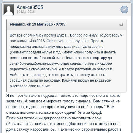
Алексей505
19 Mar 2016
elenamix, on 19 Mar 2016 - 07:05:
Вот все ополчились против Дукса... Вопрос почему? По договору у
нас ключи в 4кв.2016. Они ничего не нарушают. Просто
предложили альтернативу,кому квартира нужна срочно
(снимают,продали жилье и т.д.),могут ключи получить и делать
ремонт со стяжкой за свой счет. Чем платить за квартиру до
сентября-декабря,по-моему,лучше сейчас принять и скорее
переехать в свою квартирку. И в свете расходов на ремонт и
мебель,которые придется потратить,на стяжку-это не та
страшная сумма по расходам. Камнями прошу не кидаться-
высказала свое мнение.
Я не против такого подхода. Только это надо честно и открыто
заявлять. А они всем морочат голову сначала "Вам стяжка не
положена, в договоре про стяжку ничего нет", теперь " Вам
стяжка положена только в срок сдачи" (что за бред).
Если они хотели бы добросовестно выполнить свои
обязательства, они за этот месяц (болтовни про стяжку) в пол
дома стяжку набросали бы. Фактических строительных работ в