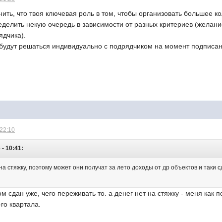
чнить, что твоя ключевая роль в том, чтобы организовать большее 
еделить некую очередь в зависимости от разных критериев (желани
ядчика).
 будут решаться индивидуально с подрядчиком на момент подписан
 22:10
 - 10:41:
т на стяжку, поэтому может они получат за лето доходы от др объектов и таки с
м сдан уже, чего переживать то. а денег нет на стяжку - меня как 
-го квартала.