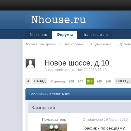
Nhouse.ru
Форумы
Пользователи
Форум Новостройки
→
Новостройки
→
Подмосковье
→
Долгоп
.
Новое шоссе, д.10
Автор
senh_гость
,
Nov 22 2013 16:48
«
НАЗАД
ВПЕРЕД
Страниц
246
247
248
249
250
Сообщений в теме: 6305
Заморский
Пользователь
Отправлено
19 March 2016 -
График - по секциям?