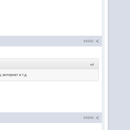
#4945
 интернет и т.д.
#4946