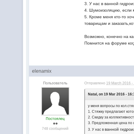
3. У нас в
ванной гидроиз
4. Шумоизоляцию, если м
5. Кроме меня кто-то хо
товарищам и заказать,ко
Возможно, конечно на ка
Помнится на форуме ког
elenamix
Пользователь
Отправлено
19 March 2016 -
Natal, on 19 Mar 2016 - 16:
у меня вопросы по кол.стяж
1. Стяжку предлагают кот
2. Скидку за коллективнос
Постоялец
3. Предложенная цена по с
748 сообщений
ванной гидрои
3. У нас в