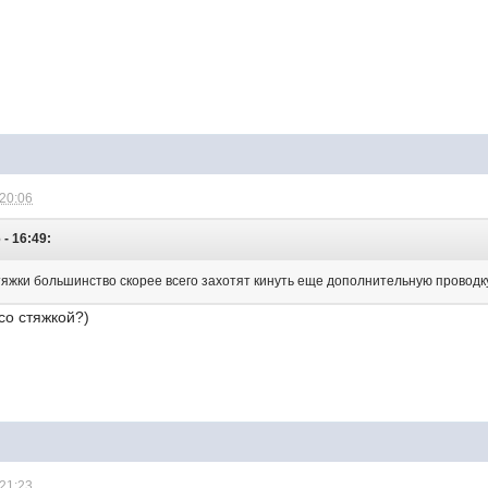
 20:06
 - 16:49:
тяжки большинство скорее всего захотят кинуть еще дополнительную проводку,
со стяжкой?)
 21:23