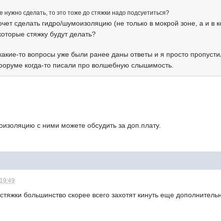
 нужно сделать, то это тоже до стяжки надо подсуетиться?
очет сделать гидро/шумоизоляцию (не только в мокрой зоне, а и в 
которые стяжку будут делать?
какие-то вопросы уже были ранее даны ответы и я просто пропусти
 форуме когда-то писали про волшебную слышимость.
оизоляцию с ними можете обсудить за доп.плату.
 19:49
 стяжки большинство скорее всего захотят кинуть еще дополнительну