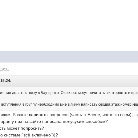
 19:31
 15:24:
жение делать стяжку в Бау-центр. О них все могут почитать в интернете и пр
я вступления в группу необходимо мне в личку написать:секция,этаж,номер к
яжке. Разные варианты вопросов (часть к Елене, часть ко всем), т.
торая у них на сайте написана полусухим способом?
ость может попросить?
о системе "всё включено"))?