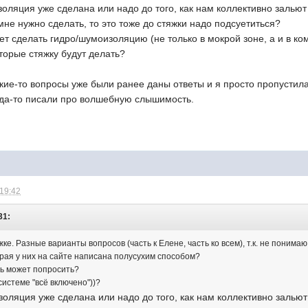
оляция уже сделана или надо до того, как нам коллективно зальют
не нужно сделать, то это тоже до стяжки надо подсуетиться?
чет сделать гидро/шумоизоляцию (не только в мокрой зоне, а и в ко
торые стяжку будут делать?
кие-то вопросы уже были ранее даны ответы и я просто пропустила
да-то писали про волшебную слышимость.
 19:42
31:
ке. Разные варианты вопросов (часть к Елене, часть ко всем), т.к. не понимаю
орая у них на сайте написана полусухим способом?
ть может попросить?
истеме "всё включено"))?
золяция уже сделана или надо до того, как нам коллективно зальют