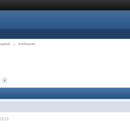
рудный
→
Хлебниково
»
 19:29