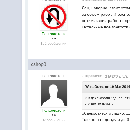
Лен, наверно, стоит уто
за объём работ. И распр
оптимизации работ подр
Остальные все тонкости
Пользователи
171 сообщений
cshop8
Пользователь
Отправлено
19 March 2016 -
WhiteDove, on 19 Mar 2016
3 в дск сказали : денег не
Лучше не думать.
Пользователи
обанкротятся и ладно, до
Так что я подожду и до 3
97 сообщений