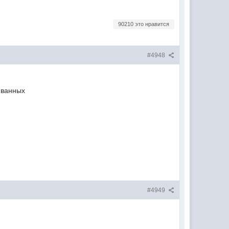
90210 это нравится
#4948
в ванных
#4949