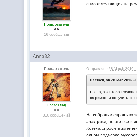
список желающих на рем
Пользователи
16 сообщений
Anna82
Пользователь
Отправлено
28 March 2016 -
Decibell, on 28 Mar 2016 - 
Елена, а контора Руслана
на ремонт и получить кол
Постоялец
На собрании спрашивали 
316 сообщений
электрики, но это все в
Хотела спросить жителей
одном подъезде мусороп