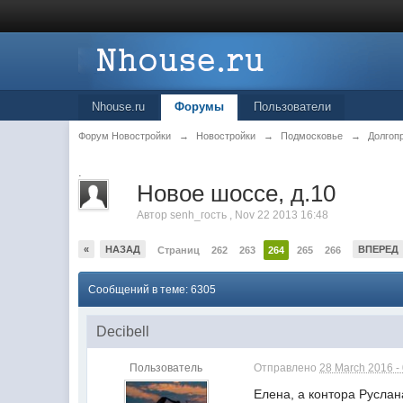
Nhouse.ru
Форумы
Пользователи
Форум Новостройки
→
Новостройки
→
Подмосковье
→
Долгоп
.
Новое шоссе, д.10
Автор
senh_гость
,
Nov 22 2013 16:48
«
НАЗАД
ВПЕРЕД
Страниц
262
263
264
265
266
Сообщений в теме: 6305
Decibell
Пользователь
Отправлено
28 March 2016 -
Елена, а контора Руслан