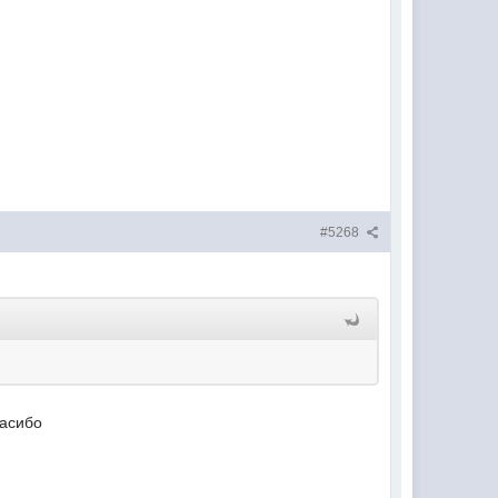
#5268
пасибо