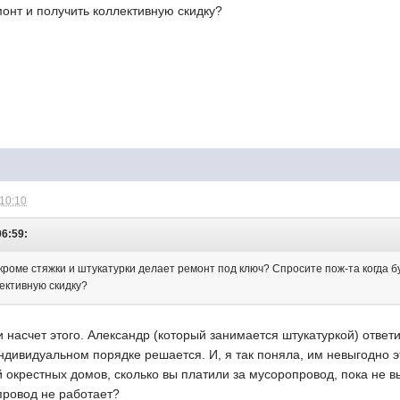
онт и получить коллективную скидку?
 10:10
06:59:
 кроме стяжки и штукатурки делает ремонт под ключ? Спросите пож-та когда 
лективную скидку?
насчет этого. Александр (который занимается штукатуркой) ответил,
 индивидуальном порядке решается. И, я так поняла, им невыгодно э
 окрестных домов, сколько вы платили за мусоропровод, пока не вы
ровод не работает?