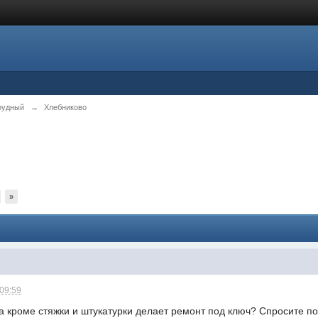
рудный
→
Хлебниково
»
 09:59
а кроме стяжки и штукатурки делает ремонт под ключ? Спросите по