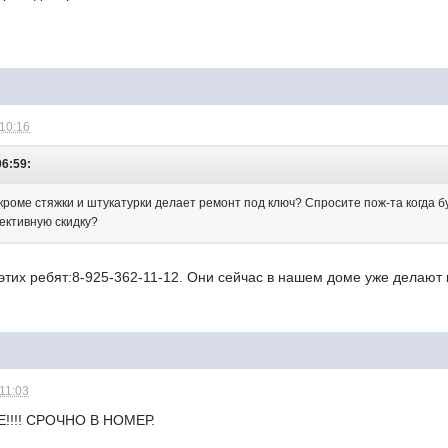
 10:16
06:59:
 кроме стяжки и штукатурки делает ремонт под ключ? Спросите пож-та когда 
лективную скидку?
тих ребят:8-925-362-11-12. Они сейчас в нашем доме уже делают 
 11:03
!!! СРОЧНО В НОМЕР.