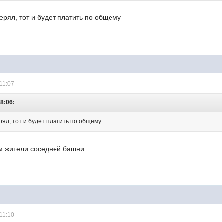
терял, тот и будет платить по общему
 11:07
08:06:
ерял, тот и будет платить по общему
м жители соседней башни.
 11:10