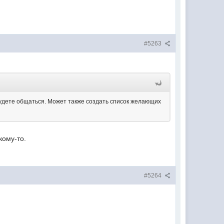
#5263
будете общаться. Может также создать список желающих
кому-то.
#5264