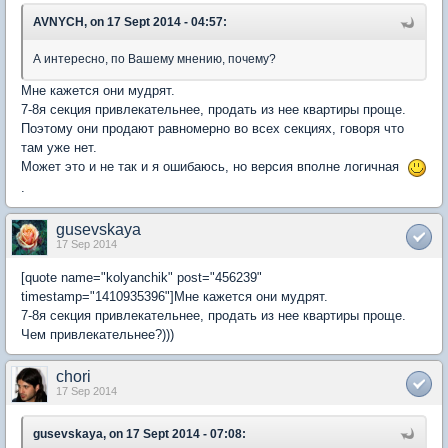
AVNYCH, on 17 Sept 2014 - 04:57:
А интересно, по Вашему мнению, почему?
Мне кажется они мудрят.
7-8я секция привлекательнее, продать из нее квартиры проще.
Поэтому они продают равномерно во всех секциях, говоря что
там уже нет.
Может это и не так и я ошибаюсь, но версия вполне логичная
.
gusevskaya
17 Sep 2014
[quote name="kolyanchik" post="456239"
timestamp="1410935396"]Мне кажется они мудрят.
7-8я секция привлекательнее, продать из нее квартиры проще.
Чем привлекательнее?)))
chori
17 Sep 2014
gusevskaya, on 17 Sept 2014 - 07:08: