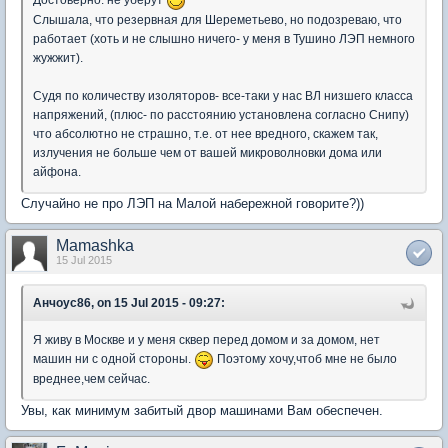
Слышала, что резервная для Шереметьево, но подозреваю, что
работает (хоть и не слышно ничего- у меня в Тушино ЛЭП немного
жужжит).
Судя по количеству изоляторов- все-таки у нас ВЛ низшего класса
напряжений, (плюс- по расстоянию установлена согласно Снипу)
что абсолютно не страшно, т.е. от нее вредного, скажем так,
излучения не больше чем от вашей микроволновки дома или
айфона.
Случайно не про ЛЭП на Малой набережной говорите?))
Mamashka
15 Jul 2015
Анчоус86, on 15 Jul 2015 - 09:27:
Я живу в Москве и у меня сквер перед домом и за домом, нет
машин ни с одной стороны.
Поэтому хочу,чтоб мне не было
вреднее,чем сейчас.
Увы, как минимум забитый двор машинами Вам обеспечен.