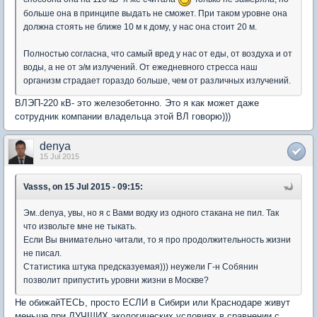
больше она в принципе выдать не сможет. При таком уровне она
должна стоять не ближе 10 м к дому, у нас она стоит 20 м.
Полностью согласна, что самый вред у нас от еды, от воздуха и от
воды, а не от э/м излучений. От ежедневного стресса наш
организм страдает гораздо больше, чем от различных излучений.
ВЛЭП-220 кВ- это железобетонно. Это я как может даже
сотрудник компании владельца этой ВЛ говорю)))
denya
15 Jul 2015
Vasss, on 15 Jul 2015 - 09:15:
Эм..denya, увы, но я с Вами водку из одного стакана не пил. Так
что извольте мне не тыкать.
Если Вы внимательно читали, то я про продолжительность жизни
не писал.
Статистика штука предсказуемая))) неужели Г-н Собянин
позволит припустить уровни жизни в Москве?
Не обижайТЕСЬ, просто ЕСЛИ в Сибири или Краснодаре живут
меньше при ЛУЧШИХ экологических условиях в сравнении с