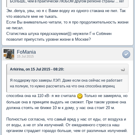
БОЛЬШЕ, чем в практически ЛЮБОМ другом регионе страны ... хе!
Эм..denya, увы, но я с Вами водку из одного стакана не пил. Так
что извольте мне не тыкать.
Если Вы внимательно читали, то я про продолжительность жизни
не писал.
Статистика штука предсказуемая))) неужели Г-н Собянин
позволит припустить уровни жизни в Москве?
FoMania
15 Jul 2015
Arkirina, on 15 Jul 2015 - 08:20:
Я поддержу про замеры ЛЭП. Даже если она сейчас не работает
на полную, то нужно рассчитать на что она способна впринц
способна она на 110 кВ- я же считала
Только не замеряла, но
больше она в принципе выдать не сможет. При таком уровне она
должна стоять не ближе 10 м к дому, у нас она стоит 20 м.
Полностью согласна, что самый вред у нас от еды, от воздуха и
от воды, а не от э/м излучений. От ежедневного стресса наш
организм страдает гораздо больше, чем от различных излучений.