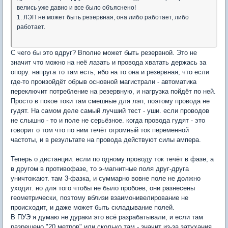
велись уже давно и все было объяснено!
1. ЛЭП не может быть резервная, она либо работает, либо
работает.
С чего бы это вдруг? Вполне может быть резервной. Это не
значит что можно на неё лазать и провода хватать держась за
опору. напруга то там есть, ибо на то она и резервная, что если
где-то произойдёт обрыв основной магистрали - автоматика
переключит потребление на резервную, и нагрузка пойдёт по ней.
Просто в покое токи там смешные для лэп, поэтому провода не
гудят. На самом деле самый лучший тест - уши. если проводов
не слышно - то и поле не серьёзное. когда провода гудят - это
говорит о том что по ним течёт огромный ток переменной
частоты, и в результате на провода действуют силы ампера.
Теперь о дистанции. если по одному проводу ток течёт в фазе, а
в другом в противофазе, то э-магнитные поля друг-друга
уничтожают. там 3-фазка, и суммарно вовне поле не должно
уходит. но для того чтобы не было пробоев, они разнесены
геометрически, поэтому вблизи взаимонивелирование не
происходит, и даже может быть складывание полей.
В ПУЭ я думаю не дураки это всё разрабатывали, и если там
разрешено "20 метров" или сколько там - значит из-за затухания