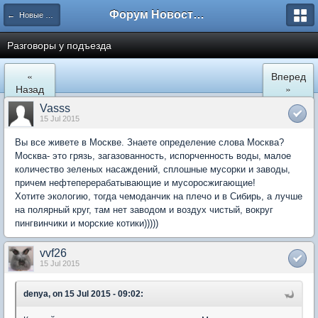
Форум Новостройки
← Новые Водники
Разговоры у подъезда
«
Вперед
Назад
»
Vasss
15 Jul 2015
Вы все живете в Москве. Знаете определение слова Москва?
Москва- это грязь, загазованность, испорченность воды, малое
количество зеленых насаждений, сплошные мусорки и заводы,
причем нефтеперерабатывающие и мусоросжигающие!
Хотите экологию, тогда чемоданчик на плечо и в Сибирь, а лучше
на полярный круг, там нет заводом и воздух чистый, вокруг
пингвинчики и морские котики)))))
vvf26
15 Jul 2015
denya, on 15 Jul 2015 - 09:02: