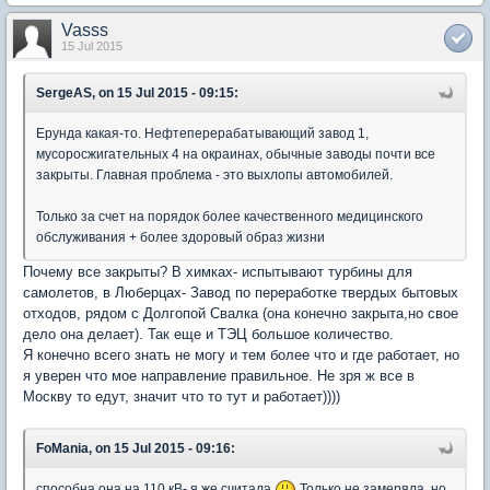
Vasss
15 Jul 2015
SergeAS, on 15 Jul 2015 - 09:15:
Ерунда какая-то. Нефтеперерабатывающий завод 1,
мусоросжигательных 4 на окраинах, обычные заводы почти все
закрыты. Главная проблема - это выхлопы автомобилей.
Только за счет на порядок более качественного медицинского
обслуживания + более здоровый образ жизни
Почему все закрыты? В химках- испытывают турбины для
самолетов, в Люберцах- Завод по переработке твердых бытовых
отходов, рядом с Долгопой Свалка (она конечно закрыта,но свое
дело она делает). Так еще и ТЭЦ большое количество.
Я конечно всего знать не могу и тем более что и где работает, но
я уверен что мое направление правильное. Не зря ж все в
Москву то едут, значит что то тут и работает))))
FoMania, on 15 Jul 2015 - 09:16:
способна она на 110 кВ- я же считала
Только не замеряла, но