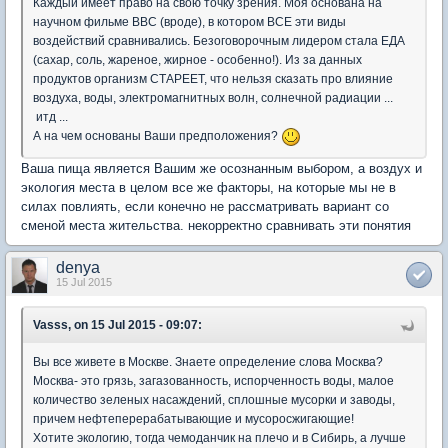
Каждый имеет право на свою точку зрения. Моя основана на
научном фильме BBC (вроде), в котором ВСЕ эти виды
воздействий сравнивались. Безоговорочным лидером стала ЕДА
(сахар, соль, жареное, жирное - особенно!). Из за данных
продуктов организм СТАРЕЕТ, что нельзя сказать про влияние
воздуха, воды, электромагнитных волн, солнечной радиации ...
итд ...
А на чем основаны Ваши предположения?
Ваша пища является Вашим же осознанным выбором, а воздух и
экология места в целом все же факторы, на которые мы не в
силах повлиять, если конечно не рассматривать вариант со
сменой места жительства. некорректно сравнивать эти понятия
denya
15 Jul 2015
Vasss, on 15 Jul 2015 - 09:07:
Вы все живете в Москве. Знаете определение слова Москва?
Москва- это грязь, загазованность, испорченность воды, малое
количество зеленых насаждений, сплошные мусорки и заводы,
причем нефтеперерабатывающие и мусоросжигающие!
Хотите экологию, тогда чемоданчик на плечо и в Сибирь, а лучше