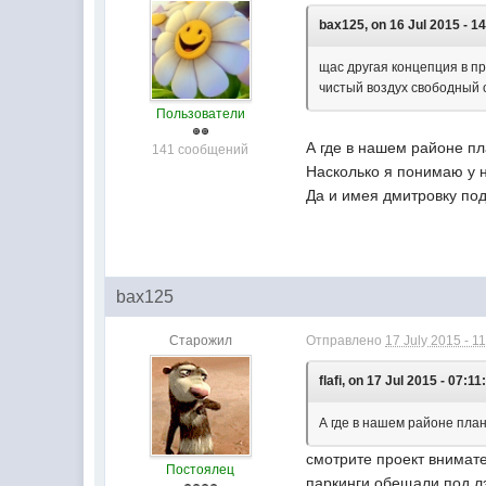
bax125, on 16 Jul 2015 - 14
щас другая концепция в п
чистый воздух свободный 
Пользователи
А где в нашем районе п
141 сообщений
Насколько я понимаю у н
Да и имея дмитровку под
bax125
Старожил
Отправлено
17 July 2015 - 1
flafi, on 17 Jul 2015 - 07:11
А где в нашем районе пла
смотрите проект внимате
Постоялец
паркинги обещали под лэ