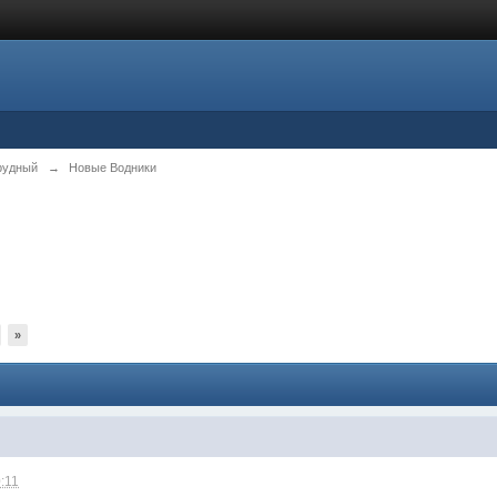
рудный
→
Новые Водники
»
0:11