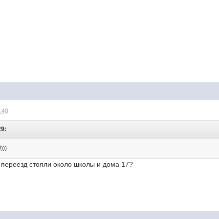
1:48
29:
)))
переезд стояли около школы и дома 17?