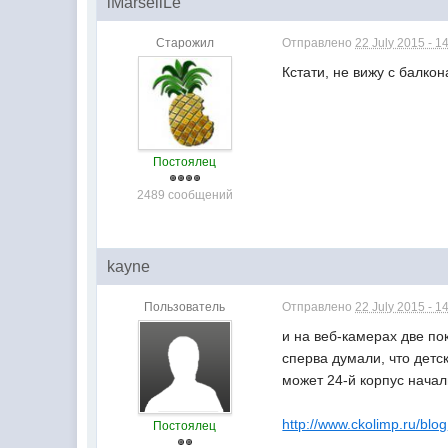
iMarseilLe
Старожил
Отправлено
22 July 2015 - 1
Кстати, не вижу с балко
Постоялец
2489 сообщений
kayne
Пользователь
Отправлено
22 July 2015 - 1
и на веб-камерах две по
сперва думали, что детск
может 24-й корпус начали
http://www.ckolimp.ru/blog
Постоялец