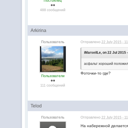
Постоялец
488 сообщений
Arkirina
Пользователь
Отправлено
22 July 2015 - 1
iMarseilLe, on 22 Jul 2015 
асфальт хороший положил
Фоточки-то где?
Пользователи
111 сообщений
Telod
Пользователь
Отправлено
22 July 2015 - 1
На набережной делается