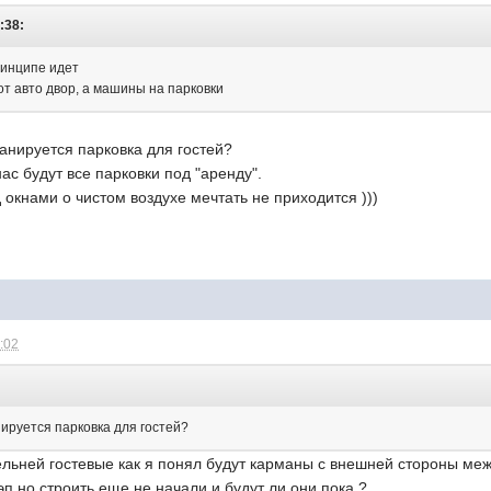
:38:
ринципе идет
от авто двор, а машины на парковки
ланируется парковка для гостей?
ас будут все парковки под "аренду".
 окнами о чистом воздухе мечтать не приходится )))
1:02
:
нируется парковка для гостей?
льней гостевые как я понял будут карманы с внешней стороны меж
п но строить еще не начали и будут ли они пока ?