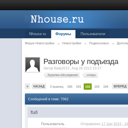
Nhouse.ru
Форумы
Пользователи
Форум Новостройки
→
Новостройки
→
Подмосковье
→
Долгоп
.
Разговоры у подъезда
Автор
Nata2013
,
Aug 26 2013 10:27
Курилка обсуждения
споры
«
НАЗАД
ВПЕРЕД
Страниц
100
101
102
103
104
Сообщений в теме: 7062
flafi
Пользователь
Отправлено
17 July 2015 - 1