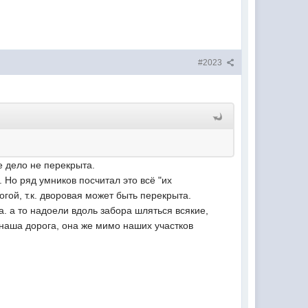
#2023
е дело не перекрыта.
Но ряд умников посчитал это всё "их
гой, т.к. дворовая может быть перекрыта.
а. а то надоели вдоль забора шляться всякие,
 наша дорога, она же мимо наших участков