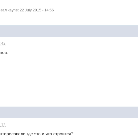
л kayne: 22 July 2015 - 14:56
5:42
нов.
6:12
тересовали где это и что строится?