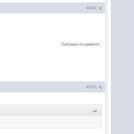
#2024
.
ПалСаныч это нравится
#2025