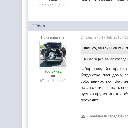
3725 сообщений
ITDiver
Пользователь
Отправлено
17 July 2015 - 2
bax125, on 16 Jul 2015 - 19
вы же через забор соседей
забор соседей огоражива
Постоялец
Когда строились дома, п
971 сообщений
собственностью". фактич
по аналогии - я вот с с
пусть в других местах о
проходит.
Сообщение отредактирова