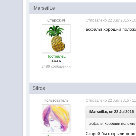
iMarseilLe
Старожил
Отправлено
22 July 2015 - 1
асфальт хороший положи
Постоялец
2489 сообщений
Silros
Пользователь
Отправлено
22 July 2015 - 1
iMarseilLe, on 22 Jul 2015 
асфальт хороший положил
Скорей бы открыли дорог