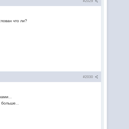
#2029
тлован что ли?
#2030
ами...
 больше...