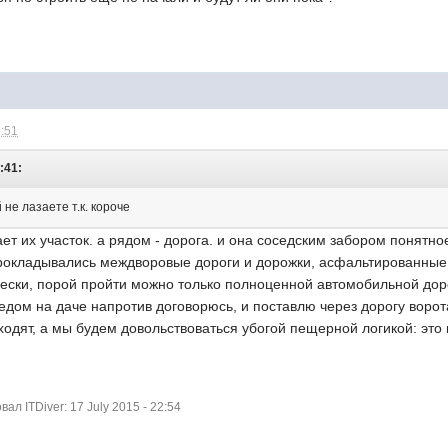
2:51
:41:
 не лазаете т.к. короче
ет их участок. а рядом - дорога. и она соседским забором понятно
рокладывались междворовые дороги и дорожки, асфальтированные. 
ески, порой пройти можно только полноценной автомобильной доро
оседом на даче напротив договорюсь, и поставлю через дорогу ворот
бходят, а мы будем довольствоваться убогой пещерной логикой: это
л ITDiver: 17 July 2015 - 22:54