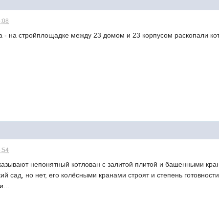
4:08
на - на стройплощадке между 23 домом и 23 корпусом раскопали ко
4:54
казывают непонятный котлован с залитой плитой и башенными кран
ий сад, но нет, его колёсными кранами строят и степень готовности
...