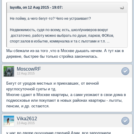
layolla, on 12 Aug 2015 - 19:07:
Не пойму, а чего бегут-то? Чего не устраивает?
Недвижимость, судя по всему, есть, школ/универов вокруг
достаточно, работу можно выбрать по душе, парков, ФОКов,
спорт.залов в избытке, коммуналка и та с льготами и т.п. ...
Мы сбежали из-за того ,что в Москве дышать нечем. А тут как в
деревне, быстрее бы только стройка закончилась.
MoscowRF
12 Aug 2015
Бегут от уродов местных и приехавших, от вечной
круглосуточной суеты и тд.
Многие сдают в Москве квартиры, а сами уезжают в свои дома в
подмосковье или покупают в новых районах квартиры - льготы,
пенсии, и др. остаются.
Vika2612
13 Aug 2015
у нас во дворе ощущение средней Азии, все заполонили