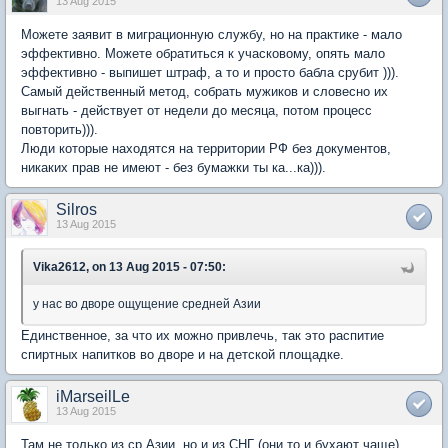
13 Aug 2015
Можете заявит в миграционную службу, но на практике - мало
эффективно. Можете обратиться к учасковому, опять мало
эффективно - выпишет штраф, а то и просто бабла срубит ))).
Самый действенный метод, собрать мужиков и словесно их
выгнать - действует от недели до месяца, потом процесс
повторить))).
Люди которые находятся на территории РФ без документов,
никаких прав не имеют - без бумажки ты ка...ка))).
Silros
13 Aug 2015
Vika2612, on 13 Aug 2015 - 07:50:
у нас во дворе ощущение средней Азии
Единственное, за что их можно привлечь, так это распитие
спиртных напитков во дворе и на детской площадке.
iMarseilLe
13 Aug 2015
Там не только из ср.Азии, но и из СНГ (они то и бухают чаще)