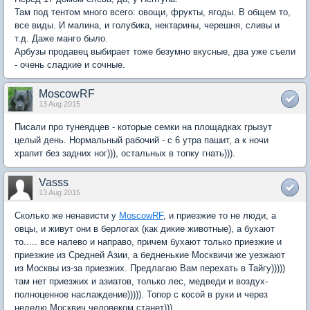
Там под тентом много всего: овощи, фрукты, ягоды. В общем то,
все виды. И малина, и голубика, нектарины, черешня, сливы и
т.д. Даже манго было.
Арбузы продавец выбирает тоже безумно вкусные, два уже съели
- очень сладкие и сочные.
MoscowRF
13 Aug 2015
Писали про тунеядцев - которые семки на площадках грызут
целый день. Нормальный рабочий - с 6 утра пашит, а к ночи
храпит без задних ног))), остальных в топку гнать))).
Vasss
13 Aug 2015
Сколько же ненависти у
MoscowRF
, и приезжие то не люди, а
овцы, и живут они в берлогах (как дикие животные), а бухают
то..... все налево и направо, причем бухают только приезжие и
приезжие из Средней Азии, а бедненькие Москвичи же уезжают
из Москвы из-за приезжих. Предлагаю Вам перехать в Тайгу)))))
там нет приезжих и азиатов, только лес, медведи и воздух-
полноценное наслаждение))))). Топор с косой в руки и через
неделю Москвич человеком станет)))