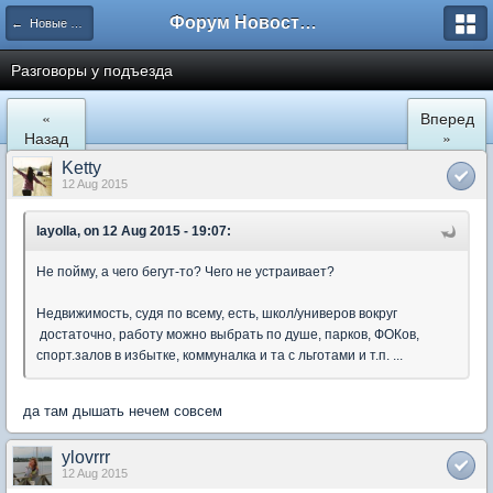
Форум Новостройки
← Новые Водники
Разговоры у подъезда
«
Вперед
Назад
»
Ketty
12 Aug 2015
layolla, on 12 Aug 2015 - 19:07:
Не пойму, а чего бегут-то? Чего не устраивает?
Недвижимость, судя по всему, есть, школ/универов вокруг
достаточно, работу можно выбрать по душе, парков, ФОКов,
спорт.залов в избытке, коммуналка и та с льготами и т.п. ...
да там дышать нечем совсем
ylovrrr
12 Aug 2015