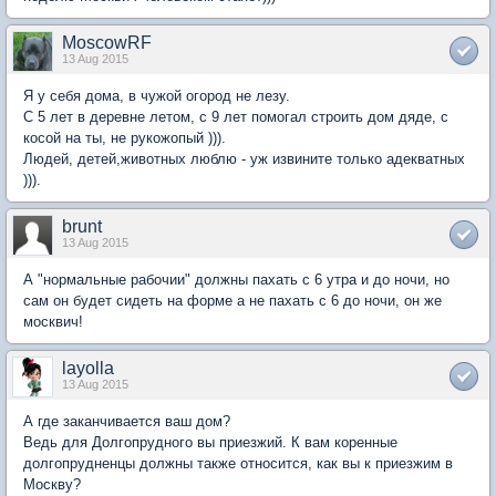
MoscowRF
13 Aug 2015
Я у себя дома, в чужой огород не лезу.
С 5 лет в деревне летом, с 9 лет помогал строить дом дяде, с
косой на ты, не рукожопый ))).
Людей, детей,животных люблю - уж извините только адекватных
))).
brunt
13 Aug 2015
А "нормальные рабочии" должны пахать с 6 утра и до ночи, но
сам он будет сидеть на форме а не пахать с 6 до ночи, он же
москвич!
layolla
13 Aug 2015
А где заканчивается ваш дом?
Ведь для Долгопрудного вы приезжий. К вам коренные
долгопрудненцы должны также относится, как вы к приезжим в
Москву?