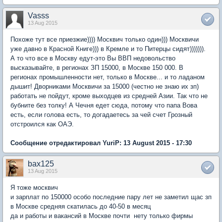
Vasss
13 Aug 2015
Похоже тут все приезжие)))) Москвич только один))) Москвичи
уже давно в Красной Книге))) в Кремле и то Питерцы сидят))))))).
А то что все в Москву едут-это Вы ВВП недовольство
высказывайте, в регионах ЗП 15000, в Москве 150 000. В
регионах промышленности нет, только в Москве... и то ладаном
дышит! Дворниками Москвичи за 15000 (честно не знаю их зп)
работать не пойдут, кроме выходцев из средней Азии. Так что не
бубните без толку! А Чечня едет сюда, потому что папа Вова
есть, если голова есть, то догадаетесь за чей счет Грозный
отстроился как ОАЭ.
Сообщение отредактировал YuriP: 13 August 2015 - 17:30
bax125
13 Aug 2015
Я тоже москвич
и зарплат по 150000 особо последние пару лет не заметил щас зп
в Москве средняя скатилась до 40-50 в месяц
да и работы и вакансий в Москве почти нету только фирмы