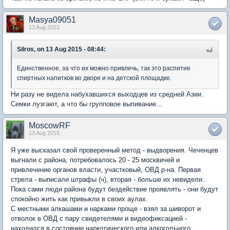
Masya09051
13 Aug 2015
Silros, on 13 Aug 2015 - 08:44:
Единственное, за что их можно привлечь, так это распитие
спиртных напитков во дворе и на детской площадке.
Ни разу не видела набухавшихся выходцев из средней Азии.
Семки лузгают, а что бы групповое выпивание...
MoscowRF
13 Aug 2015
Я уже высказал свой проверенный метод - выдворения. Чеченцев
выгнали с района, потребовалось 20 - 25 москвичей и
привлечение органов власти, участковый, ОВД р-на. Первая
стрела - выписали штрафы (ч), вторая - больше их невидели.
Пока сами люди района будут бездействие проявлять - они будут
спокойно жить как привыкли в своих аулах.
С местными алкашами и нарками проще - взял за шиворот и
отволок в ОВД с пару свидетелями и видеофиксацией -
находился в состоянии наркотического или алкогольного