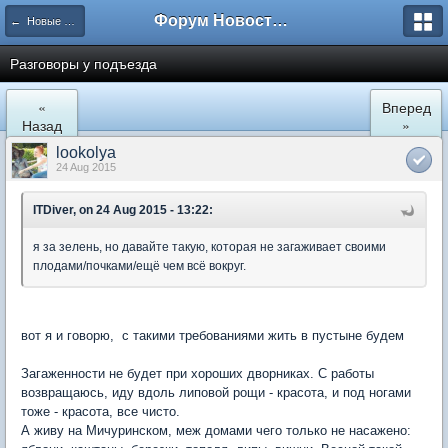
Форум Новостройки
← Новые Водники
Разговоры у подъезда
«
Вперед
Назад
»
lookolya
24 Aug 2015
ITDiver, on 24 Aug 2015 - 13:22:
я за зелень, но давайте такую, которая не загаживает своими
плодами/почками/ещё чем всё вокруг.
вот я и говорю, с такими требованиями жить в пустыне будем
Загаженности не будет при хороших дворниках. С работы
возвращаюсь, иду вдоль липовой рощи - красота, и под ногами
тоже - красота, все чисто.
А живу на Мичуринском, меж домами чего только не насажено: