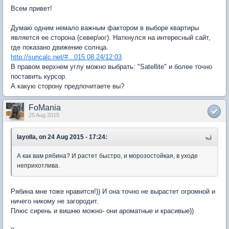
Всем привет!
Думаю одним немало важным фактором в выборе квартиры
является ее сторона (север\юг). Наткнулся на интересный сайт,
где показано движение солнца.
http://suncalc.net/#...015.08.24/12:03
В правом верхнем углу можно выбрать: "Satellite" и более точно
поставить курсор.
А какую сторону предпочитаете вы?
FoMania
25 Aug 2015
layolla, on 24 Aug 2015 - 17:24:
А как вам рябина? И растет быстро, и морозостойкая, в уходе
неприхотлива.
Рябина мне тоже нравится!)) И она точно не вырастет огромной и
ничего никому не загородит.
Плюс сирень и вишню можно- они ароматные и красивые))