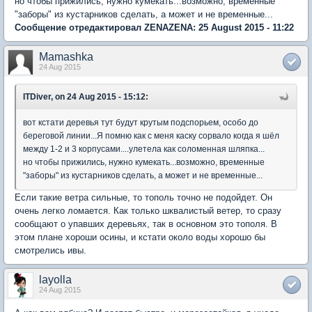
но чтобы прижились, нужно кумекать...возможно, временные
"заборы" из кустарников сделать, а может и не временные...
Сообщение отредактировал ZENAZENA: 25 August 2015 - 11:22
Mamashka
24 Aug 2015
ITDiver, on 24 Aug 2015 - 15:12:
вот кстати деревья тут будут крутым подспорьем, особо до
береговой линии...Я помню как с меня каску сорвало когда я шёл
между 1-2 и 3 корпусами....улетела как соломенная шляпка...
но чтобы прижились, нужно кумекать...возможно, временные
"заборы" из кустарников сделать, а может и не временные...
Если такие ветра сильные, то тополь точно не подойдет. Он
очень легко ломается. Как только шквалистый ветер, то сразу
сообщают о упавших деревьях, так в основном это тополя. В
этом плане хороши осины, и кстати около воды хорошо бы
смотрелись ивы.
layolla
24 Aug 2015