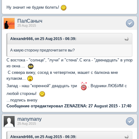
Ну значит не будем болеть!
ПалСаныч
25 Aug 2015
Alexandr666, on 25 Aug 2015 - 06:39:
А какую сторону предпочитаете вы?
С востока - "cолнце", "лучи" и "стена".C юга - "двенадцать" в упор
из окна ...
C севера вижу, сосед в четвертном, машет с балкона мне
кулаком...
Запад - наш "коренной" двадцать три
. Водники ЛЮБИМ с
любой стороны!
...подпись внизу
Сообщение отредактировал ZENAZENA: 27 August 2015 - 17:40
manymany
25 Aug 2015
Alexandr666, on 25 Aug 2015 - 06:39: