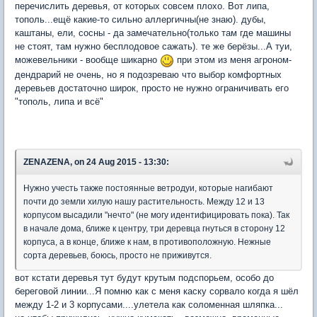
перечислить деревья, от которых совсем плохо. Вот липа,
тополь...ещё какие-то сильно аллергичны(не знаю). дубы,
каштаны, ели, сосны - да замечательно(только там где машины
не стоят, там нужно бесплодовое сажать). те же берёзы...А туи,
можевельники - вообще шикарно
при этом из меня агроном-
дендрарий не очень, но я подозреваю что выбор комфортных
деревьев достаточно широк, просто не нужно ограничивать его
"тополь, липа и всё"
ZENAZENA, on 24 Aug 2015 - 13:30:
Нужно учесть также постоянные ветродуи, которые нагибают
почти до земли хилую нашу растительность. Между 12 и 13
корпусом высадили "нечто" (не могу идентифицировать пока). Так
в начале дома, ближе к центру, три деревца гнуться в сторону 12
корпуса, а в конце, ближе к нам, в противоположную. Нежные
сорта деревьев, боюсь, просто не приживутся.
вот кстати деревья тут будут крутым подспорьем, особо до
береговой линии...Я помню как с меня каску сорвало когда я шёл
между 1-2 и 3 корпусами....улетела как соломенная шляпка...