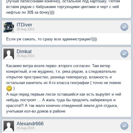
(лучше патиссонами конечно), остальное под картошку. Потом
встаем рядом с бабушками торгующими цветами и черт с ней
нефтью по 30$ за бочку))))
ITDiver
25 Aug 2015
Если уж сажать, то сразу всю администрацию!))))
Dimkat
25 Aug 2015
Касаемо ветра возле перво- второго согласен. Там ветер
конкретный, и не мудрено, т.к. река рядом, а следовательно
открытое пространство, разница температур, влажность и
остальная канитель из 4-го класса географии ( точно не помню
)
А еще перед первым лесок оставшийся как есть вырубят и чей
нибудь построят ... А жаль туда бы продлить набережную и
красота!!! А так мало конечно отведенной земли для отдыха,
учитывая кол-во домов в районе
Alexandr666
25 Aug 2015