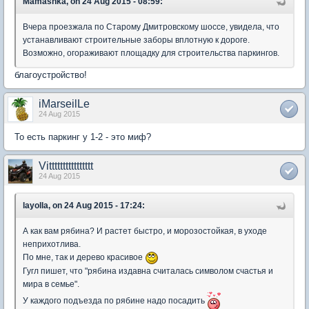
Mamashka, on 24 Aug 2015 - 08:59:
Вчера проезжала по Старому Дмитровскому шоссе, увидела, что
устанавливают строительные заборы вплотную к дороге.
Возможно, огораживают площадку для строительства паркингов.
благоустройство!
iMarseilLe
24 Aug 2015
То есть паркинг у 1-2 - это миф?
Vitttttttttttttttt
24 Aug 2015
layolla, on 24 Aug 2015 - 17:24:
А как вам рябина? И растет быстро, и морозостойкая, в уходе
неприхотлива.
По мне, так и дерево красивое
Гугл пишет, что "рябина издавна считалась символом счастья и
мира в семье".
У каждого подъезда по рябине надо посадить