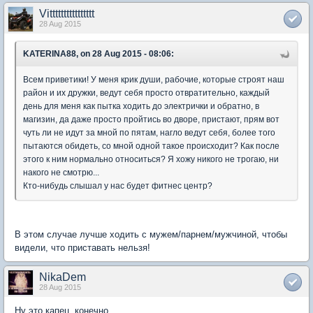
Vitttttttttttttttt
28 Aug 2015
KATERINA88, on 28 Aug 2015 - 08:06:
Всем приветики! У меня крик души, рабочие, которые строят наш
район и их дружки, ведут себя просто отвратительно, каждый
день для меня как пытка ходить до электрички и обратно, в
магизин, да даже просто пройтись во дворе, пристают, прям вот
чуть ли не идут за мной по пятам, нагло ведут себя, более того
пытаются обидеть, со мной одной такое происходит? Как после
этого к ним нормально относиться? Я хожу никого не трогаю, ни
накого не смотрю...
Кто-нибудь слышал у нас будет фитнес центр?
В этом случае лучше ходить с мужем/парнем/мужчиной, чтобы
видели, что приставать нельзя!
NikaDem
28 Aug 2015
Ну это капец, конечно.