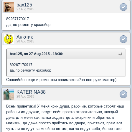
bax125
27 Aug 2015
89267170917
да, по ремонту крахобор
Анютик
28 Aug 2015
bax125, on 27 Aug 2015 - 18:30:
89267170917
да, по ремонту крахобор
Спасибо!он еще и ремонтом занимается?на все руки мастер)
KATERINA88
28 Aug 2015
Всем приветики! У меня крик души, рабочие, которые строят наш
район и их дружки, ведут себя просто отвратительно, каждый
день для меня как пытка ходить до электрички и обратно, в
магизин, да даже просто пройтись во дворе, пристают, прям вот
чуть ли не идут за мной по пятам, нагло ведут себя, более того