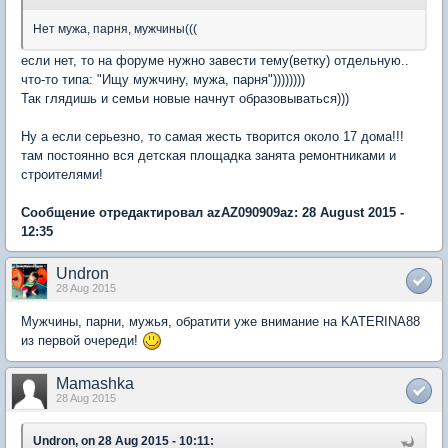
Нет мужа, парня, мужчины(((
если нет, то на форуме нужно завести тему(ветку) отдельную..
что-то типа: "Ищу мужчину, мужа, парня"))))))))
Так глядишь и семьи новые начнут образовываться)))
Ну а если серьезно, то самая жесть творится около 17 дома!!!
там постоянно вся детская площадка занята ремонтниками и
строителями!
Сообщение отредактировал azAZ090909az: 28 August 2015 -
12:35
Undron
28 Aug 2015
Мужчины, парни, мужья, обратити уже внимание на KATERINA88
из первой очереди!
Mamashka
28 Aug 2015
Undron, on 28 Aug 2015 - 10:11: