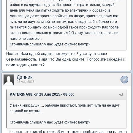
район и их дружки, ведут себя просто отвратительно, каждый
день для меня как пытка ходить до электрички и обратно, в
магизин, да даже просто пройтись во дворе, пристают, прям вот
чуть ли не идут за мной по пятам, нагло ведут себя, более того
пытаются обидеть, со мной одной такое происходит? Как после
этого к ним нормально относиться? Я хожу никого не трогаю, ни
накого не смотрю...
Кто-нибудь слышал у нас будет фитнес центр?
Нельзя Вам одной ходить потому что. Чувствуют свою
безнаказанность, видя что Вы одна ходите. Попросите соседей с
вами ходить, может?
Дачник
28 Aug 2015
KATERINA88, on 28 Aug 2015 - 08:06:
У меня крик души, ... рабочие пристают, прям вот чуть ли не идут
за мной по пятам,...
Кто-нибудь слышал у нас будет фитнес центр?
Говорят, что никаб с хиджабом, а также необтягивающая одежда