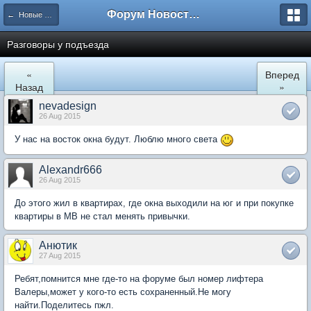
Форум Новостройки
← Новые Водники
Разговоры у подъезда
«
Вперед
Назад
»
nevadesign
26 Aug 2015
У нас на восток окна будут. Люблю много света
Alexandr666
26 Aug 2015
До этого жил в квартирах, где окна выходили на юг и при покупке
квартиры в МВ не стал менять привычки.
Анютик
27 Aug 2015
Ребят,помнится мне где-то на форуме был номер лифтера
Валеры,может у кого-то есть сохраненный.Не могу
найти.Поделитесь пжл.