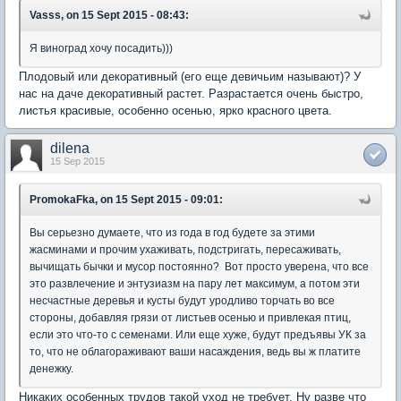
Vasss, on 15 Sept 2015 - 08:43:
Я виноград хочу посадить)))
Плодовый или декоративный (его еще девичьим называют)? У
нас на даче декоративный растет. Разрастается очень быстро,
листья красивые, особенно осенью, ярко красного цвета.
dilena
15 Sep 2015
PromokaFka, on 15 Sept 2015 - 09:01:
Вы серьезно думаете, что из года в год будете за этими
жасминами и прочим ухаживать, подстригать, пересаживать,
вычищать бычки и мусор постоянно? Вот просто уверена, что все
это развлечение и энтузиазм на пару лет максимум, а потом эти
несчастные деревья и кусты будут уродливо торчать во все
стороны, добавляя грязи от листьев осенью и привлекая птиц,
если это что-то с семенами. Или еще хуже, будут предъявы УК за
то, что не облагораживают ваши насаждения, ведь вы ж платите
денежку.
Никаких особенных трудов такой уход не требует. Ну разве что