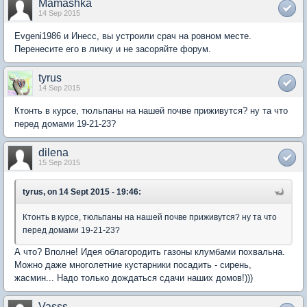
Mamashka
14 Sep 2015
Evgeni1986 и Инесс, вы устроили срач на ровном месте.
Перенесите его в личку и не засоряйте форум.
tyrus
14 Sep 2015
Ктонть в курсе, тюльпаны на нашей почве приживутся? ну та что
перед домами 19-21-23?
dilena
15 Sep 2015
tyrus, on 14 Sept 2015 - 19:46:
Ктонть в курсе, тюльпаны на нашей почве приживутся? ну та что
перед домами 19-21-23?
А что? Вполне! Идея облагородить газоны клумбами похвальна.
Можно даже многолетние кустарники посадить - сирень,
жасмин... Надо только дождаться сдачи наших домов!)))
Vasss