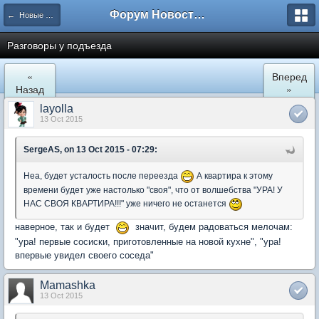
Форум Новостройки
← Новые Водники
Разговоры у подъезда
«
Вперед
Назад
»
layolla
13 Oct 2015
SergeAS, on 13 Oct 2015 - 07:29:
Неа, будет усталость после переезда
А квартира к этому
времени будет уже настолько "своя", что от волшебства "УРА! У
НАС СВОЯ КВАРТИРА!!!" уже ничего не останется
наверное, так и будет
значит, будем радоваться мелочам:
"ура! первые сосиски, приготовленные на новой кухне", "ура!
впервые увидел своего соседа"
Mamashka
13 Oct 2015