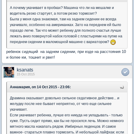
А почему укачивает в пробках? Машина что ли на мешалке и
водитель резко стартует, а потом резко тормозит?
Была у меня одна знакомая, там на заднем сидении ее всегда
укачивало, особенно на американках. Зато на переднем ей было
гораздо легче. Так что может ребенку для полного счастья лучше
лежать вниз повернутой набок головой с пластырями на пупке на
переднем сидении в маломощной машине с вариатором?
ребенок сидящий на заднем сидении, при езде на расстояния 10
и более км, тошнит и рвет!
ksanats
15 Oct 2015
Аннамария, on 14 Oct 2015 - 23:06:
Драмина оказывает довольно сильное седативное действие... и
желудку после нее бывает неприятно, от чего еще сильнее
укачивает.
Если укачивает ребенка, лучше его никуда не укладывать - только
хуже. Пусть сидит прямо, как бы не просился лечь. Можно немного
мятного масла накапать рядом. Имбирных леденцов. И самое
важное- стараться плавно тормозить. И небольшой лайфхак: если