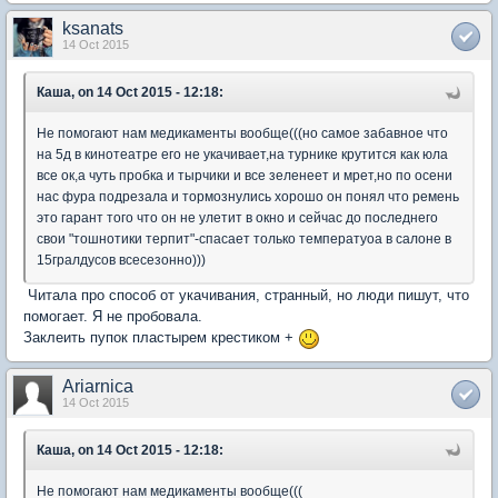
ksanats
14 Oct 2015
Каша, on 14 Oct 2015 - 12:18:
Не помогают нам медикаменты вообще(((но самое забавное что
на 5д в кинотеатре его не укачивает,на турнике крутится как юла
все ок,а чуть пробка и тырчики и все зеленеет и мрет,но по осени
нас фура подрезала и тормознулись хорошо он понял что ремень
это гарант того что он не улетит в окно и сейчас до последнего
свои "тошнотики терпит"-спасает только температуоа в салоне в
15гралдусов всесезонно)))
Читала про способ от укачивания, странный, но люди пишут, что
помогает. Я не пробовала.
Заклеить пупок пластырем крестиком +
Ariarnica
14 Oct 2015
Каша, on 14 Oct 2015 - 12:18:
Не помогают нам медикаменты вообще(((