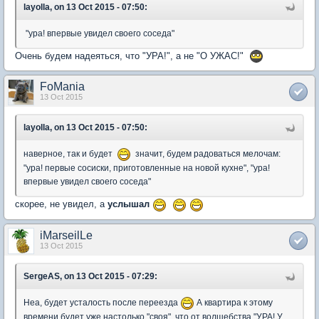
layolla, on 13 Oct 2015 - 07:50:
"ура! впервые увидел своего соседа"
Очень будем надеяться, что "УРА!", а не "О УЖАС!"
FoMania
13 Oct 2015
layolla, on 13 Oct 2015 - 07:50:
наверное, так и будет
значит, будем радоваться мелочам:
"ура! первые сосиски, приготовленные на новой кухне", "ура!
впервые увидел своего соседа"
скорее, не увидел, а
услышал
iMarseilLe
13 Oct 2015
SergeAS, on 13 Oct 2015 - 07:29:
Неа, будет усталость после переезда
А квартира к этому
времени будет уже настолько "своя", что от волшебства "УРА! У