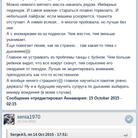
Можно немного мятного масла накапать рядом. Имбирных
леденцов. И самое важное- стараться плавно тормозить. И
небольшой лайфхак: если машина ускоряется, тошнота
отступает. А химия всякая... я многое пробовала, но лучше без
нее.
А с иномарками из-за подвески. Чем жестче, тем меньше
укачивает.
Еще помогает пение, как ни странно... там какая-то тема с
дыханием))))
Главное не устраивать из проблемы танцы с бубном. Чем больше
ребенок видит, что все вокруг скачут, тем серьезнее его
ожидания от поездки. Лучше не акцентировать внимание,
преподносить как что-то естественное.
А вообще ничего страшного))) главное научиться пакетик ровно
держать! Ну и в будущем научить супруга по дыханию выбирать
манеру вождения (в моем случае).
Сообщение отредактировал Аннамария: 15 October 2015 -
02:15
senia1970
15 Oct 2015
SergeAS, on 14 Oct 2015 - 17:51: