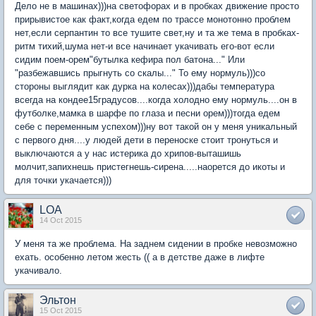
Дело не в машинах)))на светофорах и в пробках движение просто
прирывистое как факт,когда едем по трассе монотонно проблем
нет,если серпантин то все тушите свет,ну и та же тема в пробках-
ритм тихий,шума нет-и все начинает укачивать его-вот если
сидим поем-орем"бутылка кефира пол батона..." Или
"разбежавшись прыгнуть со скалы..." То ему нормуль)))со
стороны выглядит как дурка на колесах)))дабы температура
всегда на кондее15градусов....когда холодно ему нормуль....он в
футболке,мамка в шарфе по глаза и песни орем)))тогда едем
себе с переменным успехом)))ну вот такой он у меня уникальный
с первого дня....у людей дети в переноске стоит тронуться и
выключаются а у нас истерика до хрипов-выташишь
молчит,запихнешь пристегнешь-сирена.....наорется до икоты и
для точки укачается)))
LOA
14 Oct 2015
У меня та же проблема. На заднем сидении в пробке невозможно
ехать. особенно летом жесть (( а в детстве даже в лифте
укачивало.
Эльтон
15 Oct 2015