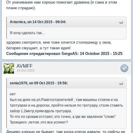
От укачивания нам хорошо помогает драмина (я сама в этом
плане страдаю).
Ariarnica, on 14 Oct 2015 - 09:04:
Я хочу сделать так...
здорово смотрится, мне тоже хочется столешницу у окна,
батарея смущает, а тут такая идея!
Сообщение отредактировал SergeAS: 14 October 2015 - 15:25
AVMFF
14 Oct 2015
senia1970, on 09 Oct 2015 - 19:56:
нет
был на днях на ул.Ракетостроителей , там машины стояли и на
тротуарах и на дорогах, пройти нельзя по тротуару, стали ставить
забор 1.2метр,прям вдоль тротуара.
То что по срокам отстают, это точно, а где же хваленое "слово"
Троицкого ,летом ,что все успеют?
Дешево хорошо не бывает, там когда ключи давали, то лифты не