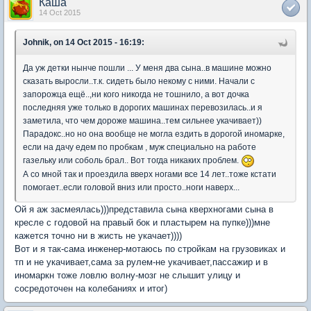
Каша
14 Oct 2015
Johnik, on 14 Oct 2015 - 16:19:
Да уж детки нынче пошли ... У меня два сына..в машине можно
сказать выросли..т.к. сидеть было некому с ними. Начали с
запорожца ещё..,ни кого никогда не тошнило, а вот дочка
последняя уже только в дорогих машинах перевозилась..и я
заметила, что чем дороже машина..тем сильнее укачивает))
Парадокс..но но она вообще не могла ездить в дорогой иномарке,
если на дачу едем по пробкам , муж специально на работе
газельку или соболь брал.. Вот тогда никаких проблем.
А со мной так и проездила вверх ногами все 14 лет..тоже кстати
помогает..если головой вниз или просто..ноги наверх...
Ой я аж засмеялась)))представила сына кверхногами сына в
кресле с годовой на правый бок и пластырем на пупке)))мне
кажется точно ни в жисть не укачает))))
Вот и я так-сама инженер-мотаюсь по стройкам на грузовиках и
тп и не укачивает,сама за рулем-не укачивает,пассажир и в
иномаркн тоже ловлю волну-мозг не слышит улицу и
сосредоточен на колебаниях и итог)