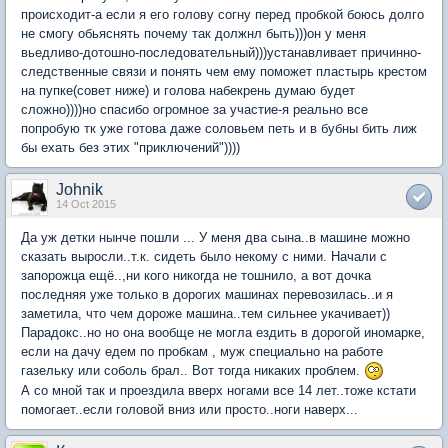
происходит-а если я его голову согну перед пробкой боюсь долго
не смогу обьяснять почему так должнл быть)))он у меня
вьедливо-дотошно-последовательный)))устанавливает причинно-
следственные связи и понять чем ему поможет пластырь крестом
на пупке(совет ниже) и голова набекрень думаю будет
сложно))))но спасибо огромное за участие-я реально все
попробую тк уже готова даже соловьем петь и в бубны бить лиж
бы ехать без этих "приключений"))))
Johnik
14 Oct 2015
Да уж детки нынче пошли ... У меня два сына..в машине можно
сказать выросли..т.к. сидеть было некому с ними. Начали с
запорожца ещё..,ни кого никогда не тошнило, а вот дочка
последняя уже только в дорогих машинах перевозилась..и я
заметила, что чем дороже машина..тем сильнее укачивает))
Парадокс..но но она вообще не могла ездить в дорогой иномарке,
если на дачу едем по пробкам , муж специально на работе
газельку или соболь брал.. Вот тогда никаких проблем.
А со мной так и проездила вверх ногами все 14 лет..тоже кстати
помогает..если головой вниз или просто..ноги наверх...