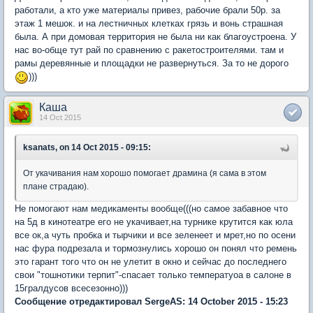
работали, а кто уже материалы привез, рабочие брали 50р. за
этаж 1 мешок. и на лестничных клетках грязь и вонь страшная
была. А при домовая территория не была ни как благоустроена. У
нас во-обще тут рай по сравнению с ракетостроителями. там и
рамы деревянные и площадки не развернуться. За то не дорого
)))
Каша
14 Oct 2015
ksanats, on 14 Oct 2015 - 09:15:
От укачивания нам хорошо помогает драмина (я сама в этом
плане страдаю).
Не помогают нам медикаменты вообще(((но самое забавное что
на 5д в кинотеатре его не укачивает,на турнике крутится как юла
все ок,а чуть пробка и тырчики и все зеленеет и мрет,но по осени
нас фура подрезала и тормознулись хорошо он понял что ремень
это гарант того что он не улетит в окно и сейчас до последнего
свои "тошнотики терпит"-спасает только температуоа в салоне в
15гралдусов всесезонно)))
Сообщение отредактировал SergeAS: 14 October 2015 - 15:23