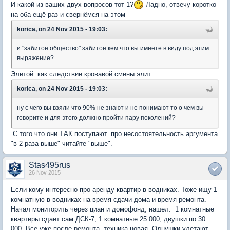
И какой из ваших двух вопросов тот 1?
Ладно, отвечу коротко
на оба ещё раз и свернёмся на этом
korica, on 24 Nov 2015 - 19:03:
и "забитое общество" забитое кем что вы имеете в виду под этим
выражение?
Элитой. как следствие кровавой смены элит.
korica, on 24 Nov 2015 - 19:03:
ну с чего вы взяли что 90% не знают и не понимают то о чем вы
говорите и для этого должно пройти пару поколений?
С того что они ТАК поступают. про несостоятельность аргумента
"в 2 раза выше" читайте "выше".
Stas495rus
26 Nov 2015
Если кому интересно про аренду квартир в водниках. Тоже ищу 1
комнатную в водниках на время сдачи дома и время ремонта.
Начал мониторить через циан и домофонд, нашел. 1 комнатные
квартиры сдает сам ДСК-7, 1 комнатные 25 000, двушки по 30
000. Все уже после ремонта, техника новая. Однушки улетают