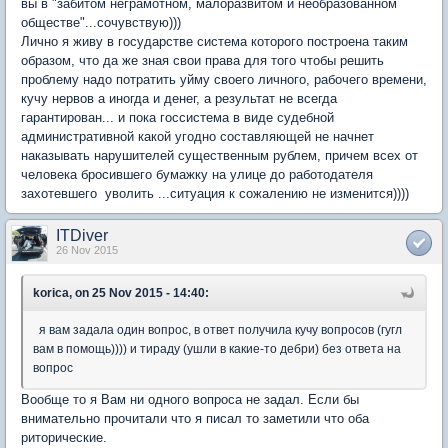
вы в "забитом неграмотном, малоразвитом и необразованном
обществе"...сочувствую)))
Лично я живу в государстве система которого построена таким
образом, что да же зная свои права для того чтобы решить
проблему надо потратить уйму своего личного, рабочего времени,
кучу нервов а иногда и денег, а результат не всегда
гарантирован... и пока госсистема в виде судебной
административной какой угодно составляющей не начнет
наказывать нарушителей существенным рублем, причем всех от
человека бросившего бумажку на улице до работодателя
захотевшего уволить ...ситуация к сожалению не изменится))))
ITDiver
26 Nov 2015
korica, on 25 Nov 2015 - 14:40:
я вам задала один вопрос, в ответ получила кучу вопросов (гугл
вам в помощь)))) и тираду (ушли в какие-то дебри) без ответа на
вопрос
Вообще то я Вам ни одного вопроса не задал. Если бы
внимательно прочитали что я писал то заметили что оба
риторические.