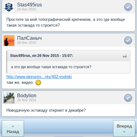
Stas495rus
26 Nov 2015
Простите за мой топографический критенизм, а это где вообще
такая эстакада то строится?
ПалСаныч
26 Nov 2015
Stas495rus, on 26 Nov 2015 - 15:07:
а это где вообще такая эстакада то строится?
http://www.giprostro...nts/402-vodniki
там же, видео
Bodylion
26 Nov 2015
Новодачную эстакаду откроют в декабре?
«
Вперед
Назад
»