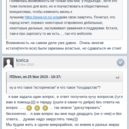
Появилась возможность не только бла-бла "у подъезда", хотя это
тоже полезно для всех, но и поучаствовать в общественных
инициативах, чтобы изменить жизнь к
лучшему
https://www.roi.ru/ или
даже свою замутить. Почитал, что
народ хочет, поржал: некоторые откровенно дебильные,
некоторые дельные, заслуживают уважения и поддержки. Кстати,
там и про зарплату то же есть... , так что wellcome.
Возможность на самом деле уже давно...Очень многие
кстати(почти все) были зарезаны властью, но сдаваться не стоит.
korica
25 Nov 2015
ITDiver, on 25 Nov 2015 - 10:37:
ну а что такое "исторически" и что такое "государство"?
я вам задала один вопрос, в ответ получила кучу вопросов (гугл
вам в помощь)))) и тираду (ушли в какие-то дебри) без ответа на
вопрос .....
... так можно "дискутировать"
бесконечно....я вам вопрос вы мне еще двадцать (не о чем) и без
ответа... думаю надо закруглять тему)))
Мы будем жить в одном микрорайоне, но живем в разных мирах