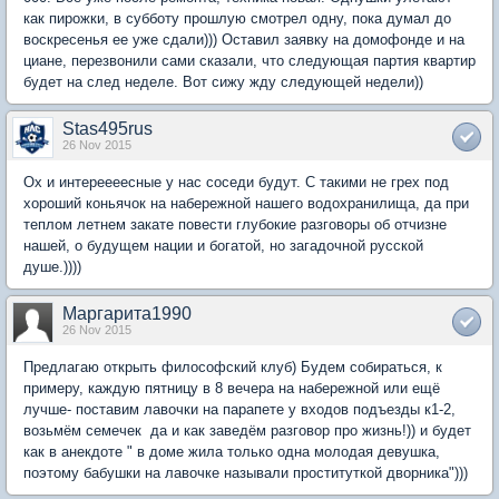
как пирожки, в субботу прошлую смотрел одну, пока думал до
воскресенья ее уже сдали))) Оставил заявку на домофонде и на
циане, перезвонили сами сказали, что следующая партия квартир
будет на след неделе. Вот сижу жду следующей недели))
Stas495rus
26 Nov 2015
Ох и интереееесные у нас соседи будут. С такими не грех под
хороший коньячок на набережной нашего водохранилища, да при
теплом летнем закате повести глубокие разговоры об отчизне
нашей, о будущем нации и богатой, но загадочной русской
душе.))))
Маргарита1990
26 Nov 2015
Предлагаю открыть философский клуб) Будем собираться, к
примеру, каждую пятницу в 8 вечера на набережной или ещё
лучше- поставим лавочки на парапете у входов подъезды к1-2,
возьмём семечек да и как заведём разговор про жизнь!)) и будет
как в анекдоте " в доме жила только одна молодая девушка,
поэтому бабушки на лавочке называли проституткой дворника")))