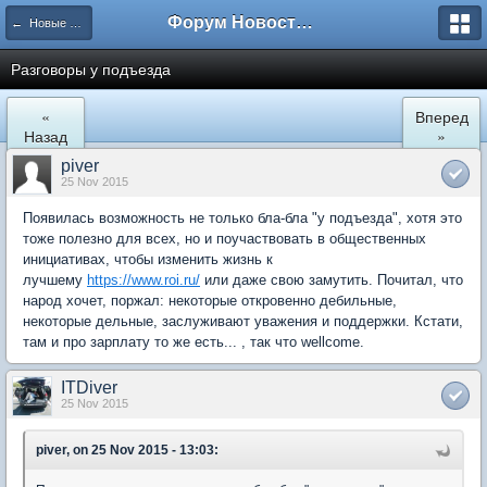
Форум Новостройки
← Новые Водники
Разговоры у подъезда
«
Вперед
Назад
»
piver
25 Nov 2015
Появилась возможность не только бла-бла "у подъезда", хотя это
тоже полезно для всех, но и поучаствовать в общественных
инициативах, чтобы изменить жизнь к
лучшему
https://www.roi.ru/
или даже свою замутить. Почитал, что
народ хочет, поржал: некоторые откровенно дебильные,
некоторые дельные, заслуживают уважения и поддержки. Кстати,
там и про зарплату то же есть... , так что wellcome.
ITDiver
25 Nov 2015
piver, on 25 Nov 2015 - 13:03: