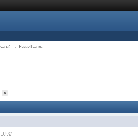
рудный
→
Новые Водники
»
- 19:32