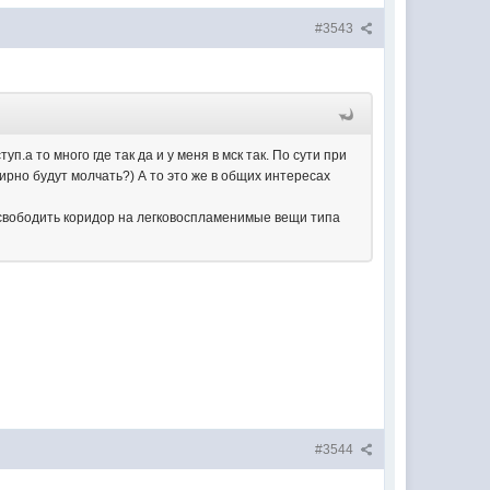
#3543
.а то много где так да и у меня в мск так. По сути при
ирно будут молчать?) А то это же в общих интересах
освободить коридор на легковоспламенимые вещи типа
#3544