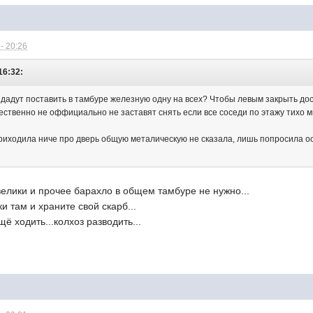
- 20:26
16:32:
дадут поставить в тамбуре железную одну на всех? Чтобы левым закрыть доступ
ественно не оффициально не заставят снять если все соседи по этажу тихо м
риходила ниче про дверь общую металическую не сказала, лишь попросила 
велики и прочее барахло в общем тамбуре не нужно...
и там и храните свой скарб...
щё ходить...колхоз разводить...