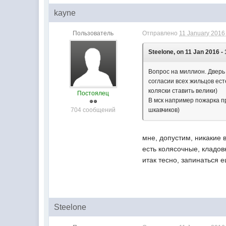
kayne
Пользователь
Отправлено
11 January 2016 
Steelone, on 11 Jan 2016 - 
Вопрос на миллион. Дверь 
согласии всех жильцов ест
коляски ставить велики)
Постоялец
В мск например пожарка п
704 сообщений
шкавчиков)
мне, допустим, никакие 
есть колясочные, кладовк
итак тесно, запинаться е
Steelone