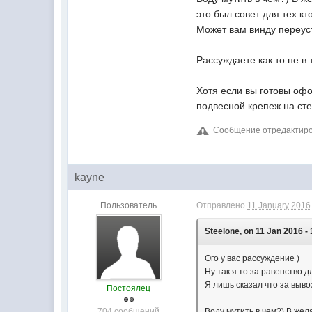
это был совет для тех к
Может вам винду переус
Рассуждаете как то не в 
Хотя если вы готовы офо
подвесной крепеж на сте
Сообщение отредактирова
kayne
Пользователь
Отправлено
11 January 2016 
Steelone, on 11 Jan 2016 - 
Ого у вас рассуждение )
Ну так я то за равенство д
Я лишь сказал что за выво
Постоялец
704 сообщений
Воду мутить в чем?) В жел