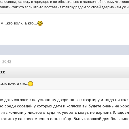
елосипед, каляску в коридоре и не обязательно в колясочной потому что кол
вить) так что если кто-то поставяит коляску рядом со своей дверью - вы уж 
...кто волк, а кто...
- 20:42
:33:
кто волк, а кто...
 дать согласие на установку двери на все квартиру и тогда ни коля
но среди соседей у которых дети и коляски вы будете очень не хо
ть коляски у лифтов откуда их упереть могут, не вариант. Кладовк
 так что у вас несомненно есть выбор. Быть какашкой для большинс