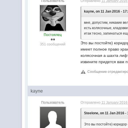
Пользователь
Отправлено
11 January 2016 
kayne, on 11 Jan 2016 - 17
мне, допустим, никакие ве
есть колясочные, кладовки 
итак тесно, запинаться ещё
Постоялец
Это вы постойте) корид
351 сообщений
имеет полное право хран
колясочная а шахта лифт
извините придется вам 
Сообщение отредактирова
kayne
Пользователь
Отправлено
11 January 2016 
Steelone, on 11 Jan 2016 - 
Это вы постойте) коридор