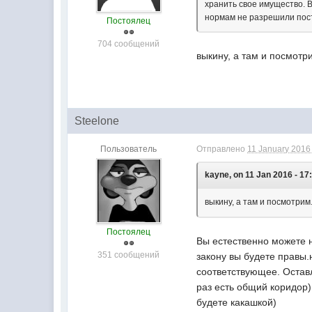
хранить свое имущество. В
нормам не разрешили поста
Постоялец
704 сообщений
выкину, а там и посмотрим
Steelone
Пользователь
Отправлено
11 January 2016 
kayne, on 11 Jan 2016 - 17
выкину, а там и посмотрим...
Постоялец
Вы естественно можете не
351 сообщений
закону вы будете правы.
соответствующее. Оставля
раз есть общий коридор)
будете какашкой)