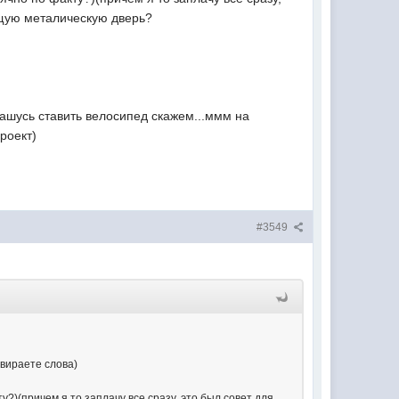
общую металическую дверь?
лашусь ставить велосипед скажем...ммм на
роект)
#3549
евираете слова)
у?)(причем я то заплачу все сразу, это был совет для