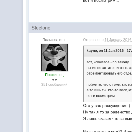
вот и посмотрим...
Steelone
Пользователь
Отправлено
11 January 2016 
kayne, on 11 Jan 2016 - 17
вот, ключевое - по закону...
вы же не хотите платить за
отремонтировать его отдел
Постоялец
351 сообщений
поймите, что с теми, кто 
а то ишь ты, кто-то волк, кт
вот и посмотрим...
Ого у вас рассуждение )
Ну так я то за равенство
Я лишь сказал что за вы
Воду мутить в чем?) В ж