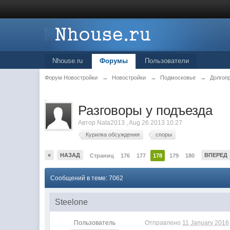
Nhouse.ru
Форумы
Пользователи
Форум Новостройки
→
Новостройки
→
Подмосковье
→
Долгоп
.
Разговоры у подъезда
Автор
Nata2013
,
Aug 26 2013 10:27
Курилка обсуждения
споры
«
НАЗАД
ВПЕРЕД
Страниц
176
177
178
179
180
Сообщений в теме: 7062
Steelone
Пользователь
Отправлено
11 January 2016 