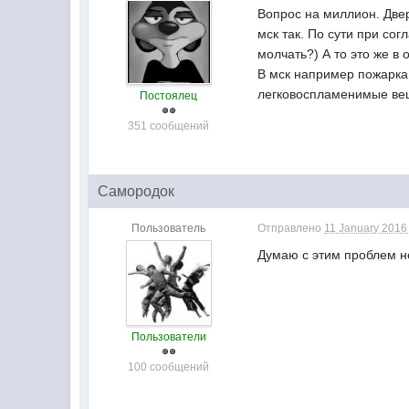
Вопрос на миллион. Двер
мск так. По сути при со
молчать?) А то это же в
В мск например пожарка
легковоспламенимые вещ
Постоялец
351 сообщений
Самородок
Пользователь
Отправлено
11 January 2016 
Думаю с этим проблем не 
Пользователи
100 сообщений