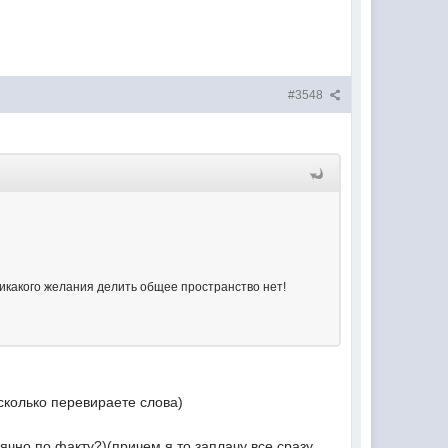
#3548
никакого желания делить общее пространство нет!
сколько перевираете слова)
ячно по факту?)(причем я то заплачу все сразу,