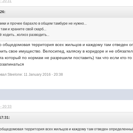
- 20:31
:26:
лики и прочее барахло в общем тамбуре не нужно...
там и храните свой скарб...
 ходить...колхоз разводить...
ор общедомовая территория всех жильцов и каждому там отведен о
ить свое имущество. Велосипед, каляску в коридоре и не обязател
а который по нормам не разрешили поставить) так что если кто-то 
позапинаться
л Steelone: 11 January 2016 - 20:38
- 20:33
17:31:
 общедомовая территория всех жильцов и каждому там отведен определенны