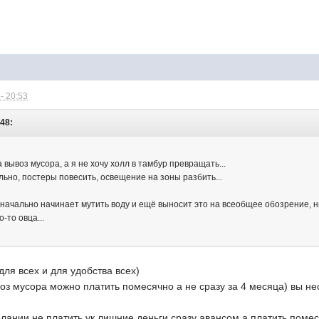
- 20:53
:48:
 вывоз мусора, а я не хочу холл в тамбур превращать...
ьно, постеры повесить, освещение на зоны разбить...
изначально начинает мутить воду и ещё выносит это на всеобщее обозрение, 
о-то овца...
 для всех и для удобства всех)
воз мусора можно платить помесячно а не сразу за 4 месяца) вы не
елании не платить ук лишние деньги сразу авансом а платить помес