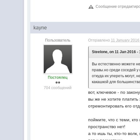
Сообщение отредактирова
kayne
Пользователь
Отправлено
11 January 2016 
Steelone, on 11 Jan 2016 - 
Вы естественно можете не 
правы.но среди соседей у 
откуда их упереть могут, н
Постоялец
какашкой для большинства
704 сообщений
вот, ключевое - по закону.
вы же не хотите платить 
отремонтировать его отд
поймите, что с теми, кт
пространство нет!
а то ишь ты, кто-то волк, 