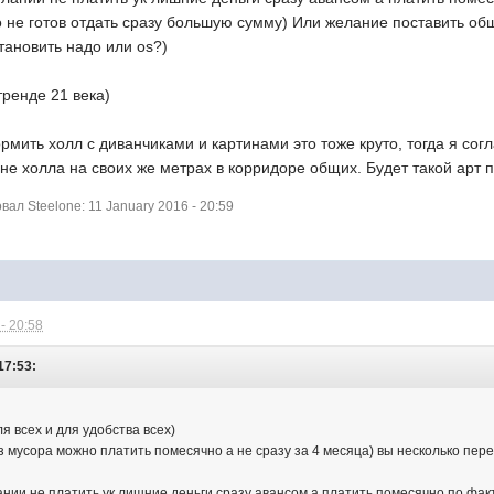
то не готов отдать сразу большую сумму) Или желание поставить 
тановить надо или os?)
тренде 21 века)
рмить холл с диванчиками и картинами это тоже круто, тогда я сог
не холла на своих же метрах в корридоре общих. Будет такой арт п
л Steelone: 11 January 2016 - 20:59
- 20:58
17:53:
ля всех и для удобства всех)
з мусора можно платить помесячно а не сразу за 4 месяца) вы несколько пер
ании не платить ук лишние деньги сразу авансом а платить помесячно по факт