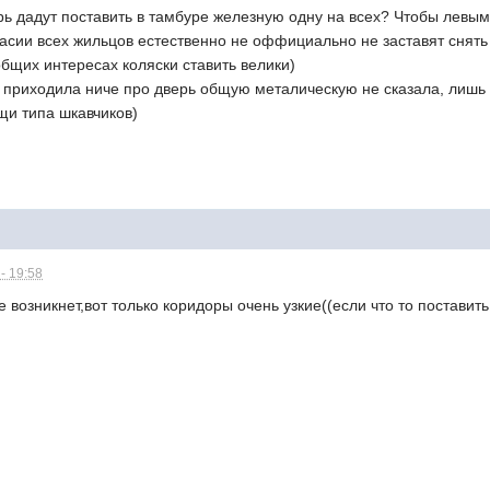
ь дадут поставить в тамбуре железную одну на всех? Чтобы левым з
гласии всех жильцов естественно не оффициально не заставят снять
 общих интересах коляски ставить велики)
 приходила ниче про дверь общую металическую не сказала, лишь
и типа шкавчиков)
- 19:58
возникнет,вот только коридоры очень узкие((если что то поставить