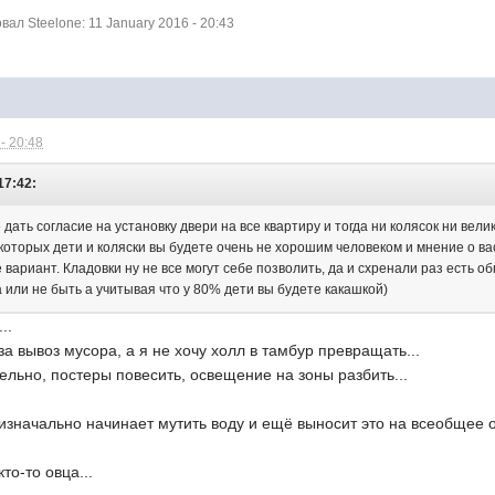
л Steelone: 11 January 2016 - 20:43
- 20:48
17:42:
дать согласие на установку двери на все квартиру и тогда ни колясок ни велик
которых дети и коляски вы будете очень не хорошим человеком и мнение о в
е вариант. Кладовки ну не все могут себе позволить, да и схренали раз есть 
 или не быть а учитывая что у 80% дети вы будете какашкой)
..
за вывоз мусора, а я не хочу холл в тамбур превращать...
ельно, постеры повесить, освещение на зоны разбить...
о изначально начинает мутить воду и ещё выносит это на всеобщее
кто-то овца...