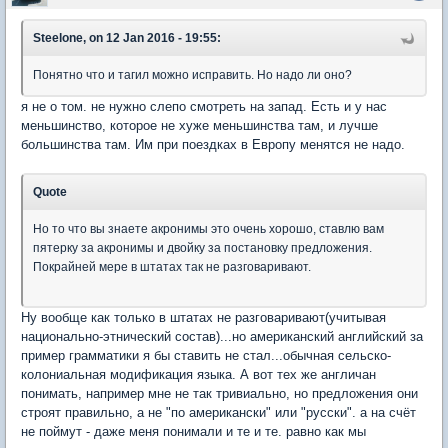
Steelone, on 12 Jan 2016 - 19:55:
Понятно что и тагил можно исправить. Но надо ли оно?
я не о том. не нужно слепо смотреть на запад. Есть и у нас
меньшинство, которое не хуже меньшинства там, и лучше
большинства там. Им при поездках в Европу менятся не надо.
Quote
Но то что вы знаете акронимы это очень хорошо, ставлю вам
пятерку за акронимы и двойку за постановку предложения.
Покрайней мере в штатах так не разговаривают.
Ну вообще как только в штатах не разговаривают(учитывая
национально-этнический состав)...но американский английский за
пример грамматики я бы ставить не стал...обычная сельско-
колониальная модификация языка. А вот тех же англичан
понимать, например мне не так тривиально, но предложения они
строят правильно, а не "по американски" или "русски". а на счёт
не поймут - даже меня понимали и те и те. равно как мы