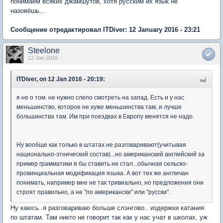
понимаем всяких джамшутов, хотя русским их язык не
назовёшь...
Сообщение отредактировал ITDiver: 12 January 2016 - 23:21
Steelone
12 Jan 2016
ITDiver, on 12 Jan 2016 - 20:19:
я не о том. не нужно слепо смотреть на запад. Есть и у нас
меньшинство, которое не хуже меньшинства там, и лучше
большинства там. Им при поездках в Европу менятся не надо.
Ну вообще как только в штатах не разговаривают(учитывая
национально-этнический состав)...но американский английский за
пример грамматики я бы ставить не стал...обычная сельско-
провинциальная модификация языка. А вот тех же англичан
понимать, например мне не так тривиально, но предложения они
строят правильно, а не "по американски" или "русски".
Ну каюсь..я разговариваю больше слэнгово.. издержки катания
по штатам. Там никто не говорит так как у нас учат в школах, уж