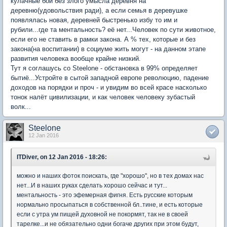
кулачные бои без злого умысла деревня на
деревню(удовольствия ради), а если семья в деревушке
появлялась новая, деревней быстренько избу то им и
рубили...где та ментальность? её нет...Человек по сути животное,
если его не ставить в рамки закона. А % тех, которые и без
закона(на воспитании) в социуме жить могут - на данном этапе
развития человека вообще крайне низкий.
Тут я соглашусь со Steelone - обстановка в 99% определяет
бытиё...Устройте в сытой западной европе революцию, падение
доходов на порядки и проч - и увидим во всей красе насколько
тонок налёт цивилизации, и как человек человеку зубастый
волк...
Steelone
12 Jan 2016
ITDiver, on 12 Jan 2016 - 18:26:
можно и наших фоток поискать, где "хорошо", но в тех домах нас
нет...И в наших руках сделать хорошо сейчас и тут...
ментальность - это эфемерная фигня. Есть русские которым
нормально просыпаться в собственной бл..тине, и есть которые
если с утра ум пищей духовной не покормят, так не в своей
тарелке...и не обязательно одни богаче других при этом будут,