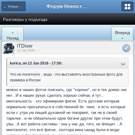
Форум Новостройки
← Новые Водники
Разговоры у подъезда
«
Вперед
Назад
»
ITDiver
12 Jan 2016
korica, on 12 Jan 2016 - 17:56:
Что не понятного ...вода - это выставлять иностранные фото для
примера в России
можно и наших фоток поискать, где "хорошо", но в тех домах нас
нет...И в наших руках сделать хорошо сейчас и тут...
ментальность - это эфемерная фигня. Есть русские которым
нормально просыпаться в собственной бл..тине, и есть которые
если с утра ум пищей духовной не покормят, так не в своей
тарелке...и не обязательно одни богаче других при этом будут,
увы...А вот работа системы - она у нас да, того, не блещет....А
менталитет, это всё фигня...полтора века назад были в моде