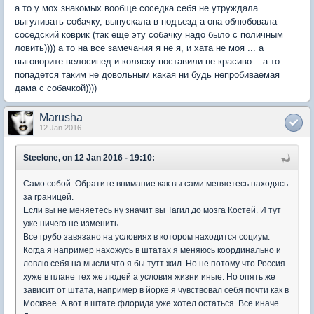
а то у мох знакомых вообще соседка себя не утруждала
выгуливать собачку, выпускала в подъезд а она облюбовала
соседский коврик (так еще эту собачку надо было с поличным
ловить)))) а то на все замечания я не я, и хата не моя ... а
выговорите велосипед и коляску поставили не красиво... а то
попадется таким не довольным какая ни будь непробиваемая
дама с собачкой))))
Marusha
12 Jan 2016
Steelone, on 12 Jan 2016 - 19:10:
Само собой. Обратите внимание как вы сами меняетесь находясь
за границей.
Если вы не меняетесь ну значит вы Тагил до мозга Костей. И тут
уже ничего не изменить
Все грубо завязано на условиях в котором находится социум.
Когда я например нахожусь в штатах я меняюсь координально и
ловлю себя на мысли что я бы тутт жил. Но не потому что Россия
хуже в плане тех же людей а условия жизни иные. Но опять же
зависит от штата, например в йорке я чувствовал себя почти как в
Москвее. А вот в штате флорида уже хотел остаться. Все иначе.