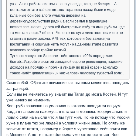
увы...А вот работа системы - она у нас да, того, не блещет....А
менталитет, это всё фигня...полтора века назад были в моде
кулачные бои без злого умысла деревня на
деревню(удовольствия ради), а если семья в деревушке
появлялась новая, деревней быстренько избу то им и рубили...где
та ментальность? её нет...Человек по сути животное, если его не
ставить в рамки закона. А % тех, которые и без закона(на
воспитании) в социуме жить могут - на данном этапе развития
человека вообще крайне низкий.
Тут я соглашусь со Steelone - обстановка в 99% определяет
бытиё...Устройте в сытой западной европе революцию, падение
доходов на порядки и проч - и увидим во всей красе насколько
тонок налёт цивилизации, и как человек человеку зубастый волк...
Само собой. Обратите внимание как вы сами меняетесь находясь
за границей.
Если вы не меняетесь ну значит вы Тагил до мозга Костей. И тут
уже ничего не изменить
Все грубо завязано на условиях в котором находится социум.
Когда я например нахожусь в штатах я меняюсь координально и
ловлю себя на мысли что я бы тутт жил. Но не потому что Россия
хуже в плане тех же людей а условия жизни иные. Но опять же
зависит от штата, например в йорке я чувствовал себя почти как
в Москвее. А вот в штате флорида уже хотел остаться. Все