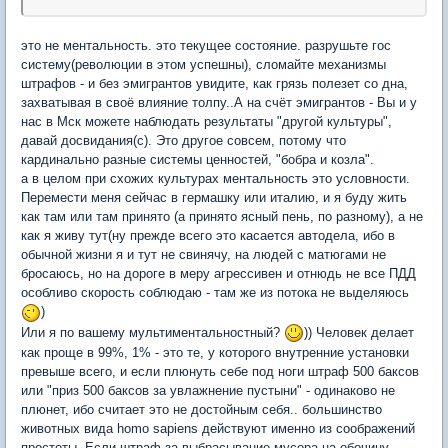
это не ментальность. это текущее состояние. разрушьте гос
систему(революции в этом успешны), сломайте механизмы
штрафов - и без эмигрантов увидите, как грязь полезет со дна,
захватывая в своё влияние толпу..А на счёт эмигрантов - Вы и у
нас в Мск можете наблюдать результаты "другой культуры",
давай досвидания(с). Это другое совсем, потому что
кардинально разные системы ценностей, "бобра и козла".
а в целом при схожих культурах ментальность это условности.
Перемести меня сейчас в гермашку или италию, и я буду жить
как там или там принято (а принято ясный пень, по разному), а не
как я живу тут(ну прежде всего это касается автодела, ибо в
обычной жизни я и тут не свинячу, на людей с матюгами не
бросаюсь, но на дороге в меру агрессивен и отнюдь не все ПДД
особливо скорость соблюдаю - там же из потока не выделяюсь
)
Или я по вашему мультиментальностный?
)) Человек делает
как проще в 99%, 1% - это те, у которого внутренние установки
превыше всего, и если плюнуть себе под ноги штраф 500 баксов
или "приз 500 баксов за увлажнение пустыни" - одинаково не
плюнет, ибо считает это не достойным себя.. большинство
животных вида homo sapiens действуют именно из соображений
простоты. Если штраф за выбрасывание мусора на обочину