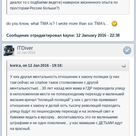
диалог то с под8аёми ведете) наверное жизненного опыта по
просторам России больше?)
do you know, what TMA is? I wrote more than six TMA's...
Сообщение отредактировал kayne: 12 January 2016 - 22:38
ITDiver
12 Jan 2016
korica, on 12 Jan 2016 - 19:16:
У них другая ментальность отношение к закону полиции (у них
там сейчас не слабое такое столкновение с другой
ментальностью) ...30 лет назад моя мама в ГДР переходила улицу
в неположенном месте не попешеходному переходу и маленький
мальчик кричал "полицай-полицай" у них с детства прививают
отношение к закону и делай хоть тысячу революций перходить
улицу будут по пешеходному переходу и на зеленый свет и
бумажки кидать в мусорку... воспитывалось это не маленькими
штрафами и не одно поколение... у нас мамашки с ДЕТЬМИ идут
на красный.