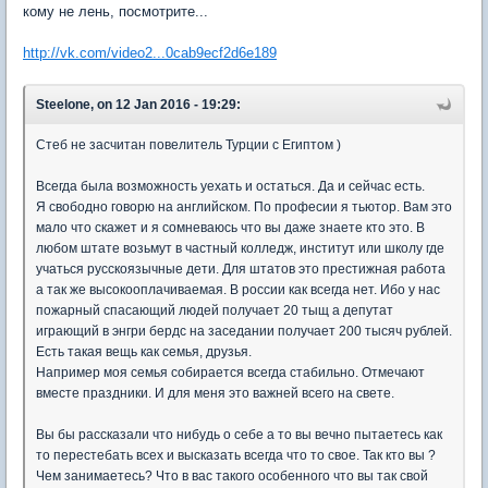
кому не лень, посмотрите...
http://vk.com/video2...0cab9ecf2d6e189
Steelone, on 12 Jan 2016 - 19:29:
Стеб не засчитан повелитель Турции с Египтом )
Всегда была возможность уехать и остаться. Да и сейчас есть.
Я свободно говорю на английском. По професии я тьютор. Вам это
мало что скажет и я сомневаюсь что вы даже знаете кто это. В
любом штате возьмут в частный колледж, институт или школу где
учаться русскоязычные дети. Для штатов это престижная работа
а так же высокооплачиваемая. В россии как всегда нет. Ибо у нас
пожарный спасающий людей получает 20 тыщ а депутат
играющий в энгри бердс на заседании получает 200 тысяч рублей.
Есть такая вещь как семья, друзья.
Например моя семья собирается всегда стабильно. Отмечают
вместе праздники. И для меня это важней всего на свете.
Вы бы рассказали что нибудь о себе а то вы вечно пытаетесь как
то перестебать всех и высказать всегда что то свое. Так кто вы ?
Чем занимаетесь? Что в вас такого особенного что вы так свой