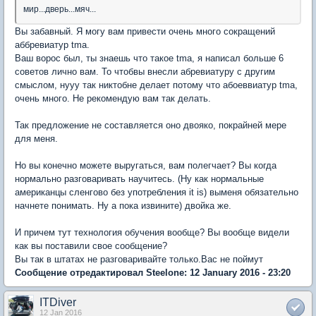
мир...дверь...мяч...
Вы забавный. Я могу вам привести очень много сокращений
аббревиатур tma.
Ваш ворос был, ты знаешь что такое tma, я написал больше 6
советов лично вам. То чтобвы внесли абревиатуру с другим
смыслом, нууу так никтобне делает потому что абоеввиатур tma,
очень много. Не рекомендую вам так делать.
Так предложение не составляется оно двояко, покрайней мере
для меня.
Но вы конечно можете выругаться, вам полегчает? Вы когда
нормально разговаривать научитесь. (Ну как нормальные
американцы сленгово без употребления it is) выменя обязательно
начнете понимать. Ну а пока извините) двойка же.
И причем тут технология обучения вообще? Вы вообще видели
как вы поставили свое сообщение?
Вы так в штатах не разговаривайте только.Вас не поймут
Сообщение отредактировал Steelone: 12 January 2016 - 23:20
ITDiver
12 Jan 2016