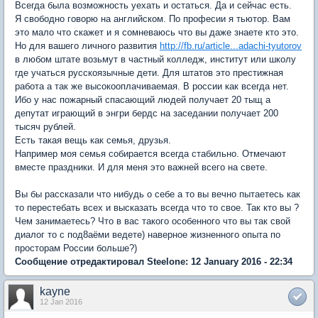
Всегда была возможность уехать и остаться. Да и сейчас есть.
Я свободно говорю на английском. По професии я тьютор. Вам
это мало что скажет и я сомневаюсь что вы даже знаете кто это.
Но для вашего личного развития
http://fb.ru/article...adachi-tyutorov
в любом штате возьмут в частный колледж, институт или школу
где учаться русскоязычные дети. Для штатов это престижная
работа а так же высокооплачиваемая. В россии как всегда нет.
Ибо у нас пожарный спасающий людей получает 20 тыщ а
депутат играющий в энгри бердс на заседании получает 200
тысяч рублей.
Есть такая вещь как семья, друзья.
Например моя семья собирается всегда стабильно. Отмечают
вместе праздники. И для меня это важней всего на свете.
Вы бы рассказали что нибудь о себе а то вы вечно пытаетесь как
то перестебать всех и высказать всегда что то свое. Так кто вы ?
Чем занимаетесь? Что в вас такого особенного что вы так свой
диалог то с под8аёми ведете) наверное жизненного опыта по
просторам России больше?)
Сообщение отредактировал Steelone: 12 January 2016 - 22:34
kayne
12 Jan 2016