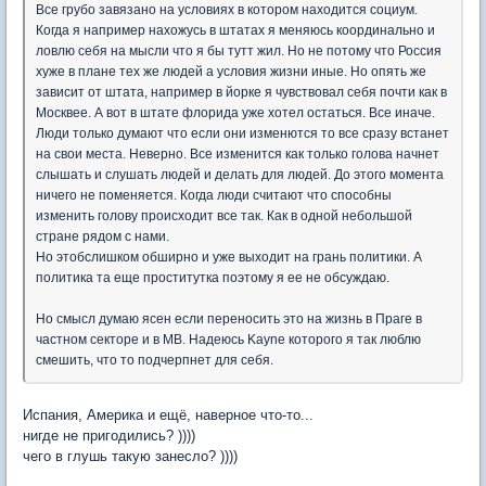
Все грубо завязано на условиях в котором находится социум.
Когда я например нахожусь в штатах я меняюсь координально и
ловлю себя на мысли что я бы тутт жил. Но не потому что Россия
хуже в плане тех же людей а условия жизни иные. Но опять же
зависит от штата, например в йорке я чувствовал себя почти как в
Москвее. А вот в штате флорида уже хотел остаться. Все иначе.
Люди только думают что если они изменются то все сразу встанет
на свои места. Неверно. Все изменится как только голова начнет
слышать и слушать людей и делать для людей. До этого момента
ничего не поменяется. Когда люди считают что способны
изменить голову происходит все так. Как в одной небольшой
стране рядом с нами.
Но этобслишком обширно и уже выходит на грань политики. А
политика та еще проститутка поэтому я ее не обсуждаю.
Но смысл думаю ясен если переносить это на жизнь в Праге в
частном секторе и в МВ. Надеюсь Kayne которого я так люблю
смешить, что то подчерпнет для себя.
Испания, Америка и ещё, наверное что-то...
нигде не пригодились? ))))
чего в глушь такую занесло? ))))