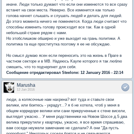
иначе. Люди только думают что если они изменются то все сразу
встанет на свои места. Неверно. Все изменится как только
голова начнет слышать и слушать людей и делать для людей.
До этого момента ничего не поменяется. Когда люди считают что
способны изменить голову происходит все так. Как в одной
небольшой стране рядом с нами.
Но этобслишком обширно и уже выходит на грань политики. А
политика та еще проститутка поэтому я ее не обсуждаю.
Но смысл думаю ясен если переносить это на жизнь в Праге в
частном секторе и в МВ. Надеюсь Kayne которого я так люблю
смешить, что то подчерпнет для себя.
Сообщение отредактировал Steelone: 12 January 2016 - 22:14
Marusha
12 Jan 2016
люди, а колясочные нам нахрена? вот туда и ставьте свои
велики, или боитесь - украдут...? я б не хотела, чтоб у меня в
общем корридоре велики или сани прикрученные к стене висели,
выглядит ужасно... У меня родственники на Новом Шоссе д.5 два
велика прикрутили у квартиры, ужасно, я все время спрашиваю,
вам соседи неужели замечание не сделали? А они "Да пусть
попробуют." Некоторых соседи боятся и не связываются.