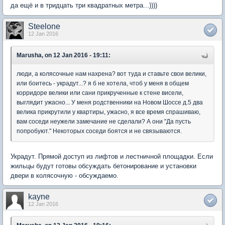
да ещё и в тридцать три квадратных метра...))))
Steelone
12 Jan 2016
Marusha, on 12 Jan 2016 - 19:11:
люди, а колясочные нам нахрена? вот туда и ставьте свои велики,
или боитесь - украдут...? я б не хотела, чтоб у меня в общем
корридоре велики или сани прикрученные к стене висели,
выглядит ужасно... У меня родственники на Новом Шоссе д.5 два
велика прикрутили у квартиры, ужасно, я все время спрашиваю,
вам соседи неужели замечание не сделали? А они "Да пусть
попробуют." Некоторых соседи боятся и не связываются.
Украдут. Прямой доступ из лифтов и лестничной площадки. Если
жильцы будут готовы обсуждать бетонирование и установки
двери в колясочную - обсуждаемо.
kayne
12 Jan 2016