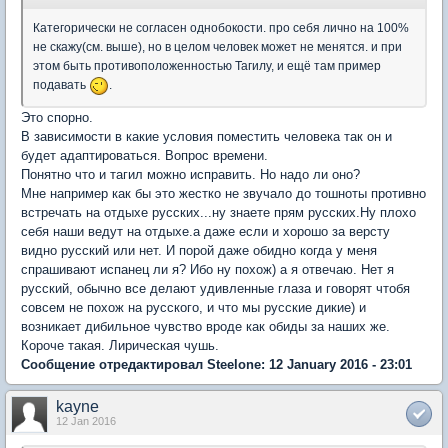
Категорически не согласен однобокости. про себя лично на 100%
не скажу(см. выше), но в целом человек может не менятся. и при
этом быть противоположенностью Тагилу, и ещё там пример
подавать
.
Это спорно.
В зависимости в какие условия поместить человека так он и
будет адаптироваться. Вопрос времени.
Понятно что и тагил можно исправить. Но надо ли оно?
Мне например как бы это жестко не звучало до тошноты противно
встречать на отдыхе русских...ну знаете прям русских.Ну плохо
себя наши ведут на отдыхе.а даже если и хорошо за версту
видно русский или нет. И порой даже обидно когда у меня
спрашивают испанец ли я? Ибо ну похож) а я отвечаю. Нет я
русский, обычно все делают удивленные глаза и говорят чтобя
совсем не похож на русского, и что мы русские дикие) и
возникает дибильное чувство вроде как обиды за наших же.
Короче такая. Лирическая чушь.
Сообщение отредактировал Steelone: 12 January 2016 - 23:01
kayne
12 Jan 2016