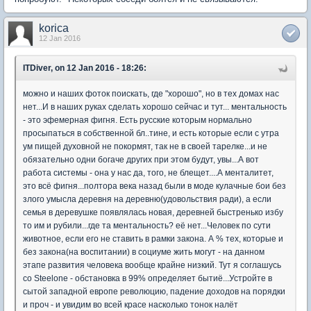
korica
12 Jan 2016
ITDiver, on 12 Jan 2016 - 18:26:
можно и наших фоток поискать, где "хорошо", но в тех домах нас
нет...И в наших руках сделать хорошо сейчас и тут... ментальность
- это эфемерная фигня. Есть русские которым нормально
просыпаться в собственной бл..тине, и есть которые если с утра
ум пищей духовной не покормят, так не в своей тарелке...и не
обязательно одни богаче других при этом будут, увы...А вот
работа системы - она у нас да, того, не блещет....А менталитет,
это всё фигня...полтора века назад были в моде кулачные бои без
злого умысла деревня на деревню(удовольствия ради), а если
семья в деревушке появлялась новая, деревней быстренько избу
то им и рубили...где та ментальность? её нет...Человек по сути
животное, если его не ставить в рамки закона. А % тех, которые и
без закона(на воспитании) в социуме жить могут - на данном
этапе развития человека вообще крайне низкий. Тут я соглашусь
со Steelone - обстановка в 99% определяет бытиё...Устройте в
сытой западной европе революцию, падение доходов на порядки
и проч - и увидим во всей красе насколько тонок налёт