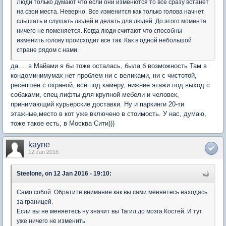
Люди только думают что если они изменются то все сразу встанет
на свои места. Неверно. Все изменится как только голова начнет
слышать и слушать людей и делать для людей. До этого момента
ничего не поменяется. Когда люди считают что способны
изменить голову происходит все так. Как в одной небольшой
стране рядом с нами.
да.... в Майами я бы тоже осталась, была б возможность Там в
кондоминимумах нет проблем ни с великами, ни с чистотой,
ресепшен с охраной, все под камеру, нижние этажи под выход с
собаками, спец лифты для крупной мебели и человек,
принимающий курьерские доставки. Ну и паркинги 20-ти
этажные,место в кот уже включено в стоимость. У нас, думаю,
тоже такое есть, в Москва Сити)))
kayne
12 Jan 2016
Steelone, on 12 Jan 2016 - 19:10:
Само собой. Обратите внимание как вы сами меняетесь находясь
за границей.
Если вы не меняетесь ну значит вы Тагил до мозга Костей. И тут
уже ничего не изменить