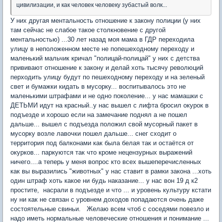
цивилизации, и как человек человеку зубастый волк...
У них другая ментальность отношение к закону полиции (у них
там сейчас не слабое такое столкновение с другой
ментальностью) ...30 лет назад моя мама в ГДР переходила
улицу в неположенном месте не попешеходному переходу и
маленький мальчик кричал "полицай-полицай" у них с детства
прививают отношение к закону и делай хоть тысячу революций
перходить улицу будут по пешеходному переходу и на зеленый
свет и бумажки кидать в мусорку... воспитывалось это не
маленькими штрафами и не одно поколение... у нас мамашки с
ДЕТЬМИ идут на красный..у нас вышел с лифта бросил окурок в
подъезде и хорошо если на замечание поднял а не пошел
дальше... вышел с подъезда положил свой мусорный пакет в
мусорку возле лавочки пошел дальше... снег сходит о
территория под балконами как была белая так и остаётся от
окурков... паркуются так что кроме нецензурных выражений
ничего....а теперь у меня вопрос кто всех вышеперечисленных
как вы выразились "животных" у нас ставит в рамки закона ...хоть
один штраф хоть какое ни будь наказание... у нас вон 19 д к2
простите, насрали в подъезде и что ... и уровень культуру кстати
ну ни как не связан с уровнем доходов попадаются очень даже
состоятельные свиньи. Желаю всем чтоб с соседями повезло и
надо иметь нормальные человеческие отношения и понимание ...