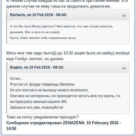
В любом случае каждый из нас останется при своем мнении. И в
данном случае не вижу смысла продолжать демагогию.
Barbaris, on 10 Feb 2016 - 08:40:
А что Вы так в Метро рветесь? Мне кажется, что там только алкоголь
дешевле. Или я чего-то не знаю))
Бухта, Окей -вполне себе нормальные цены.
Мясо мне там надо было))) до 10.02 акция была на шейку) вообще
еще Глобус неплох, но далеко.
Bugins, on 10 Feb 2016 - 08:42:
Устал...
Я устал от флуда товарища Steelone.
Из его постов я не выношу ничего полезного.
Они мне не интересны, но приходится читать всю эту ересь, т.к.
интересуюсь жизнью нашего ЖК.
Забаньте его уже, пожалуйста!
Тоже на почту уведомлялки приходят?
Сообщение отредактировал ZENAZENA: 10 February 2016 -
14:50