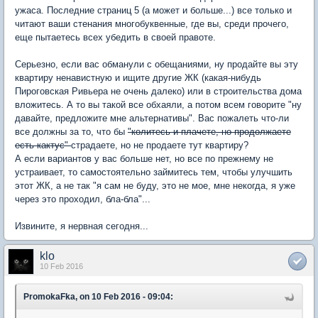
ужаса. Последние страниц 5 (а может и больше...) все только и
читают ваши стенания многобуквенные, где вы, среди прочего,
еще пытаетесь всех убедить в своей правоте.
Серьезно, если вас обманули с обещаниями, ну продайте вы эту
квартиру ненавистную и ищите другие ЖК (какая-нибудь
Пироговская Ривьера не очень далеко) или в строительства дома
вложитесь. А то вы такой все обхаяли, а потом всем говорите "ну
давайте, предложите мне альтернативы". Вас пожалеть что-ли
все должны за то, что бы
"колитесь и плачете, но продолжаете
есть кактус"
страдаете, но не продаете тут квартиру?
А если вариантов у вас больше нет, но все по прежнему не
устраивает, то самостоятельно займитесь тем, чтобы улучшить
этот ЖК, а не так "я сам не буду, это не мое, мне некогда, я уже
через это проходил, бла-бла"...
Извините, я нервная сегодня...
klo
10 Feb 2016
PromokaFka, on 10 Feb 2016 - 09:04: