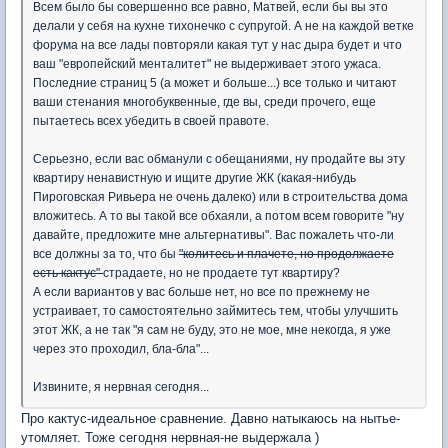
Всем было бы совершенно все равно, Матвей, если бы вы это
делали у себя на кухне тихонечко с супругой. А не на каждой ветке
форума на все лады повторяли какая тут у нас дыра будет и что
ваш "европейский менталитет" не выдерживает этого ужаса.
Последние страниц 5 (а может и больше...) все только и читают
ваши стенания многобуквенные, где вы, среди прочего, еще
пытаетесь всех убедить в своей правоте.
Серьезно, если вас обманули с обещаниями, ну продайте вы эту
квартиру ненавистную и ищите другие ЖК (какая-нибудь
Пироговская Ривьера не очень далеко) или в строительства дома
вложитесь. А то вы такой все обхаяли, а потом всем говорите "ну
давайте, предложите мне альтернативы". Вас пожалеть что-ли
все должны за то, что бы
"колитесь и плачете, но продолжаете
есть кактус"
страдаете, но не продаете тут квартиру?
А если вариантов у вас больше нет, но все по прежнему не
устраивает, то самостоятельно займитесь тем, чтобы улучшить
этот ЖК, а не так "я сам не буду, это не мое, мне некогда, я уже
через это проходил, бла-бла"...
Извините, я нервная сегодня...
Про кактус-идеальное сравнение. Давно натыкаюсь на нытье-
утомляет. Тоже сегодня нервная-не выдержала )