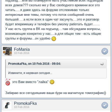
подъезд....или вы планируете быть участником всех подъездов
всех домов??? сколько же у Вас свободного времени все это
читать.....я даже здесь на форуме отслеживаю только
интересные мне темы, потому что поток сообщений очень
большой.....а если всех в один чат засунуть....это и разговор
будет вперемешку и телефон без умолку работать будет.......
У нас есть группа в ВК на подъезд....там обсуждаем вопросы,
возникающие конкретно у нас....а для общих тем - есть общие
группы и форумы...оч удобно
FoMania
10 Feb 2016
PromokaFka, on 10 Feb 2016 - 09:04:
Извините, я нервная сегодня...
это Вам вместо "лайка"
Забираю все сегодняшние ваши бури на магнитную томографию))
PromokaFka
10 Feb 2016