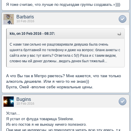
Я тоже считаю, что лучше по подъездам группы создавать.=))))
Barbaris
10 Feb 2016
klo, on 10 Feb 2016 - 08:37:
С нами там сильно не ращговаривали девушка была очень
щанята брлтавней по телефону и даже на вопрос: бланк анкеты с
сайта или у вас тут взять? Ответила с 5(!) Раза и с таким видом,
словно мы ей денег должны...видать денек был тяжелый...
А что Вы так в Метро рветесь? Мне кажется, что там только
алкоголь дешевле. Или я чего-то не знаю))
Бухта, Окей -вполне себе нормальные цены.
Bugins
10 Feb 2016
Устал...
Я устал от флуда товарища Steelone.
Из его постов я не выношу ничего полезного.
Они мне не интересны, но приходится читать всю эту ересь, т.к.