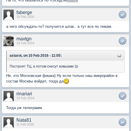
На то, что оказалось по -соседски)))))))))
faberge
10 Feb 2016
а чего обсуждать-то? получится шлак.. а тут все по темам.
maxtgn
10 Feb 2016
astarot, on 10 Feb 2016 - 11:05:
Построят ТЦ, а потом снесут ковшами )))
Не, это Московская фишка) Ну если только наш микрорайон в
состав Москвы войдет, тогда да
rinariari
10 Feb 2016
Тогда уж телеграмм.
Nata81
11 Feb 2016