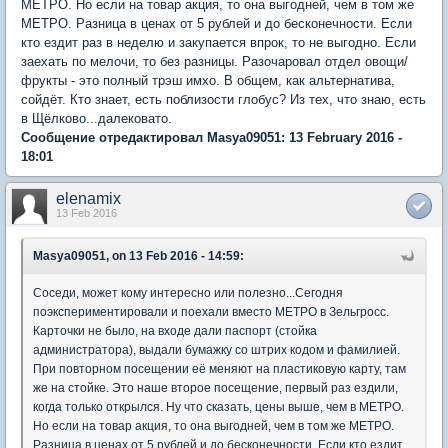
МЕТРО. Но если на товар акция, то она выгодней, чем в том же
МЕТРО. Разница в ценах от 5 рублей и до бесконечности. Если
кто ездит раз в неделю и закупается впрок, то не выгодно. Если
заехать по мелочи, то без разницы. Разочаровал отдел овощи/
фрукты - это полный трэш имхо. В общем, как альтернатива,
сойдёт. Кто знает, есть поблизости глобус? Из тех, что знаю, есть
в Щёлково...далековато.
Сообщение отредактировал Masya09051: 13 February 2016 -
18:01
elenamix
13 Feb 2016
Masya09051, on 13 Feb 2016 - 14:59:
Соседи, может кому интересно или полезно...Сегодня
поэкспериментировали и поехали вместо МЕТРО в Зельгросс.
Карточки не было, на входе дали паспорт (стойка
администратора), выдали бумажку со штрих кодом и фамилией.
При повторном посещении её меняют на пластиковую карту, там
же на стойке. Это наше второе посещение, первый раз ездили,
когда только открылся. Ну что сказать, цены выше, чем в МЕТРО.
Но если на товар акция, то она выгодней, чем в том же МЕТРО.
Разница в ценах от 5 рублей и до бесконечности. Если кто ездит