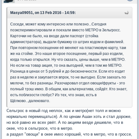
Masya09051, on 13 Feb 2016 - 14:59:
Соседи, может кому интересно или полезно...Сегодня
поэкспериментировали и поехали вместо МЕТРО в Зельгросс.
Карточки не было, на входе дали паспорт (стойка
администратора), выдали бумажку со штрих кодом и фамилией.
При повторном посещении её меняют на пластиковую карту, там
же на стойке. Это наше второе посещение, первый раз ездили,
когда только открылся. Ну что сказать, цены выше, чем в МЕТРО.
Но если на товар акция, то она выгодней, чем в том же МЕТРО.
Разница в ценах от 5 рублей и до бесконечности. Если кто ездит
раз в неделю и закупается впрок, то не выгодно. Если заехать по
мелочи, то без разницы. Разочаровал отдел овощи/фрукты - это
полный трэш имхо. В общем, как альтернатива, сойдёт. Кто знает,
есть поблизости глобус? Из тех, что знаю, есть в
Щёлково...далековато.
Сельгрос в новый год неплох, как и метро(нет толп и можно
нормально перемещаться). А по ценам Ашан хоть и стал дороже,
но всё равно их всех рвёт. А по акциям везде дешевле, что в
окее, что в сельгросе, что в метро.
а раздел "овощи" в окее имхо хороший, что в метро, что в гроссе,