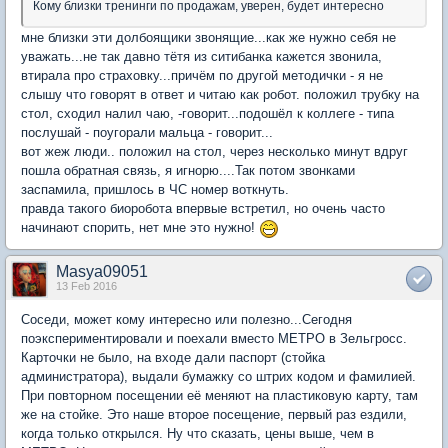
Кому близки тренинги по продажам, уверен, будет интересно
мне близки эти долбоящики звонящие...как же нужно себя не
уважать...не так давно тётя из ситибанка кажется звонила,
втирала про страховку...причём по другой методички - я не
слышу что говорят в ответ и читаю как робот. положил трубку на
стол, сходил налил чаю, -говорит...подошёл к коллеге - типа
послушай - поугорали мальца - говорит...
вот жеж люди.. положил на стол, через несколько минут вдруг
пошла обратная связь, я игнорю....Так потом звонками
заспамила, пришлось в ЧС номер воткнуть.
правда такого биоробота впервые встретил, но очень часто
начинают спорить, нет мне это нужно!
Masya09051
13 Feb 2016
Соседи, может кому интересно или полезно...Сегодня
поэкспериментировали и поехали вместо МЕТРО в Зельгросс.
Карточки не было, на входе дали паспорт (стойка
администратора), выдали бумажку со штрих кодом и фамилией.
При повторном посещении её меняют на пластиковую карту, там
же на стойке. Это наше второе посещение, первый раз ездили,
когда только открылся. Ну что сказать, цены выше, чем в