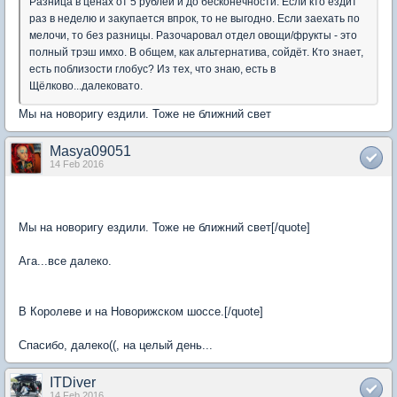
Разница в ценах от 5 рублей и до бесконечности. Если кто ездит
раз в неделю и закупается впрок, то не выгодно. Если заехать по
мелочи, то без разницы. Разочаровал отдел овощи/фрукты - это
полный трэш имхо. В общем, как альтернатива, сойдёт. Кто знает,
есть поблизости глобус? Из тех, что знаю, есть в
Щёлково...далековато.
Мы на новоригу ездили. Тоже не ближний свет
Masya09051
14 Feb 2016
Мы на новоригу ездили. Тоже не ближний свет[/quote]
Ага...все далеко.
В Королеве и на Новорижском шоссе.[/quote]
Спасибо, далеко((, на целый день...
ITDiver
14 Feb 2016