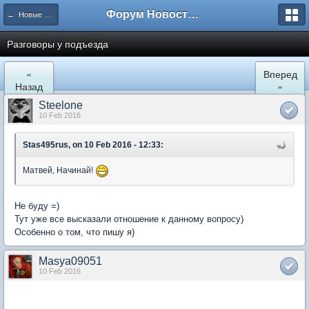
Форум Новостройки
← Новые Водники
Разговоры у подъезда
«
Вперед
Назад
»
Steelone
10 Feb 2016
Stas495rus, on 10 Feb 2016 - 12:33:
Матвей, Начинай!
Не буду =)
Тут уже все высказали отношение к данному вопросу)
Особенно о том, что пишу я)
Masya09051
10 Feb 2016