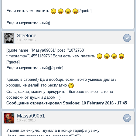
Если есть чем платить
[/quote]
Ещё и меркантильный))
Steelone
10 Feb 2016
[quote name="Masya09051" post="1072768"
timestamp="1455113976"]Если есть чем платить
[/quote]
Ещё и меркантильный))[/quote]
Кризис в стране!) Да и вообще, если что-то умеешь делать
хорошо, не делай это бесплатно
Соль, сахар, машину прикурить , бытовое всякое - это по
соседски от души и даром =)
Сообщение отредактировал Steelone: 10 February 2016 - 17:45
Masya09051
10 Feb 2016
У меня аж екнуло...думала в конце тарифы увижу