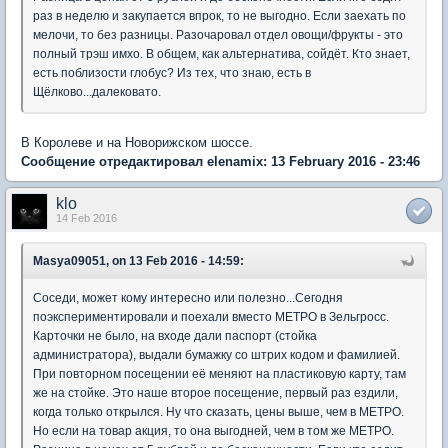
раз в неделю и закупается впрок, то не выгодно. Если заехать по
мелочи, то без разницы. Разочаровал отдел овощи/фрукты - это
полный трэш имхо. В общем, как альтернатива, сойдёт. Кто знает,
есть поблизости глобус? Из тех, что знаю, есть в
Щёлково...далековато.
В Королеве и на Новорижском шоссе.
Сообщение отредактировал elenamix: 13 February 2016 - 23:46
klo
14 Feb 2016
Masya09051, on 13 Feb 2016 - 14:59:
Соседи, может кому интересно или полезно...Сегодня
поэкспериментировали и поехали вместо МЕТРО в Зельгросс.
Карточки не было, на входе дали паспорт (стойка
администратора), выдали бумажку со штрих кодом и фамилией.
При повторном посещении её меняют на пластиковую карту, там
же на стойке. Это наше второе посещение, первый раз ездили,
когда только открылся. Ну что сказать, цены выше, чем в МЕТРО.
Но если на товар акция, то она выгодней, чем в том же МЕТРО.