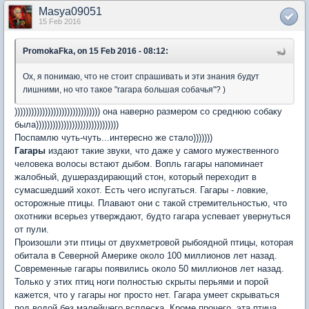
Masya09051
15 Feb 2016
PromokaFka, on 15 Feb 2016 - 08:12:
Ох, я понимаю, что не стоит спрашивать и эти знания будут
лишними, но что такое "
гагара большая собачья"? )
))))))))))))))))))))))))))))))) она наверно размером со среднюю собаку
была))))))))))))))))))))))))))))))
Поспамлю чуть-чуть...интересно же стало)))))))
Гагары
издают такие звуки, что даже у самого мужественного
человека волосы встают дыбом. Вопль гагары напоминает
жалобный, душераздирающий стон, который переходит в
сумасшедший хохот. Есть чего испугаться. Гагары - ловкие,
осторожные птицы. Плавают они с такой стремительностью, что
охотники всерьез утверждают, будто гагара успевает увернуться
от пули.
Произошли эти птицы от двухметровой рыбоядной птицы, которая
обитала в Северной Америке около 100 миллионов лет назад.
Современные гагары появились около 50 миллионов лет назад.
Только у этих птиц ноги полностью скрыты перьями и порой
кажется, что у гагары ног просто нет. Гагара умеет скрываться
под водой без малейшего всплеска. Кроме прочего, эта птица