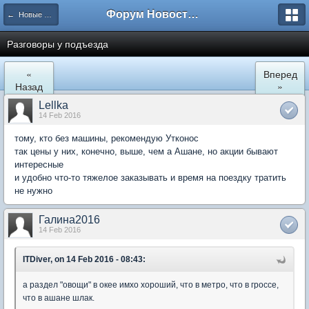
Форум Новостройки
← Новые Водники
Разговоры у подъезда
«
Вперед
Назад
»
Lellka
14 Feb 2016
тому, кто без машины, рекомендую Утконос
так цены у них, конечно, выше, чем а Ашане, но акции бывают
интересные
и удобно что-то тяжелое заказывать и время на поездку тратить
не нужно
Галина2016
14 Feb 2016
ITDiver, on 14 Feb 2016 - 08:43:
а раздел "овощи" в окее имхо хороший, что в метро, что в гроссе,
что в ашане шлак.