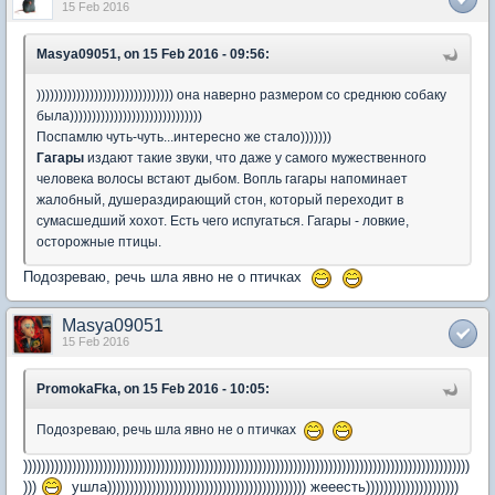
15 Feb 2016
Masya09051, on 15 Feb 2016 - 09:56:
))))))))))))))))))))))))))))))) она наверно размером со среднюю собаку
была))))))))))))))))))))))))))))))
Поспамлю чуть-чуть...интересно же стало)))))))
Гагары
издают такие звуки, что даже у самого мужественного
человека волосы встают дыбом. Вопль гагары напоминает
жалобный, душераздирающий стон, который переходит в
сумасшедший хохот. Есть чего испугаться. Гагары - ловкие,
осторожные птицы.
Подозреваю, речь шла явно не о птичках
Masya09051
15 Feb 2016
PromokaFka, on 15 Feb 2016 - 10:05:
Подозреваю, речь шла явно не о птичках
)))))))))))))))))))))))))))))))))))))))))))))))))))))))))))))))))))))))))))))))))))))))))))))))))))))
)))
ушла))))))))))))))))))))))))))))))))))))))))))))) жееесть)))))))))))))))))))))