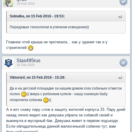
16 Feb 2016
Solnulka, on 15 Feb 2016 - 19:53:
Передовые технологии в уличном освещении))
Главное чтоб крыша не протекала... как у здания так и у
строителей
Stas495rus
16 Feb 2016
ViktoriaV, on 15 Feb 2016 - 15:28:
Да и на детской площадке за нашим домом этих собачьих отметок
полно
(( вчера с ребенком гуляли - нашу снежную бабу
опорочила собачка
((
А я вот скажу пару слов в защиту жителей корпуса 33. Пару дней
назад лично видел как девушка убрала за собакой своей и
выкинула в мусорный бак. Девушка живет в первом подъезде.
Если обладательница данной малюсенькой собачки тут, вам
большой респект!