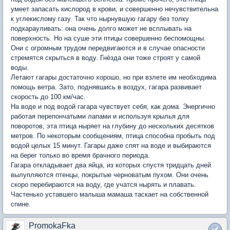
умеет запасать кислород в крови, и совершенно нечувствительна
к углекислому газу. Так что нырнувшую гагару без толку
подкарауливать: она очень долго может не всплывать на
поверхность. Но на суше эти птицы совершенно беспомощны.
Они с огромным трудом передвигаются и в случае опасности
стремятся скрыться в воду. Гнёзда они тоже строят у самой
воды.
Летают гагары достаточно хорошо, но при взлете им необходима
помощь ветра. Зато, поднявшись в воздух, гагара развивает
скорость до 100 км/час.
На воде и под водой гагара чувствует себя, как дома. Энергично
работая перепончатыми лапами и используя крылья для
поворотов, эта птица ныряет на глубину до нескольких десятков
метров. По некоторым сообщениям, птица способна пробыть под
водой целых 15 минут. Гагары даже спят на воде и выбираются
на берег только во время брачного периода.
Гагара откладывает два яйца, из которых спустя тридцать дней
вылупляются птенцы, покрытые черноватым пухом. Они очень
скоро перебираются на воду, где учатся нырять и плавать.
Частенько уставшего малыша мамаша таскает на собственной
спине.
PromokaFka