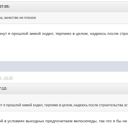
 07:05:
ра, качество не плохое
нут я прошлой зимой ходил, терпимо в целом, надеюсь после стр
в
 - 10:20
7:12:
т я прошлой зимой ходил, терпимо в целом, надеюсь после строительства 
ной в условиях выходных предпочитаем велосипеды, так что я бы н