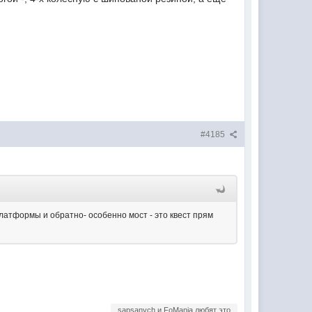
#4185
платформы и обратно- особенно мост - это квест прям
sapsanych и FoMania любят это