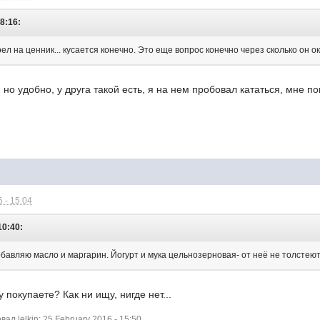
18:16:
ел на ценник... кусается конечно. Это еще вопрос конечно через сколько он о
 но удобно, у друга такой есть, я на нем пробовал кататься, мне по
 - 15:04
10:40:
бавляю масло и маргарин. Йогурт и мука цельнозерновая- от неё не толстеют
покупаете? Как ни ищу, нигде нет...
л lelkin: 25 February 2016 - 15:50