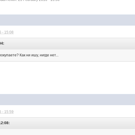
 - 15:08
04:
купаете? Как ни ишу, нигде нет...
 - 15:59
12:08: