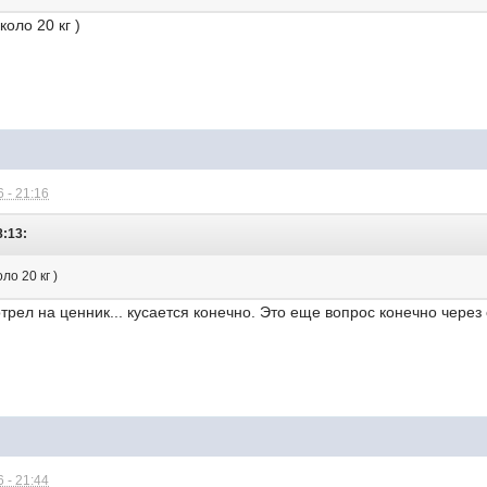
коло 20 кг )
 - 21:16
8:13:
ло 20 кг )
трел на ценник... кусается конечно. Это еще вопрос конечно через 
 - 21:44