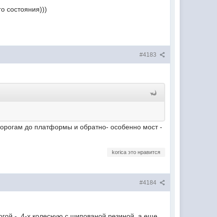
о состояния)))
#4183
м дорогам до платформы и обратно- особенно мост -
korica это нравится
#4184
огой -, 4-х колесную с шипованой резиной, а еще