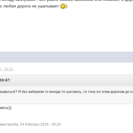
ило любая дорога не ушатывает
)
 - 20:11
 16:47:
азываться? Я без каблуком то иногда то шатаюсь, то тону по этим дорогам до 
аюсь))
л layolla: 24 February 2016 - 20:24