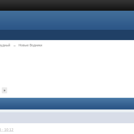
рудный
→
Новые Водники
»
 - 10:12