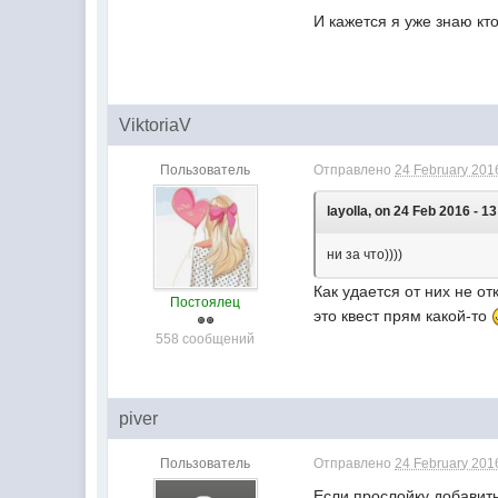
И кажется я уже знаю кт
ViktoriaV
Пользователь
Отправлено
24 February 2016
layolla, on 24 Feb 2016 - 13
ни за что))))
Как удается от них не о
Постоялец
это квест прям какой-то
558 сообщений
piver
Пользователь
Отправлено
24 February 2016
Если прослойку добавить