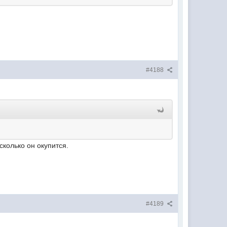
#4188
сколько он окупится.
#4189