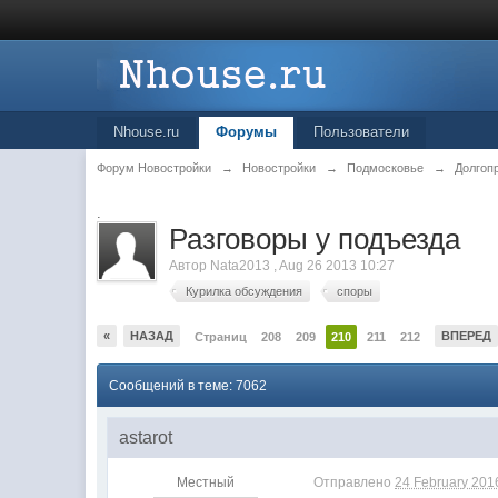
Nhouse.ru
Форумы
Пользователи
Форум Новостройки
→
Новостройки
→
Подмосковье
→
Долгоп
.
Разговоры у подъезда
Автор
Nata2013
,
Aug 26 2013 10:27
Курилка обсуждения
споры
«
НАЗАД
ВПЕРЕД
Страниц
208
209
210
211
212
Сообщений в теме: 7062
astarot
Местный
Отправлено
24 February 2016