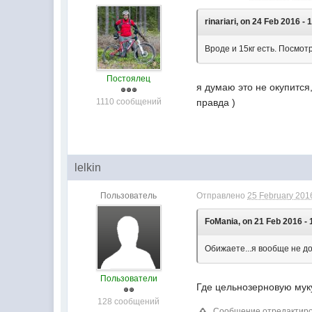
rinariari, on 24 Feb 2016 - 
Вроде и 15кг есть. Посмотр
Постоялец
я думаю это не окупится,
1110 сообщений
правда )
lelkin
Пользователь
Отправлено
25 February 2016
FoMania, on 21 Feb 2016 - 
Обижаете...я вообще не до
Пользователи
Где цельнозерновую муку 
128 сообщений
Сообщение отредактирова