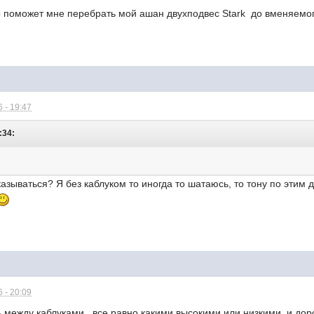
о поможет мне перебрать мой ашан двухподвес Stark до вменяемог
 - 19:47
:34:
тказываться? Я без каблуком то иногда то шатаюсь, то тону по эти
 - 20:09
 между каблуками , все равно какими высокими или низкими, и дор