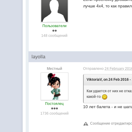
лучше 4х4, то как прав
Пользователи
148 сообщений
layolla
Местный
Отправлено
24 February 2016
ViktoriaV, on 24 Feb 2016 -
Как удается от них не отк
какой-то
Постоялец
10 лет балета - и не шат
1736 сообщений
Сообщение отредактирова