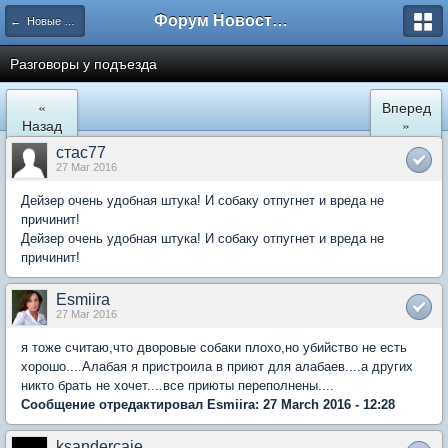
Форум Новостройки
← Новые Водники
Разговоры у подъезда
«
Вперед
Назад
»
стас77
27 Mar 2016
Дейзер очень удобная штука! И собаку отпугнет и вреда не
причинит!
Дейзер очень удобная штука! И собаку отпугнет и вреда не
причинит!
Esmiira
27 Mar 2016
я тоже считаю,что дворовые собаки плохо,но убийство не есть
хорошо....Алабая я пристроила в приют для алабаев....а других
никто брать не хочет....все приюты переполнены....
Сообщение отредактировал Esmiira: 27 March 2016 - 12:28
ksandercaje