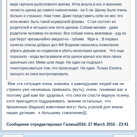
виде гарпуна-рыболовного крючка. Игла вошла в нос и верхнюю
челюсть щенка до самого наконечника - на 5 см. Щенку было очень
больно и страшно. Нам тоже. Даже представить себе не мог, что
игла может быть такой изуверской формы. Стая состоит из
родителей и четырех или пяти щенков. Собаки мелкие - даже
родители человеку по колено. Все собаки очень вежливые - еду из
рук берут чрезвычайно аккуратно - губами. Мдя-я... В первых
пунктах списка добрых дел ЖК Водники оказались пожелания
убрать дерьмо из подвалов и убить нескольких щенков. Что еще
поразило - когда вытаскивали иглу щенок кричал изо всех своих
щенячьих сил. Мимо шли люди. Ни один не подошел
поинтересоваться тем, что происходит. Ни один. Только Esmiira
процесс из окна контролировала.
Мне эта ситуация очень знакома, к равнодушию людей как ни
странно уже начинаешь привыкать (жуть). очень понимаю вас и
поэтому дай вам бог здоровья, что смогли спасти бедную псинку,
хотя приходится поддерживать мнение остальных, что
брошенные (бедные) животинки могут быть угрозой для жизни
наших детишек. к большому сожалению(((.
Сообщение отредактировал Галина2016: 27 March 2016 - 23:41