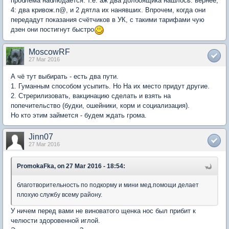
проблема наблюдается. т.е. аж два долбоящика нашлось. вернее,
4: два кривож.п@, и 2 дятла их нанявших. Впрочем, когда они
передадут показания счётчиков в УК, с такими тарифами чую
дзен они постигнут быстро
MoscowRF
27 Mar 2016
А чё тут выбирать - есть два пути.
1. Гуманным способом усыпить. Но На их место придут другие.
2. Стрерилизовать, вакцинацию сделать и взять на
попечительство (будки, ошейники, корм и социализация).
Но кто этим займется - будем ждать грома.
Jinn07
27 Mar 2016
PromokaFka, on 27 Mar 2016 - 18:54:
благотворительность по подкорму и мини мед.помощи делает
плохую службу всему району.
У ничем перед вами не виноватого щенка нос был прибит к
челюсти здоровенной иглой.