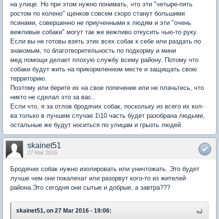
на улице. Но при этом нужно понимать, что эти "четыре-пять
ростом по колено" щенков совсем скоро станут большими
псинами, совершенно не приученными к людям и эти "очень
вежливые собаки" могут так же вежливо откусить чью-то руку.
Если вы не готовы взять этих всех собак к себе или раздать по
знакомым, то благотворительность по подкорму и мини
мед.помощи делает плохую службу всему району. Потому что
собаки будут жить на прикормленном месте и защищать свою
территорию.
Поэтому или берите их на свое попечение или не плачьтесь, что
никто не сделал это за вас..
Если что, я за отлов бродячих собак, поскольку из всего их кол-
ва только в лучшем случае 1\10 часть будет разобрана людьми,
остальные же будут носиться по улицам и грызть людей.
skainet51
27 Mar 2016
Бродячих собак нужно изолировать или уничтожать. Это будет
лучше чем они покалечат или разорвут кого-то из жителей
района.Это сегодня они сытые и добрые, а завтра???
skainet51, on 27 Mar 2016 - 19:06: