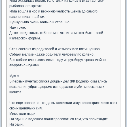
Игла оказалась полая, толстая, и на конце в виде гарпуна-
рыболовного крючка.
Игла вошла в нос и верхнюю челюсть щенка до самого
наконечника - на 5 см.
Щенку было очень больно и страшно.
Нам тоже.
Даже представить себе не мог, что игла может быть такой
изуверской формы.
Стая состоит из родителей и четырех или пяти щенков.
Собаки мелкие - даже родители человеку по колено.
Все собаки очень вежливые - еду из рук берут чрезвычайно
аккуратно - губами.
Мдя-я...
В первых пунктах списка добрых дел ЖК Водники оказались
пожелания убрать дерьмо из подвалов и убить нескольких
щенков.
Что еще поразило - когда вытаскивали иглу щенок кричал изо всех
своих щенячьих сил.
Мимо шли люди.
Ни один не подошел поинтересоваться тем, что происходит.
Ни один.